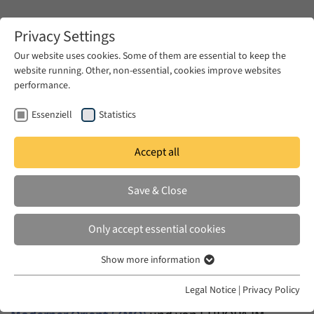
Zum Hauptinhalt springen
Privacy Settings
Our website uses cookies. Some of them are essential to keep the
website running. Other, non-essential, cookies improve websites
Zum Hauptinhalt springen
performance.
EUME
Events
Urban Studies Seminar
Essenziell
Statistics
Urban Studies
Accept all
Seminar
Save & Close
Only accept essential cookies
Show more information
Essenziell
Das (Ottoman) Urban Studies Seminar ist eine
Essenzielle Cookies werden für grundlegende Funktionen der
Legal Notice
|
Privacy Policy
gemeinsame Aktivität des
Leibniz-Zentrums
Webseite benötigt. Dadurch ist gewährleistet, dass die Webseite