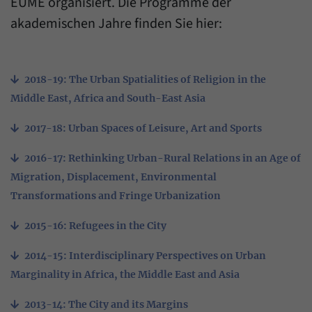
EUME organisiert. Die Programme der
have made, if the website operator has
Name
_pk_ref
enabled this option.
akademischen Jahre finden Sie hier:
Provider
Matomo
Duration
6 Months
2018-19: The Urban Spatialities of Religion in the
Middle East, Africa and South-East Asia
This cookie allows us to store from which
Purpose
website or search engine visitors were
2017-18: Urban Spaces of Leisure, Art and Sports
redirected to our website through a link.
2016-17: Rethinking Urban-Rural Relations in an Age of
Name
_pk_ses
Migration, Displacement, Environmental
Transformations and Fringe Urbanization
Provider
Matomo
2015-16: Refugees in the City
Duration
30 Minutes
2014-15: Interdisciplinary Perspectives on Urban
This cookie allows us to store data about
Marginality in Africa, the Middle East and Asia
Purpose
visitors’ current stay on our website for a
short period of time.
2013-14: The City and its Margins