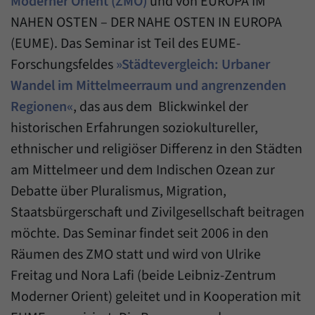
Moderner Orient (ZMO)
und von
EUROPA IM
einwandfrei funktioniert.
NAHEN OSTEN – DER NAHE OSTEN IN EUROPA
Name
cookie_optin
Show cookie information
(EUME). Das Seminar ist Teil des EUME-
Provider
Forum Transregionale Studien e.V.
Forschungsfeldes
»Städtevergleich: Urbaner
Statistics
Wandel im Mittelmeerraum und angrenzenden
These cookies allow us to create statistics about the use of the
Duration
1 Year
content of our website. We manage the statistics with the help of
Regionen«
, das aus dem Blickwinkel der
the Matomo application. They are only available to the Forum
This cookies is used to store your cookie
historischen Erfahrungen soziokultureller,
Purpose
Transregionale Studien and will not be passed on to others.
settings for this website.
ethnischer und religiöser Differenz in den Städten
Name
_pk_id
Show cookie information
am Mittelmeer und dem Indischen Ozean zur
Name
SgCookieOptin.lastPreferences
Debatte über Pluralismus, Migration,
Provider
Matomo
Staatsbürgerschaft und Zivilgesellschaft beitragen
Provider
Forum Transregionale Studien e.V.
Duration
13 Months
möchte. Das Seminar findet seit 2006 in den
Duration
1 Year
Mit diesem Cookie können wir Informationen
Räumen des ZMO statt und wird von Ulrike
Purpose
über Benutzer unserer Internetseite
This value stores your consent settings,
Freitag und Nora Lafi (beide Leibniz-Zentrum
speichern, zum Beispiel die Besucher-ID.
including a randomly generated ID used for
Moderner Orient) geleitet und in Kooperation mit
Purpose
the historical storage of the settings you