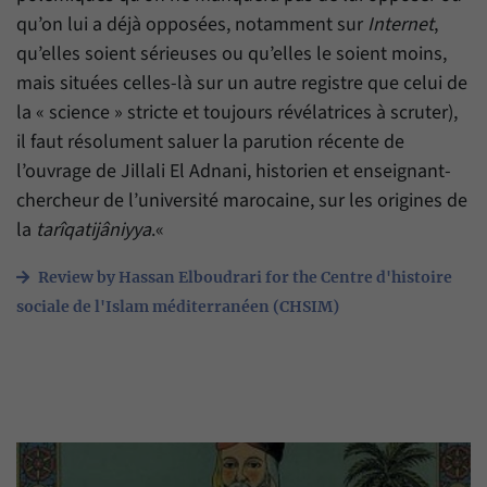
have made, if the website operator has
Name
_pk_ref
qu’on lui a déjà opposées, notamment sur
Internet
,
enabled this option.
qu’elles soient sérieuses ou qu’elles le soient moins,
Provider
Matomo
mais situées celles-là sur un autre registre que celui de
la « science » stricte et toujours révélatrices à scruter),
Duration
6 Months
il faut résolument saluer la parution récente de
This cookie allows us to store from which
l’ouvrage de Jillali El Adnani, historien et enseignant-
Purpose
website or search engine visitors were
chercheur de l’université marocaine, sur les origines de
redirected to our website through a link.
la
tarîqa
tijâniyya
.«
Name
_pk_ses
Review by Hassan Elboudrari for the Centre d'histoire
sociale de l'Islam méditerranéen (CHSIM)
Provider
Matomo
Duration
30 Minutes
This cookie allows us to store data about
Purpose
visitors’ current stay on our website for a
short period of time.