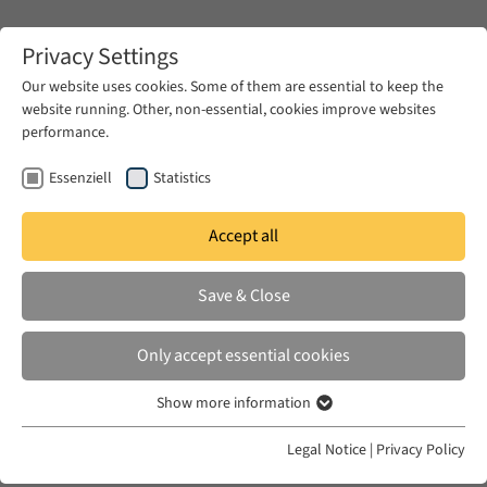
Zum Hauptinhalt springen
Privacy Settings
Our website uses cookies. Some of them are essential to keep the
website running. Other, non-essential, cookies improve websites
Zum Hauptinhalt springen
performance.
EUME
News & Press
News
Essenziell
Statistics
Accept all
TUE 16 DEC 2014
Save & Close
La Tijâniyya, 1781-1881: Les
origines d’une confrérie religieuse
Only accept essential cookies
au Maghreb
Show more information
Essenziell
Essenzielle Cookies werden für grundlegende Funktionen der
Legal Notice
|
Privacy Policy
Webseite benötigt. Dadurch ist gewährleistet, dass die Webseite