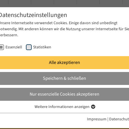
Datenschutzeinstellungen
Unsere Internetseite verwendet Cookies. Einige davon sind unbedingt
notwendig. Mit anderen können wir die Nutzung unserer Internetseite für Si
verbessern.
Essenziell
Statistiken
Alle akzeptieren
gen
Publikationen
Projekte
News & Presse
Speichern & schließen
Nur essenzielle Cookies akzeptieren
Weitere Informationen anzeigen
Essenziell
Essenzielle Cookies werden für grundlegende Funktionen der Webseite
Impressum
|
Datenschut
benötigt. Dadurch ist gewährleistet, dass die Webseite einwandfrei