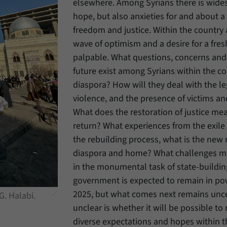
elsewhere. Among Syrians there is wide
Einstellungen, falls der Webseiten-Betreiber dies
Name
_pk_ref
eingestellt hat.
hope, but also anxieties for and about a 
freedom and justice. Within the country
Anbieter
Matomo
wave of optimism and a desire for a fresh
Laufzeit
6 Monate
palpable. What questions, concerns and 
future exist among Syrians within the co
Mit diesem Cookie können wir speichern, von
diaspora? How will they deal with the le
welcher Internetseite oder Suchmaschine Besucher
Zweck
durch eine Verlinkung auf unsere Internetseite
violence, and the presence of victims an
weitergeleitet wurden.
What does the restoration of justice m
return? What experiences from the exile
the rebuilding process, what is the new
Name
_pk_ses
diaspora and home? What challenges m
Anbieter
Matomo
in the monumental task of state-buildin
government is expected to remain in po
Laufzeit
30 Minuten
2025, but what comes next remains uncer
. Halabi.
Mit diesem Cookie können wir für kurze Zeit Daten
unclear is whether it will be possible to
Zweck
über den aktuellen Aufenthalt von Besuchern auf
diverse expectations and hopes within t