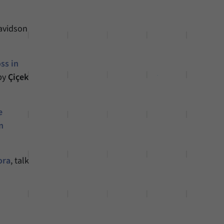
avidson
ss in
by
Çiçek
e
n
ora
, talk