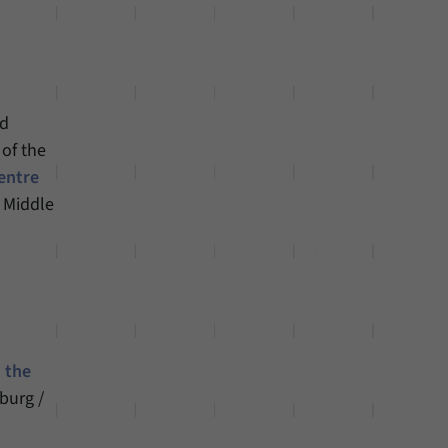
nd
 of the
entre
e Middle
d the
burg /