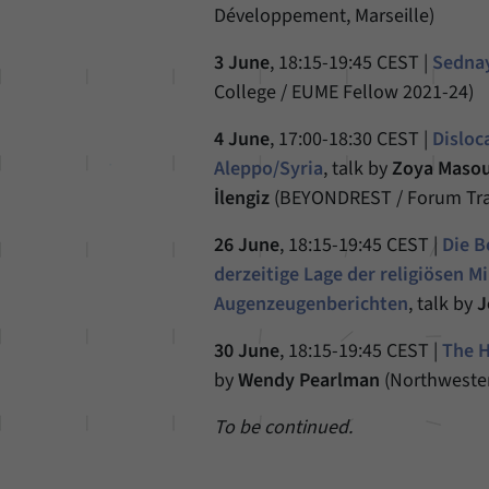
Développement, Marseille)
3 June
, 18:15-19:45 CEST |
Sednay
College / EUME Fellow 2021-24)
4 June
, 17:00-18:30 CEST |
Disloc
Aleppo/Syria
, talk by
Zoya Maso
İlengiz
(BEYONDREST / Forum Tra
26 June
, 18:15-19:45 CEST |
Die B
derzeitige Lage der religiösen M
Augenzeugenberichten
, talk by
J
30 June
, 18:15-19:45 CEST |
The H
by
Wendy Pearlman
(Northwester
To be continued.