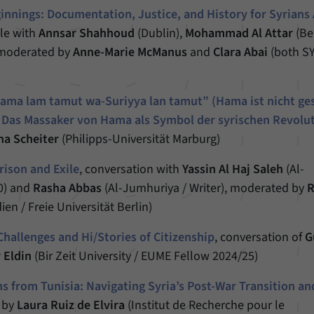
innings: Documentation, Justice, and History for Syrians 
le with
Annsar Shahhoud
(Dublin),
Mohammad Al Attar
(Ber
moderated by
Anne-Marie McManus
and
Clara Abai
(both S
ama lam tamut wa-Suriyya lan tamut” (Hama ist nicht ge
– Das Massaker von Hama als Symbol der syrischen Revolu
na Scheiter
(Philipps-Universität Marburg)
rison and Exile
, conversation with
Yassin Al Haj Saleh
(Al-
0) and
Rasha Abbas
(Al-Jumhuriya / Writer), moderated by
R
en / Freie Universität Berlin)
Challenges and Hi/Stories of Citizenship
, conversation of
G
 Eldin
(Bir Zeit University / EUME Fellow 2024/25)
s from Tunisia: Navigating Syria’s Post-War Transition an
k by
Laura Ruiz de Elvira
(Institut de Recherche pour le