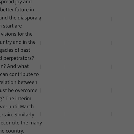
spread joy and
better future in
 and the diaspora a
 start are
visions for the
untry and in the
gacies of past
d perpetrators?
ean? And what
 can contribute to
 relation between
ust be overcome
g? The interim
wer until March
tain. Similarly
 reconcile the many
he country.