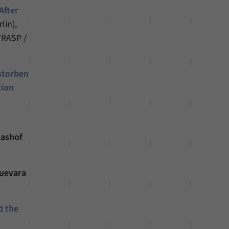
After
lin),
YRASP /
storben
tion
ashof
uevara
d the