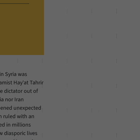
in Syria was
amist Hay'at Tahrir
 dictator out of
ia nor Iran
opened unexpected
n ruled with an
ed in millions
w diasporic lives