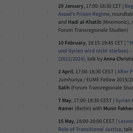
29 January
, 17:00-18:30 CET |
Beg
Assad’s Prison Regime
, roundtab
and
Hadi al-Khatib
(Mnemonic), 
Forum Transregionale Studien)
10 February
, 18:15-19:45 CET |
“H
und Syrien wird nicht sterben) 
(2011/2024)
, talk by
Anna Christi
2 April
, 17:00-18:30 CEST |
After P
Jumhuriya / EUME Fellow 2019/2
Salih
(Forum Transregionale Studi
7 May
, 17:00-18:30 CEST |
Syrian 
Namer
(Berlin) with
Munir Fakher
15 May
, 18:00-20:00 CEST |
Lesson
Role of Transitional Justice
, tal