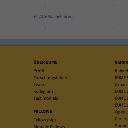
Alle Nachrichten
Sitemap
ÜBER EUME
VERA
Profil
Kalend
Forschungsfelder
EUME B
Team
Urban 
Kollegium
EUME 
Testimonials
EUME D
EUME L
FELLOWS
Open L
Carl H
Fellowships
Somme
Aktuelle Fellows