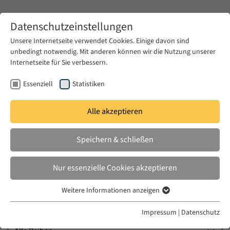
Zum Hauptinhalt springen
Datenschutzeinstellungen
Unsere Internetseite verwendet Cookies. Einige davon sind
unbedingt notwendig. Mit anderen können wir die Nutzung unserer
Zum Hauptinhalt springen
Internetseite für Sie verbessern.
EUME
Veranstaltungen
Kalender
Essenziell
Statistiken
Kalender
Alle akzeptieren
Speichern & schließen
Nur essenzielle Cookies akzeptieren
Weitere Informationen anzeigen
Essenziell
Veranstaltungstyp
Essenzielle Cookies werden für grundlegende Funktionen der
Impressum
|
Datenschutz
Webseite benötigt. Dadurch ist gewährleistet, dass die Webseite