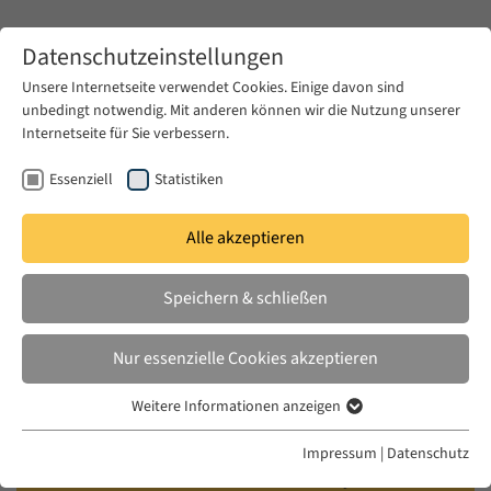
Zum Hauptinhalt springen
Datenschutzeinstellungen
Unsere Internetseite verwendet Cookies. Einige davon sind
unbedingt notwendig. Mit anderen können wir die Nutzung unserer
Zum Hauptinhalt springen
Internetseite für Sie verbessern.
EUME
Veranstaltungen
Kalender
Essenziell
Statistiken
Alle akzeptieren
EUME BERLINER SEMINAR
MI. 07 MAI 2025
|
17:00–18:30
Speichern & schließen
Syrian Challenges and Hi/Stories
Nur essenzielle Cookies akzeptieren
of Citizenship
Weitere Informationen anzeigen
Essenziell
Guevara Namer (Berlin) in conversation with
Essenzielle Cookies werden für grundlegende Funktionen der
Impressum
|
Datenschutz
Webseite benötigt. Dadurch ist gewährleistet, dass die Webseite
Munir Fakher Eldin (Bir Zeit University / EUME