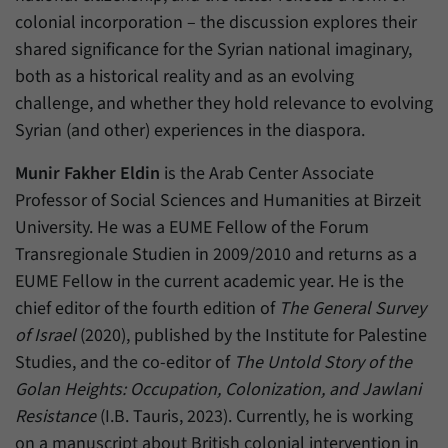
Zweck
generierte ID, für die historische Speicherung
colonial incorporation – the discussion explores their
Ihrer vorgenommen Einstellungen, falls der
Name
_pk_ref
shared significance for the Syrian national imaginary,
Webseiten-Betreiber dies eingestellt hat.
both as a historical reality and as an evolving
Anbieter
Matomo
challenge, and whether they hold relevance to evolving
Laufzeit
6 Monate
Syrian (and other) experiences in the diaspora.
Mit diesem Cookie können wir speichern, von
Munir Fakher Eldin
is the Arab Center Associate
welcher Internetseite oder Suchmaschine
Professor of Social Sciences and Humanities at Birzeit
Zweck
Besucher durch eine Verlinkung auf unsere
University. He was a EUME Fellow of the Forum
Internetseite weitergeleitet wurden.
Transregionale Studien in 2009/2010 and returns as a
EUME Fellow in the current academic year. He is the
Name
_pk_ses
chief editor of the fourth edition of
The General Survey
of Israel
(2020), published by the Institute for Palestine
Anbieter
Matomo
Studies, and the co-editor of
The Untold Story of the
Laufzeit
30 Minuten
Golan Heights: Occupation, Colonization, and Jawlani
Resistance
(I.B. Tauris, 2023). Currently, he is working
Mit diesem Cookie können wir für kurze Zeit
on a manuscript about British colonial intervention in