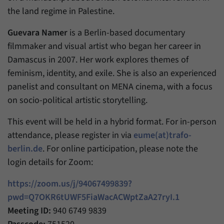
Daten über den aktuellen Aufenthalt von
Zweck
the land regime in Palestine.
Besuchern auf unserer Internetseite
speichern.
Guevara Namer
is a Berlin-based documentary
filmmaker and visual artist who began her career in
Damascus in 2007. Her work explores themes of
feminism, identity, and exile. She is also an experienced
panelist and consultant on MENA cinema, with a focus
on socio-political artistic storytelling.
This event will be held in a hybrid format. For in-person
attendance, please register in via
eume(at)trafo-
berlin.de
. For online participation, please note the
login details for Zoom:
https://zoom.us/j/94067499839?
pwd=Q7OKR6tUWF5FiaWacACWptZaA27ryI.1
Meeting ID:
940 6749 9839