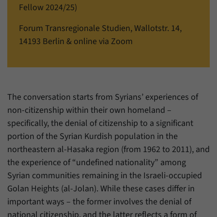
einwandfrei funktioniert.
Fellow 2024/25)
Name
Cookie-Informationen anzeigen
cookie_optin
Forum Transregionale Studien, Wallotstr. 14,
14193 Berlin & online via Zoom
Anbieter
Forum Transregionale Studien e.V.
Statistiken
Mit diesen Cookies können wir Statistiken über die Nutzung der
Laufzeit
1 Jahr
Inhalte unserer Internetseite erstellen. Die Statistiken verwalten
wir auf der Plattform Matomo. Sie stehen nur dem Forum
Dieses Cookie wird verwendet, um Ihre
Transregionale Studien e.V. zur Verfügung und werden nicht
Zweck
Cookie-Einstellungen für diese Website zu
The conversation starts from Syrians’ experiences of
weitergegeben.
speichern.
non-citizenship within their own homeland –
Name
Cookie-Informationen anzeigen
_pk_id
specifically, the denial of citizenship to a significant
portion of the Syrian Kurdish population in the
Name
SgCookieOptin.lastPreferences
Anbieter
Matomo
northeastern al-Hasaka region (from 1962 to 2011), and
Anbieter
Forum Transregionale Studien e.V.
the experience of “undefined nationality” among
Laufzeit
13 Monate
Syrian communities remaining in the Israeli-occupied
Laufzeit
1 Jahr
Mit diesem Cookie können wir Informationen
Golan Heights (al-Jolan). While these cases differ in
Zweck
über Benutzer unserer Internetseite
Dieser Wert speichert Ihre Consent-
important ways – the former involves the denial of
speichern, zum Beispiel die Besucher-ID.
Einstellungen. Unter anderem eine zufällig
national citizenship, and the latter reflects a form of