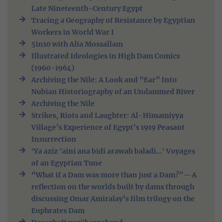
Late Nineteenth-Century Egypt
Tracing a Geography of Resistance by Egyptian
Workers in World War I
5in10 with Alia Mossallam
Illustrated Ideologies in High Dam Comics
(1960-1964)
Archiving the Nile: A Look and “Ear” Into
Nubian Historiography of an Undammed River
Archiving the Nile
Strikes, Riots and Laughter: Al-Himamiyya
Village’s Experience of Egypt’s 1919 Peasant
Insurrection
'Ya aziz 'aini ana bidi arawah baladi...' Voyages
of an Egyptian Tune
“What if a Dam was more than just a Dam?”—A
reflection on the worlds built by dams through
discussing Omar Amiralay’s film trilogy on the
Euphrates Dam