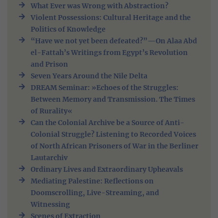
What Ever was Wrong with Abstraction?
Violent Possessions: Cultural Heritage and the
Politics of Knowledge
“Have we not yet been defeated?”—On Alaa Abd
el-Fattah’s Writings from Egypt’s Revolution
and Prison
Seven Years Around the Nile Delta
DREAM Seminar: »Echoes of the Struggles:
Between Memory and Transmission. The Times
of Rurality«
Can the Colonial Archive be a Source of Anti-
Colonial Struggle? Listening to Recorded Voices
of North African Prisoners of War in the Berliner
Lautarchiv
Ordinary Lives and Extraordinary Upheavals
Mediating Palestine: Reflections on
Doomscrolling, Live-Streaming, and
Witnessing
Scenes of Extraction