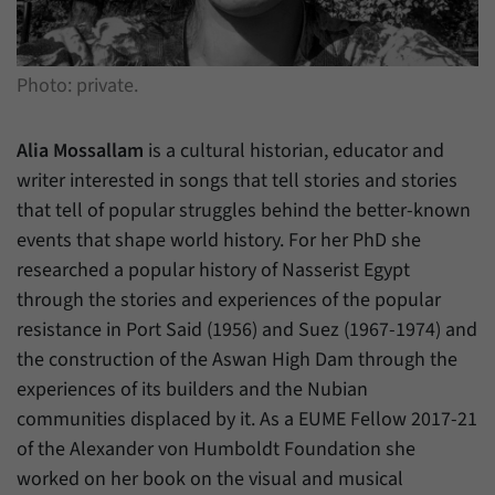
Zweck
generierte ID, für die historische Speicherung
Ihrer vorgenommen Einstellungen, falls der
Name
_pk_ref
Webseiten-Betreiber dies eingestellt hat.
Photo: private.
Anbieter
Matomo
Laufzeit
6 Monate
Alia Mossallam
is a cultural historian, educator and
writer interested in songs that tell stories and stories
Mit diesem Cookie können wir speichern, von
that tell of popular struggles behind the better-known
welcher Internetseite oder Suchmaschine
Zweck
Besucher durch eine Verlinkung auf unsere
events that shape world history. For her PhD she
Internetseite weitergeleitet wurden.
researched a popular history of Nasserist Egypt
through the stories and experiences of the popular
resistance in Port Said (1956) and Suez (1967-1974) and
Name
_pk_ses
the construction of the Aswan High Dam through the
Anbieter
Matomo
experiences of its builders and the Nubian
communities displaced by it. As a EUME Fellow 2017-21
Laufzeit
30 Minuten
of the Alexander von Humboldt Foundation she
Mit diesem Cookie können wir für kurze Zeit
worked on her book on the visual and musical