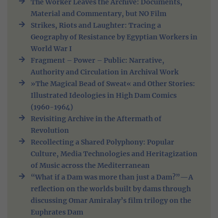
The Worker Leaves the Archive: Documents,
Material and Commentary, but NO Film
Strikes, Riots and Laughter: Tracing a
Geography of Resistance by Egyptian Workers in
World War I
Fragment – Power – Public: Narrative,
Authority and Circulation in Archival Work
»The Magical Bead of Sweat« and Other Stories:
Illustrated Ideologies in High Dam Comics
(1960-1964)
Revisiting Archive in the Aftermath of
Revolution
Recollecting a Shared Polyphony: Popular
Culture, Media Technologies and Heritagization
of Music across the Mediterranean
“What if a Dam was more than just a Dam?”—A
reflection on the worlds built by dams through
discussing Omar Amiralay’s film trilogy on the
Euphrates Dam