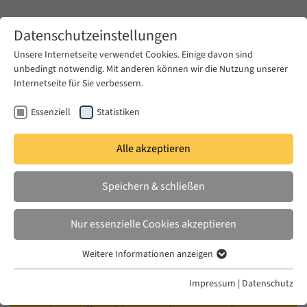
Zum Hauptinhalt springen
Datenschutzeinstellungen
Unsere Internetseite verwendet Cookies. Einige davon sind
unbedingt notwendig. Mit anderen können wir die Nutzung unserer
Zum Hauptinhalt springen
Internetseite für Sie verbessern.
EUME
Fellows
Essenziell
Statistiken
Alle akzeptieren
EUME
2024/ 2025
Speichern & schließen
Alia Mossallam
Nur essenzielle Cookies akzeptieren
Tracing Emancipation under Rubbles of War:
Weitere Informationen anzeigen
Essenziell
Popular Histories of North African Laborers
Essenzielle Cookies werden für grundlegende Funktionen der
from the Fronts of World War I to Revolution
Impressum
|
Datenschutz
Webseite benötigt. Dadurch ist gewährleistet, dass die Webseite