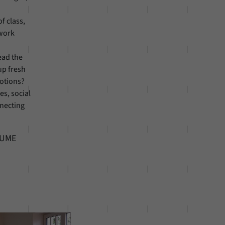
f class,
 work
ead the
up fresh
motions?
es, social
nnecting
EUME