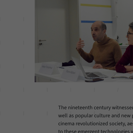
The nineteenth century witnessed
well as popular culture and new
cinema revolutionized society, a
to these emergent technologies wa