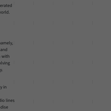
nerated
world.
namely,
 and
n with
olving
y.
s
y in
io lines
ndise