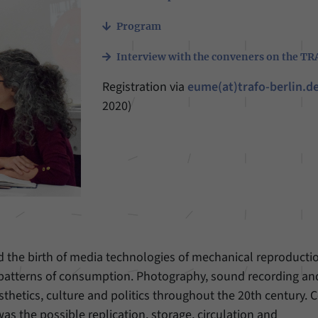
Einstellungen, falls der Webseiten-Betreiber dies
Name
_pk_ref
eingestellt hat.
Program
Anbieter
Matomo
Interview with the conveners on the TR
Laufzeit
6 Monate
Registration via
eume(at)trafo-berlin.d
Mit diesem Cookie können wir speichern, von
2020)
welcher Internetseite oder Suchmaschine Besucher
Zweck
durch eine Verlinkung auf unsere Internetseite
weitergeleitet wurden.
Name
_pk_ses
Anbieter
Matomo
 the birth of media technologies of mechanical reproducti
Laufzeit
30 Minuten
 patterns of consumption. Photography, sound recording an
Mit diesem Cookie können wir für kurze Zeit Daten
esthetics, culture and politics throughout the 20th century
Zweck
über den aktuellen Aufenthalt von Besuchern auf
s the possible replication, storage, circulation and