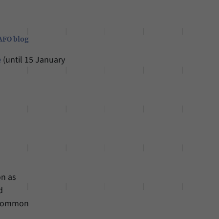
AFO blog
e
(until 15 January
on as
d
. Common