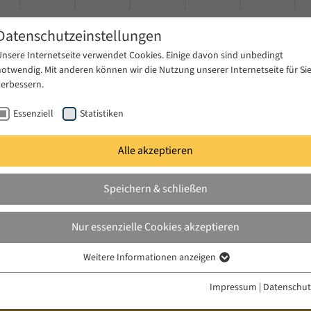
Datenschutzeinstellungen
Unsere Internetseite verwendet Cookies. Einige davon sind unbedingt
notwendig. Mit anderen können wir die Nutzung unserer Internetseite für Si
verbessern.
Essenziell
Statistiken
Alle akzeptieren
gen
Publikationen
Projekte
News & Presse
Speichern & schließen
Nur essenzielle Cookies akzeptieren
Weitere Informationen anzeigen
Essenziell
Essenzielle Cookies werden für grundlegende Funktionen der Webseite
Impressum
|
Datenschut
benötigt. Dadurch ist gewährleistet, dass die Webseite einwandfrei