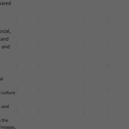
hared
cial,
g and
n and
al
 culture
s and
s the
/images,