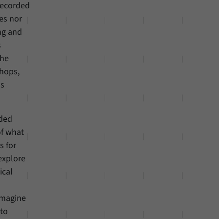
recorded
es nor
ing and
s
the
shops,
ns
rded
of what
s for
 explore
ical
imagine
 to