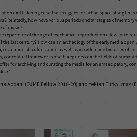
ulation and listening echo the struggles for urban space along lines o
ms? Relatedly, how have various periods and strategies of memory
e of music?
he repertoire of the age of mechanical reproduction allow us to rer
 of the last century? How can an archeology of the early media open 
, revolution, decolonization as well as in rethinking histories of e
as, conceptual frameworks and blueprints can the fields of humaniti
ffer for archiving and curating the media for an emancipatory, co
ctice?
ana Abbani (EUME Fellow 2018-20) and Yektan Türkyilmaz (