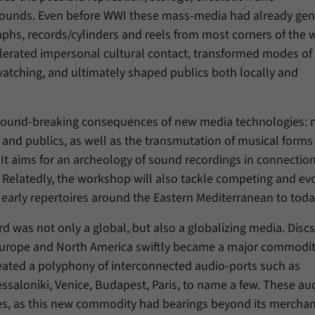
unserer Internetseite speichern.
sounds. Even before WWI these mass-media had already ge
phs, records/cylinders and reels from most corners of the 
lerated impersonal cultural contact, transformed modes of
watching, and ultimately shaped publics both locally and
ground-breaking consequences of new media technologies: 
 and publics, as well as the transmutation of musical forms
 It aims for an archeology of sound recordings in connectio
. Relatedly, the workshop will also tackle competing and ev
he early repertoires around the Eastern Mediterranean to toda
rd was not only a global, but also a globalizing media. Disc
 Europe and North America swiftly became a major commodit
reated a polyphony of interconnected audio-ports such as
essaloniki, Venice, Budapest, Paris, to name a few. These aud
s, as this new commodity had bearings beyond its mercha