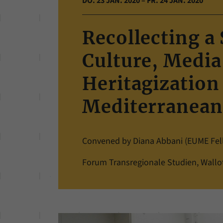
DO. 23 JAN. 2020 – FR. 24 JAN. 2020
Recollecting a
Culture, Media
Heritagization
Mediterranean
Convened by Diana Abbani (EUME Fel
Forum Transregionale Studien, Wallots