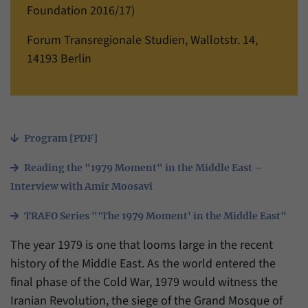
einwandfrei funktioniert.
Foundation 2016/17)
Name
Cookie-Informationen anzeigen
cookie_optin
Forum Transregionale Studien, Wallotstr. 14,
14193 Berlin
Anbieter
Forum Transregionale Studien e.V.
Statistiken
Mit diesen Cookies können wir Statistiken über die Nutzung der
Laufzeit
1 Jahr
Inhalte unserer Internetseite erstellen. Die Statistiken verwalten
wir auf der Plattform Matomo. Sie stehen nur dem Forum
Dieses Cookie wird verwendet, um Ihre
Transregionale Studien e.V. zur Verfügung und werden nicht
Zweck
Cookie-Einstellungen für diese Website zu
Program [PDF]
weitergegeben.
speichern.
Reading the "1979 Moment" in the Middle East –
Name
Cookie-Informationen anzeigen
_pk_id
Interview with Amir Moosavi
Name
SgCookieOptin.lastPreferences
Anbieter
Matomo
TRAFO Series "'The 1979 Moment' in the Middle East"
Anbieter
Forum Transregionale Studien e.V.
Laufzeit
13 Monate
The year 1979 is one that looms large in the recent
Laufzeit
1 Jahr
Mit diesem Cookie können wir Informationen
history of the Middle East. As the world entered the
Zweck
über Benutzer unserer Internetseite
final phase of the Cold War, 1979 would witness the
Dieser Wert speichert Ihre Consent-
speichern, zum Beispiel die Besucher-ID.
Einstellungen. Unter anderem eine zufällig
Iranian Revolution, the siege of the Grand Mosque of