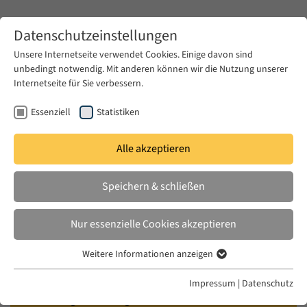
Zum Hauptinhalt springen
Datenschutzeinstellungen
Unsere Internetseite verwendet Cookies. Einige davon sind
unbedingt notwendig. Mit anderen können wir die Nutzung unserer
Zum Hauptinhalt springen
Internetseite für Sie verbessern.
EUME
Veranstaltungen
Kalender
Essenziell
Statistiken
Alle akzeptieren
EUME WORKSHOP
DO. 15 JUNI 2017 – FR. 16 JUNI 2017
Speichern & schließen
Reading the '1979 Moment' in the
Nur essenzielle Cookies akzeptieren
Middle East
Weitere Informationen anzeigen
Essenziell
Convened by Amir Moosavi (EUME Fellow of the
Essenzielle Cookies werden für grundlegende Funktionen der
Impressum
|
Datenschutz
Webseite benötigt. Dadurch ist gewährleistet, dass die Webseite
VolkswagenStiftung/Andrew W. Mellon