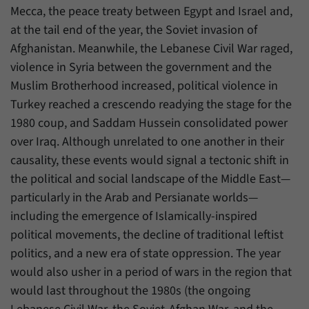
Zweck
generierte ID, für die historische Speicherung
Mecca, the peace treaty between Egypt and Israel and,
Ihrer vorgenommen Einstellungen, falls der
Name
_pk_ref
at the tail end of the year, the Soviet invasion of
Webseiten-Betreiber dies eingestellt hat.
Afghanistan. Meanwhile, the Lebanese Civil War raged,
Anbieter
Matomo
violence in Syria between the government and the
Muslim Brotherhood increased, political violence in
Laufzeit
6 Monate
Turkey reached a crescendo readying the stage for the
Mit diesem Cookie können wir speichern, von
1980 coup, and Saddam Hussein consolidated power
welcher Internetseite oder Suchmaschine
Zweck
over Iraq. Although unrelated to one another in their
Besucher durch eine Verlinkung auf unsere
causality, these events would signal a tectonic shift in
Internetseite weitergeleitet wurden.
the political and social landscape of the Middle East—
particularly in the Arab and Persianate worlds—
Name
_pk_ses
including the emergence of Islamically-inspired
political movements, the decline of traditional leftist
Anbieter
Matomo
politics, and a new era of state oppression. The year
Laufzeit
30 Minuten
would also usher in a period of wars in the region that
would last throughout the 1980s (the ongoing
Mit diesem Cookie können wir für kurze Zeit