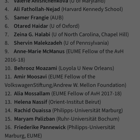
3.
Valerie Anishchenkova
(U of Maryland)
4.
Ali Fathollah-Nejad
(Harvard Kennedy School)
5.
Samer Frangie
(AUB)
6.
Otared Haidar
(U of Oxford)
7.
Zeina G. Halabi
(U of North Carolina, Chapel Hill)
8.
Shervin Malekzadeh
(U of Pennsylvania)
9.
Anne-Marie McManus
(EUME Fellow of the AvH
2016-18)
10.
Behrooz Moazami
(Loyola U New Orleans)
11.
Amir Moosavi
(EUME Fellow of the
VolkswagenStiftung/Andrew W. Mellon Foundation)
12.
Alia Mossallam
(EUME Fellow of AvH 2017-18)
13.
Helena Nassif
(Orient-Institut Beirut)
14.
Rachid Ouaissa
(Philipps-Universität Marburg)
15.
Maryam Palizban
(Ruhr-Universität Bochum)
16.
Friederike Pannewick
(Philipps-Universität
Marburg, EUME)