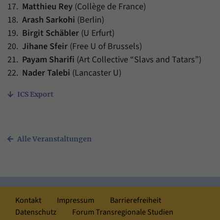
17.
Matthieu Rey
(Collège de France)
18.
Arash Sarkohi
(Berlin)
19.
Birgit Schäbler
(U Erfurt)
20.
Jihane Sfeir
(Free U of Brussels)
21.
Payam Sharifi
(Art Collective “Slavs and Tatars”)
22.
Nader Talebi
(Lancaster U)
ICS Export
Alle Veranstaltungen
Kontakt
Impressum
Barrierefreiheit
Datenschutz
Forum Transregionale Studien