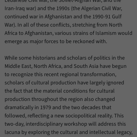
Lebanese Civil War, the Soviet-Afghan War, and the
Daten über den aktuellen Aufenthalt von
Zweck
Besuchern auf unserer Internetseite
Iran-Iraq war) and the 1990s (the Algerian Civil War,
speichern.
continued war in Afghanistan and the 1990-91 Gulf
War). In all of these conflicts, stretching from North
Africa to Afghanistan, various strains of Islamism would
emerge as major forces to be reckoned with.
While some historians and scholars of politics in the
Middle East, North Africa, and South Asia have begun
to recognize this recent regional transformation,
scholars of cultural production have largely ignored
the fact that the material conditions for cultural
production throughout the region also changed
dramatically in 1979 and the two decades that
followed, reflecting a new sociopolitical reality. This
two-day, interdisciplinary workshop will address this
lacuna by exploring the cultural and intellectual legacy,