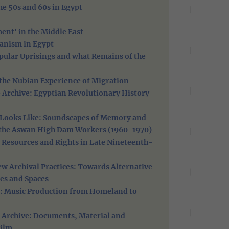
the 50s and 60s in Egypt
ent' in the Middle East
ianism in Egypt
ular Uprisings and what Remains of the
f the Nubian Experience of Migration
e Archive: Egyptian Revolutionary History
m Looks Like: Soundscapes of Memory and
f the Aswan High Dam Workers (1960-1970)
 Resources and Rights in Late Nineteenth-
New Archival Practices: Towards Alternative
es and Spaces
: Music Production from Homeland to
 Archive: Documents, Material and
ilm