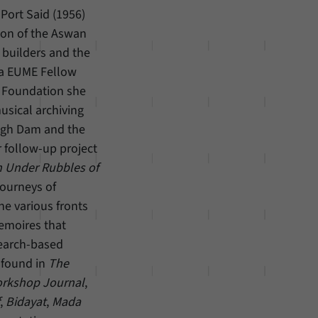
 Port Said (1956)
ion of the Aswan
 builders and the
 a EUME Fellow
 Foundation she
usical archiving
High Dam and the
 follow-up project
n Under Rubbles of
 journeys of
he various fronts
emoires that
search-based
e found in
The
orkshop Journal
,
,
Bidayat
,
Mada