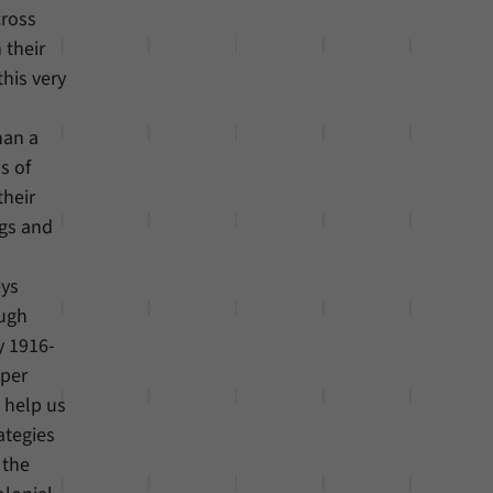
cross
 their
this very
han a
s of
their
ngs and
eys
ough
y 1916-
pper
 help us
ategies
 the