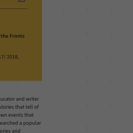
 the Fronts
17/ 2018,
educator and writer
tories that tell of
own events that
searched a popular
tories and