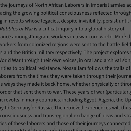
 the journeys of North African Laborers in imperial armies a
racing the growing political consciousness reflected through
n revolts whose legacies, despite invisibility, persist until 
Rubbles of War
is a critical inquiry into a global history of
istance amongst migrant workers in a war-torn world. More t
workers from colonized regions were sent to the battle-field
and the British military respectively. The project explores 
World War through their own voices, in oral and archival so
ities to political resistance. Mossallam follows the trails of
laborers from the times they were taken through their journ
us ways they made it back home, whether physically or thr
 order that sent them to war. These years of war (particularl
nt revolts in many countries, including Egypt, Algeria, the U
y to Germany or Russia. The retrieved experiences will thus
 consciousness and transregional exchange of ideas and str
ories of these laborers and those of their journeys connected