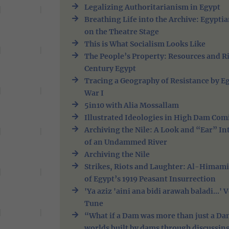
Legalizing Authoritarianism in Egypt
Breathing Life into the Archive: Egypti
on the Theatre Stage
This is What Socialism Looks Like
The People’s Property: Resources and R
Century Egypt
Tracing a Geography of Resistance by E
War I
5in10 with Alia Mossallam
Illustrated Ideologies in High Dam Com
Archiving the Nile: A Look and “Ear” I
of an Undammed River
Archiving the Nile
Strikes, Riots and Laughter: Al-Himami
of Egypt’s 1919 Peasant Insurrection
'Ya aziz 'aini ana bidi arawah baladi...'
Tune
“What if a Dam was more than just a D
worlds built by dams through discussin