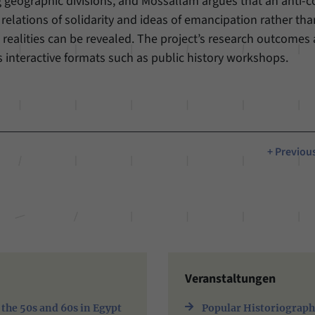
 geographic divisions, and Mossallam argues that an anti-c
elations of solidarity and ideas of emancipation rather tha
realities can be revealed. The project’s research outcomes 
s interactive formats such as public history workshops.
+ Previou
Veranstaltungen
the 50s and 60s in Egypt
Popular Historiograph