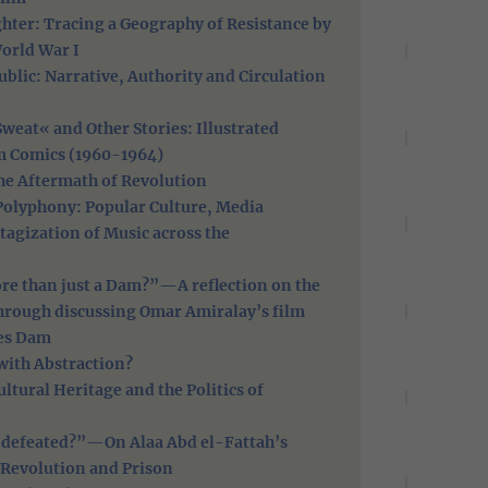
ghter: Tracing a Geography of Resistance by
orld War I
lic: Narrative, Authority and Circulation
weat« and Other Stories: Illustrated
m Comics (1960-1964)
the Aftermath of Revolution
 Polyphony: Popular Culture, Media
agization of Music across the
re than just a Dam?”—A reflection on the
through discussing Omar Amiralay’s film
tes Dam
ith Abstraction?
ltural Heritage and the Politics of
 defeated?”—On Alaa Abd el-Fattah’s
 Revolution and Prison