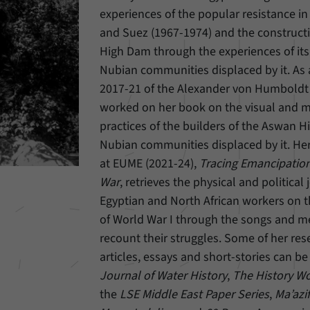
Einstellungen, falls der Webseiten-Betreiber dies
Name
_pk_ref
experiences of the popular resistance in
eingestellt hat.
and Suez (1967-1974) and the construct
Anbieter
Matomo
High Dam through the experiences of its
Nubian communities displaced by it. As
Laufzeit
6 Monate
2017-21 of the Alexander von Humboldt
Mit diesem Cookie können wir speichern, von
worked on her book on the visual and m
welcher Internetseite oder Suchmaschine Besucher
Zweck
practices of the builders of the Aswan 
durch eine Verlinkung auf unsere Internetseite
Nubian communities displaced by it. Her
weitergeleitet wurden.
at EUME (2021-24),
Tracing Emancipatio
War
, retrieves the physical and political
Name
_pk_ses
Egyptian and North African workers on t
of World War I through the songs and m
Anbieter
Matomo
recount their struggles. Some of her re
Laufzeit
30 Minuten
articles, essays and short-stories can b
Journal of Water History
,
The History W
Mit diesem Cookie können wir für kurze Zeit Daten
the
LSE Middle East Paper Series
,
Ma’azif
Zweck
über den aktuellen Aufenthalt von Besuchern auf