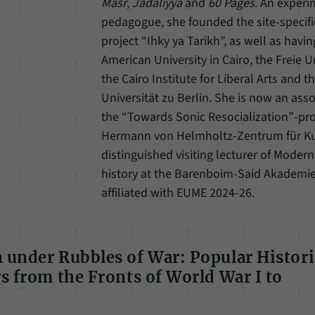
unserer Internetseite speichern.
Masr
,
Jadaliyya
and
60 Pages
. An experi
pedagogue, she founded the site-specific
project “Ihky ya Tarikh”, as well as havin
American University in Cairo, the Freie Un
the Cairo Institute for Liberal Arts and
Universität zu Berlin. She is now an asso
the “Towards Sonic Resocialization”-pro
Hermann von Helmholtz-Zentrum für Ku
distinguished visiting lecturer of Moder
history at the Barenboim-Said Akademie
affiliated with EUME 2024-26.
under Rubbles of War: Popular Histori
s from the Fronts of World War I to