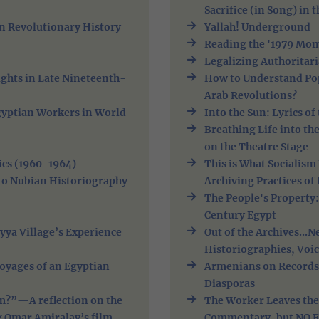
Sacrifice (in Song) in 
an Revolutionary History
Yallah! Underground
Reading the '1979 Mom
Legalizing Authoritar
ights in Late Nineteenth-
How to Understand Pop
Arab Revolutions?
gyptian Workers in World
Into the Sun: Lyrics o
Breathing Life into th
on the Theatre Stage
ics (1960-1964)
This is What Socialis
nto Nubian Historiography
Archiving Practices o
The People's Property:
Century Egypt
yya Village’s Experience
Out of the Archives...
Historiographies, Voic
 Voyages of an Egyptian
Armenians on Records
Diasporas
am?”—A reflection on the
The Worker Leaves the
g Omar Amiralay’s film
Commentary, but NO F