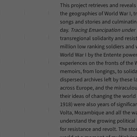
This project retrieves and reveals
the geographies of World War I, t
songs and stories and culminating i
day.
Tracing Emancipation under 
transregional solidarity and res
million low ranking soldiers and 
World War I by the Entente powers 
experiences on the fronts of the 
memoirs, from longings, to solidar
dispersed archives left by these 
across Europe, and the miraculo
their ideas of changing the world
1918) were also years of significa
Volta, Mozambique and all the wa
understand the growing political
for resistance and revolt. The st