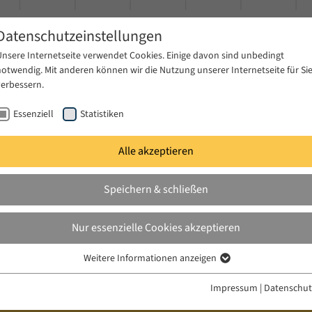
Datenschutzeinstellungen
Unsere Internetseite verwendet Cookies. Einige davon sind unbedingt
notwendig. Mit anderen können wir die Nutzung unserer Internetseite für Si
verbessern.
Essenziell
Statistiken
Alle akzeptieren
gen
Publikationen
Projekte
News & Presse
Speichern & schließen
Nur essenzielle Cookies akzeptieren
Weitere Informationen anzeigen
Essenziell
Essenzielle Cookies werden für grundlegende Funktionen der Webseite
Impressum
|
Datenschut
benötigt. Dadurch ist gewährleistet, dass die Webseite einwandfrei