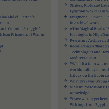
Strikes, Riots and Lau
Egyptian Workers in W
laa Abd el-Fattah’s
Fragment – Power – Pub
rison
in Archival Work
 Anti-Colonial Struggle?
»The Magical Bead of S
frican Prisoners of War in
Ideologies in High Da
Revisiting Archive in 
pt
Recollecting a Shared
’
Technologies and Herit
Mediterranean
“What if a Dam was mo
worlds built by dams 
trilogy on the Euphra
What Ever was Wrong w
Violent Possessions: Cu
Knowledge
“Have we not yet been
Writings from Egypt’s