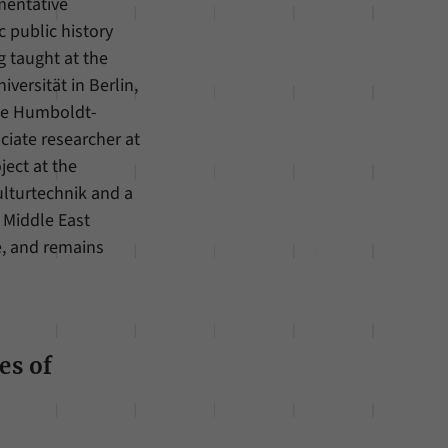
mentative
 public history
g taught at the
iversität in Berlin,
 the Humboldt-
ciate researcher at
ject at the
lturtechnik and a
n Middle East
, and remains
es of