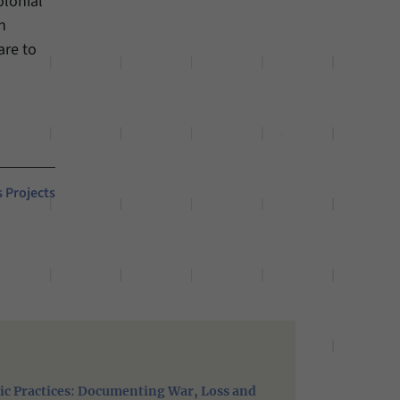
olonial
n
are to
s Projects
ic Practices: Documenting War, Loss and