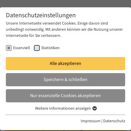
Zum Hauptinhalt springen
Datenschutzeinstellungen
Unsere Internetseite verwendet Cookies. Einige davon sind
unbedingt notwendig. Mit anderen können wir die Nutzung unserer
Zum Hauptinhalt springen
Internetseite für Sie verbessern.
EUME
Veranstaltungen
Kalender
Essenziell
Statistiken
Alle akzeptieren
EUME LECTURE
DI. 26 AUG. 2014
|
14:00–15:30
Speichern & schließen
Re-Framing Orientalism: The
Nur essenzielle Cookies akzeptieren
Afterlife of Cinema in Colonial
Weitere Informationen anzeigen
Algeria
Essenziell
Essenzielle Cookies werden für grundlegende Funktionen der
Impressum
|
Datenschutz
Webseite benötigt. Dadurch ist gewährleistet, dass die Webseite
Michael Allen (University of Oregon); in the