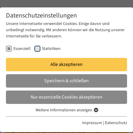
Zum Hauptinhalt springen
Datenschutzeinstellungen
Unsere Internetseite verwendet Cookies. Einige davon sind
unbedingt notwendig. Mit anderen können wir die Nutzung unserer
Zum Hauptinhalt springen
Internetseite für Sie verbessern.
EUME
Veranstaltungen
Kalender
Essenziell
Statistiken
Alle akzeptieren
EUME SUMMER ACADEMY
MO. 13 SEPT. 1999 – SO. 26 SEPT. 1999
Speichern & schließen
Notions of Law and Order in
Nur essenzielle Cookies akzeptieren
Muslim Societies
Weitere Informationen anzeigen
Essenziell
AKMI Summer Academy
Essenzielle Cookies werden für grundlegende Funktionen der
Impressum
|
Datenschutz
Webseite benötigt. Dadurch ist gewährleistet, dass die Webseite