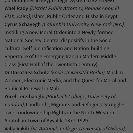
Communities in Egypt’s legal System (1924-1998)
Wael Rady
(District Public Attorney, Boulak Abou El-
Elah, Kairo)
, Islam, Public Order and Hisba in Egypt
Cyrus Schayegh
(Columbia University, New York (NY))
,
Instilling a new Moral Order into a Newly-formed
National Society: Central dispositifs in the Socio-
cultural Self-identification and Nation-building
Repertoire of the Emerging Iranian Modern Middle
Class (First Half of the Twentieth Century)
Dr Dorothea Schulz
(Freie Universität Berlin)
, Muslim
Women, Electronic Media, and the Quest for Moral and
Political Renewal in Mali
Yücel Terzibaoglu
(Birkbeck College, University of
London)
, Landlords, Migrants and Refugees: Struggles
over Londownership Rights in the North-Western
Anatolian Town of Ayvalik, 1877-1929
Valla Vakili
(St. Antony’s College, University of Oxford)
,