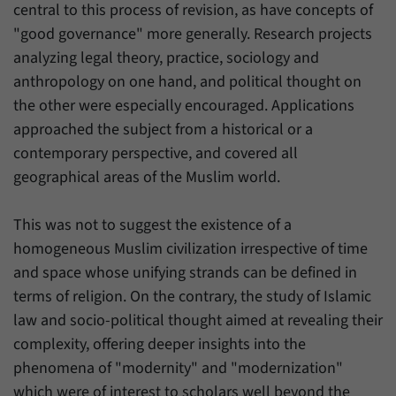
Zweck
generierte ID, für die historische Speicherung
central to this process of revision, as have concepts of
Ihrer vorgenommen Einstellungen, falls der
"good governance" more generally. Research projects
Name
_pk_ref
Webseiten-Betreiber dies eingestellt hat.
analyzing legal theory, practice, sociology and
Anbieter
Matomo
anthropology on one hand, and political thought on
the other were especially encouraged. Applications
Laufzeit
6 Monate
approached the subject from a historical or a
Mit diesem Cookie können wir speichern, von
contemporary perspective, and covered all
welcher Internetseite oder Suchmaschine
geographical areas of the Muslim world.
Zweck
Besucher durch eine Verlinkung auf unsere
Internetseite weitergeleitet wurden.
This was not to suggest the existence of a
homogeneous Muslim civilization irrespective of time
Name
_pk_ses
and space whose unifying strands can be defined in
terms of religion. On the contrary, the study of Islamic
Anbieter
Matomo
law and socio-political thought aimed at revealing their
Laufzeit
30 Minuten
complexity, offering deeper insights into the
phenomena of "modernity" and "modernization"
Mit diesem Cookie können wir für kurze Zeit
which were of interest to scholars well beyond the