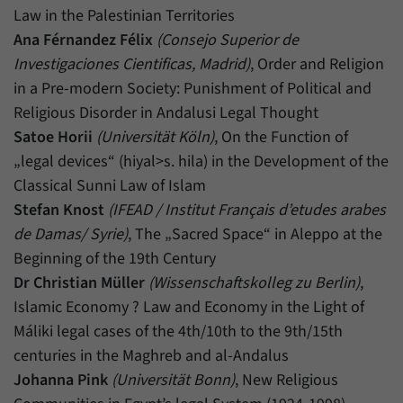
Law in the Palestinian Territories
Ana Férnandez Félix
(Consejo Superior de
Investigaciones Cientificas, Madrid)
, Order and Religion
in a Pre-modern Society: Punishment of Political and
Religious Disorder in Andalusi Legal Thought
Satoe Horii
(Universität Köln)
, On the Function of
„legal devices“ (hiyal>s. hila) in the Development of the
Classical Sunni Law of Islam
Stefan Knost
(IFEAD / Institut Français d’etudes arabes
de Damas/ Syrie)
, The „Sacred Space“ in Aleppo at the
Beginning of the 19th Century
Dr Christian Müller
(Wissenschaftskolleg zu Berlin)
,
Islamic Economy ? Law and Economy in the Light of
Máliki legal cases of the 4th/10th to the 9th/15th
centuries in the Maghreb and al-Andalus
Johanna Pink
(Universität Bonn)
, New Religious