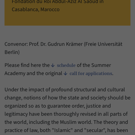
einwandfrei funktioniert.
Fondation du Roi Abdul-Aziz Al Saoud in
Casablanca, Marocco
Name
Cookie-Informationen anzeigen
cookie_optin
Anbieter
Forum Transregionale Studien e.V.
Statistiken
Mit diesen Cookies können wir Statistiken über die Nutzung der
Laufzeit
1 Jahr
Inhalte unserer Internetseite erstellen. Die Statistiken verwalten
Convenor: Prof. Dr. Gudrun Krämer (Freie Universität
wir auf der Plattform Matomo. Sie stehen nur dem Forum
Berlin)
Dieses Cookie wird verwendet, um Ihre
Transregionale Studien e.V. zur Verfügung und werden nicht
Zweck
Cookie-Einstellungen für diese Website zu
weitergegeben.
Please find here the
of the Summer
speichern.
schedule
Academy and the original
.
call for applications
Name
Cookie-Informationen anzeigen
_pk_id
Name
SgCookieOptin.lastPreferences
Anbieter
Matomo
Under the impact of profound structural and cultural
change, notions of how the state and society should be
Anbieter
Forum Transregionale Studien e.V.
Laufzeit
13 Monate
organized so as to guarantee order, justice and
Laufzeit
1 Jahr
legitimacy have been thoroughly revised in all parts of
Mit diesem Cookie können wir Informationen
Zweck
über Benutzer unserer Internetseite
the world, including the Muslim world. The theory and
Dieser Wert speichert Ihre Consent-
speichern, zum Beispiel die Besucher-ID.
practice of law, both "Islamic" and "secular", has been
Einstellungen. Unter anderem eine zufällig