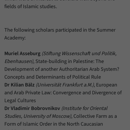
Daten über den aktuellen Aufenthalt von
Zweck
fields of Islamic studies.
Besuchern auf unserer Internetseite
speichern.
The following scholars participated in the Summer
Academy:
Muriel Asseburg
(Stiftung Wissenschaft und Politik,
Ebenhausen)
, State-building in Palestine: The
Development of another Authoritarian Arab System?
Concepts and Determinants of Political Rule
Dr Kilian Bälz
(Universität Frankfurt a.M.)
, European
and Arab Private Law: Convergence and Divergence of
Legal Cultures
Dr Vladimir Bobrovnikov
(Institute for Oriental
Studies, University of Moscow)
, Collective Farm as a
Form of Islamic Order in the North Caucasian