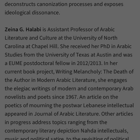
Daten über den aktuellen Aufenthalt von
Zweck
deconstructs canonization processes and exposes
Besuchern auf unserer Internetseite
ideological dissonance.
speichern.
Zeina G. Halabi
is Assistant Professor of Arabic
Literature and Culture at the University of North
Carolina at Chapel Hill. She received her PhD in Arabic
Studies from the University of Texas at Austin and was
a EUME postdoctoral fellow in 2012/2013. In her
current book project, Writing Melancholy: The Death of
the Author in Modern Arabic Literature, she engages
the elegiac writings of modern and contemporary Arab
novelists and poets since 1967. An article on the
poetics of mourning the postwar Lebanese intellectual
appeared in Journal of Arabic Literature. Other articles
in progress address topics ranging from the
contemporary literary depiction Nahda intellectuals,
music and political satire, to the revisiting of political