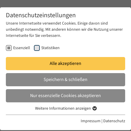
Zum Hauptinhalt springen
Datenschutzeinstellungen
Unsere Internetseite verwendet Cookies. Einige davon sind
unbedingt notwendig. Mit anderen können wir die Nutzung unserer
Zum Hauptinhalt springen
Internetseite für Sie verbessern.
EUME
Veranstaltungen
EUME Berliner Seminar
Wintersemester 2014/15
Essenziell
Statistiken
Alle akzeptieren
26 Nov - Zeina Halabi
Speichern & schließen
Nur essenzielle Cookies akzeptieren
Wednesday, 26 November 2014, 5.00 pm - 6.30 pm |
Weitere Informationen anzeigen
Essenziell
Forum Transregionale Studien, Wallotstr. 14, 14193
Essenzielle Cookies werden für grundlegende Funktionen der
Impressum
|
Datenschutz
Berlin
Webseite benötigt. Dadurch ist gewährleistet, dass die Webseite