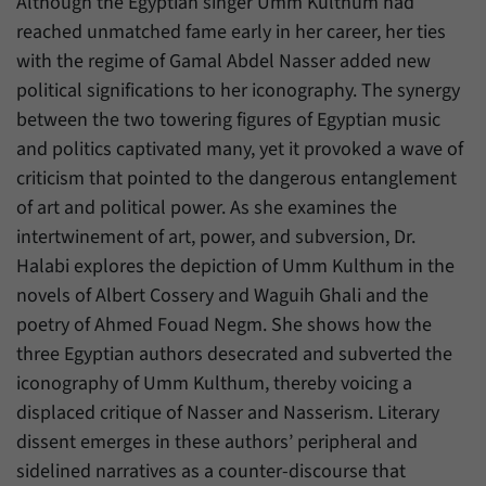
Although the Egyptian singer Umm Kulthum had
Zweck
generierte ID, für die historische Speicherung
reached unmatched fame early in her career, her ties
Ihrer vorgenommen Einstellungen, falls der
Name
_pk_ref
Webseiten-Betreiber dies eingestellt hat.
with the regime of Gamal Abdel Nasser added new
Anbieter
Matomo
political significations to her iconography. The synergy
between the two towering figures of Egyptian music
Laufzeit
6 Monate
and politics captivated many, yet it provoked a wave of
criticism that pointed to the dangerous entanglement
Mit diesem Cookie können wir speichern, von
welcher Internetseite oder Suchmaschine
of art and political power. As she examines the
Zweck
Besucher durch eine Verlinkung auf unsere
intertwinement of art, power, and subversion, Dr.
Internetseite weitergeleitet wurden.
Halabi explores the depiction of Umm Kulthum in the
novels of Albert Cossery and Waguih Ghali and the
Name
_pk_ses
poetry of Ahmed Fouad Negm. She shows how the
three Egyptian authors desecrated and subverted the
Anbieter
Matomo
iconography of Umm Kulthum, thereby voicing a
displaced critique of Nasser and Nasserism. Literary
Laufzeit
30 Minuten
dissent emerges in these authors’ peripheral and
Mit diesem Cookie können wir für kurze Zeit
sidelined narratives as a counter-discourse that