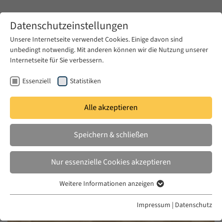
Zum Hauptinhalt springen
Datenschutzeinstellungen
Unsere Internetseite verwendet Cookies. Einige davon sind
unbedingt notwendig. Mit anderen können wir die Nutzung unserer
Zum Hauptinhalt springen
Internetseite für Sie verbessern.
EUME
News & Presse
Ausschreibungen
Essenziell
Statistiken
Ausschreibungen
Alle akzeptieren
Speichern & schließen
Nur essenzielle Cookies akzeptieren
DO. 28 APR. 2022
EUME
Weitere Informationen anzeigen
Essenziell
Essenzielle Cookies werden für grundlegende Funktionen der
Impressum
|
Datenschutz
Webseite benötigt. Dadurch ist gewährleistet, dass die Webseite