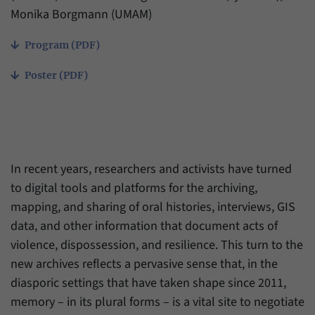
Zweck
generierte ID, für die historische Speicherung
Monika Borgmann (UMAM)
Ihrer vorgenommen Einstellungen, falls der
Name
_pk_ref
Webseiten-Betreiber dies eingestellt hat.
Program (PDF)
Anbieter
Matomo
Poster (PDF)
Laufzeit
6 Monate
Mit diesem Cookie können wir speichern, von
welcher Internetseite oder Suchmaschine
Zweck
Besucher durch eine Verlinkung auf unsere
Internetseite weitergeleitet wurden.
In recent years, researchers and activists have turned
to digital tools and platforms for the archiving,
mapping, and sharing of oral histories, interviews, GIS
Name
_pk_ses
data, and other information that document acts of
Anbieter
Matomo
violence, dispossession, and resilience. This turn to the
new archives reflects a pervasive sense that, in the
Laufzeit
30 Minuten
diasporic settings that have taken shape since 2011,
Mit diesem Cookie können wir für kurze Zeit
memory – in its plural forms – is a vital site to negotiate