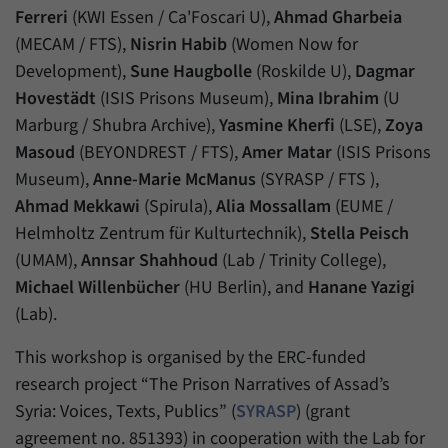
Ferreri
(KWI Essen / Ca'Foscari U),
Ahmad Gharbeia
(MECAM / FTS),
Nisrin Habib
(Women Now for
Development),
Sune Haugbolle
(Roskilde U),
Dagmar
Hovestädt
(ISIS Prisons Museum),
Mina Ibrahim
(U
Marburg / Shubra Archive),
Yasmine Kherfi
(LSE),
Zoya
Masoud
(BEYONDREST / FTS),
Amer Matar
(ISIS Prisons
Museum),
Anne-Marie McManus
(SYRASP / FTS ),
Ahmad Mekkawi
(Spirula),
Alia Mossallam
(EUME /
Helmholtz Zentrum für Kulturtechnik),
Stella Peisch
(UMAM),
Annsar Shahhoud
(Lab / Trinity College),
Michael Willenbücher
(HU Berlin), and
Hanane Yazigi
(Lab).
This workshop is organised by the ERC-funded
research project “The Prison Narratives of Assad’s
Syria: Voices, Texts, Publics” (
SYRASP
) (grant
agreement no. 851393) in cooperation with the Lab for