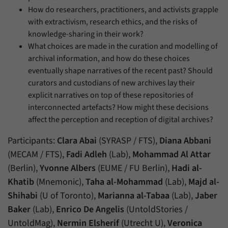
How do researchers, practitioners, and activists grapple
with extractivism, research ethics, and the risks of
knowledge-sharing in their work?
What choices are made in the curation and modelling of
archival information, and how do these choices
eventually shape narratives of the recent past? Should
curators and custodians of new archives lay their
explicit narratives on top of these repositories of
interconnected artefacts? How might these decisions
affect the perception and reception of digital archives?
Participants:
Clara Abai
(SYRASP / FTS),
Diana Abbani
(MECAM / FTS),
Fadi Adleh
(Lab),
Mohammad Al Attar
(Berlin),
Yvonne Albers
(EUME / FU Berlin),
Hadi al-
Khatib
(Mnemonic),
Taha al-Mohammad
(Lab),
Majd al-
Shihabi
(U of Toronto),
Marianna al-Tabaa
(Lab),
Jaber
Baker
(Lab),
Enrico De Angelis
(UntoldStories /
UntoldMag),
Nermin Elsherif
(Utrecht U),
Veronica