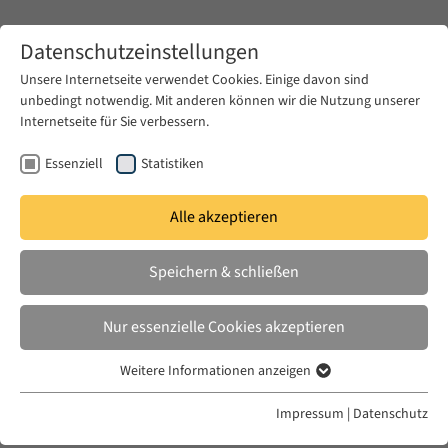
Zum Hauptinhalt springen
Datenschutzeinstellungen
Unsere Internetseite verwendet Cookies. Einige davon sind
unbedingt notwendig. Mit anderen können wir die Nutzung unserer
Zum Hauptinhalt springen
Internetseite für Sie verbessern.
EUME
News & Presse
Aktuelles
Essenziell
Statistiken
Alle akzeptieren
MO. 27 JAN. 2025
Speichern & schließen
Voices, Communities, and Digital
Archives: Producing Knowledge in
Nur essenzielle Cookies akzeptieren
and of the Diasporic Present
Weitere Informationen anzeigen
Essenziell
Essenzielle Cookies werden für grundlegende Funktionen der
Impressum
|
Datenschutz
Webseite benötigt. Dadurch ist gewährleistet, dass die Webseite