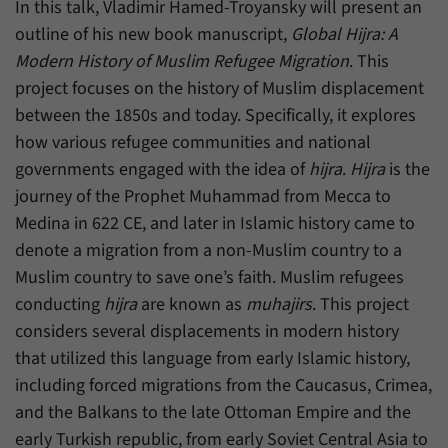
einwandfrei funktioniert.
In this talk, Vladimir Hamed-Troyansky will present an
outline of his new book manuscript,
Global Hijra: A
Name
Cookie-Informationen anzeigen
cookie_optin
Modern History of Muslim Refugee Migration
. This
project focuses on the history of Muslim displacement
Anbieter
Forum Transregionale Studien e.V.
Statistiken
between the 1850s and today. Specifically, it explores
Mit diesen Cookies können wir Statistiken über die Nutzung der
Laufzeit
1 Jahr
how various refugee communities and national
Inhalte unserer Internetseite erstellen. Die Statistiken verwalten
wir auf der Plattform Matomo. Sie stehen nur dem Forum
governments engaged with the idea of
hijra
.
Hijra
is the
Dieses Cookie wird verwendet, um Ihre
Transregionale Studien e.V. zur Verfügung und werden nicht
journey of the Prophet Muhammad from Mecca to
Zweck
Cookie-Einstellungen für diese Website zu
weitergegeben.
speichern.
Medina in 622 CE, and later in Islamic history came to
denote a migration from a non-Muslim country to a
Name
Cookie-Informationen anzeigen
_pk_id
Muslim country to save one’s faith. Muslim refugees
Name
SgCookieOptin.lastPreferences
Anbieter
Matomo
conducting
hijra
are known as
muhajirs
. This project
Anbieter
Forum Transregionale Studien e.V.
considers several displacements in modern history
Laufzeit
13 Monate
that utilized this language from early Islamic history,
Laufzeit
1 Jahr
Mit diesem Cookie können wir Informationen
including forced migrations from the Caucasus, Crimea,
Zweck
über Benutzer unserer Internetseite
Dieser Wert speichert Ihre Consent-
and the Balkans to the late Ottoman Empire and the
speichern, zum Beispiel die Besucher-ID.
Einstellungen. Unter anderem eine zufällig
early Turkish republic, from early Soviet Central Asia to