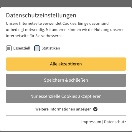
Zum Hauptinhalt springen
Datenschutzeinstellungen
Unsere Internetseite verwendet Cookies. Einige davon sind
unbedingt notwendig. Mit anderen können wir die Nutzung unserer
Zum Hauptinhalt springen
Internetseite für Sie verbessern.
EUME
News & Presse
Aktuelles
Essenziell
Statistiken
Alle akzeptieren
DO. 09 JULI 2026
Speichern & schließen
Global Hijra: A Modern History of
Muslim Refugee Migration
Nur essenzielle Cookies akzeptieren
Weitere Informationen anzeigen
Essenziell
Essenzielle Cookies werden für grundlegende Funktionen der
Impressum
|
Datenschutz
Webseite benötigt. Dadurch ist gewährleistet, dass die Webseite