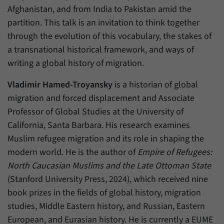
Zweck
generierte ID, für die historische Speicherung
Afghanistan, and from India to Pakistan amid the
Ihrer vorgenommen Einstellungen, falls der
Name
_pk_ref
partition. This talk is an invitation to think together
Webseiten-Betreiber dies eingestellt hat.
through the evolution of this vocabulary, the stakes of
Anbieter
Matomo
a transnational historical framework, and ways of
Laufzeit
6 Monate
writing a global history of migration.
Mit diesem Cookie können wir speichern, von
Vladimir Hamed-Troyansky
is a historian of global
welcher Internetseite oder Suchmaschine
migration and forced displacement and Associate
Zweck
Besucher durch eine Verlinkung auf unsere
Professor of Global Studies at the University of
Internetseite weitergeleitet wurden.
California, Santa Barbara. His research examines
Muslim refugee migration and its role in shaping the
Name
_pk_ses
modern world. He is the author of
Empire of Refugees:
North Caucasian Muslims and the Late Ottoman State
Anbieter
Matomo
(Stanford University Press, 2024), which received nine
Laufzeit
30 Minuten
book prizes in the fields of global history, migration
studies, Middle Eastern history, and Russian, Eastern
Mit diesem Cookie können wir für kurze Zeit
European, and Eurasian history. He is currently a EUME