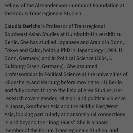
Daten über den aktuellen Aufenthalt von
Zweck
Fellow of the Alexander von Humboldt Foundation at
Besuchern auf unserer Internetseite
the Forum Transregionale Studien.
speichern.
Claudia Derichs
is Professor of Transregional
Southeast Asian Studies at Humboldt-Universität zu
Berlin. She has studied Japanese and Arabic in Bonn,
Tokyo and Cairo, holds a PhD in Japanology (1994, U
Bonn, Germany) and in Political Science (2004, U
Duisburg-Essen, Germany). She assumed
professorships in Political Science at the universities of
Hildesheim and Marburg before moving to HU Berlin
and fully committing to the field of Area Studies. Her
research covers gender, religion, and political violence
in Japan, Southeast Asia and the Middle East/West
Asia, looking particularly at transregional connections
in and beyond the “long 1960s”. She is a board
member of the Forum Transregionale Studien, and