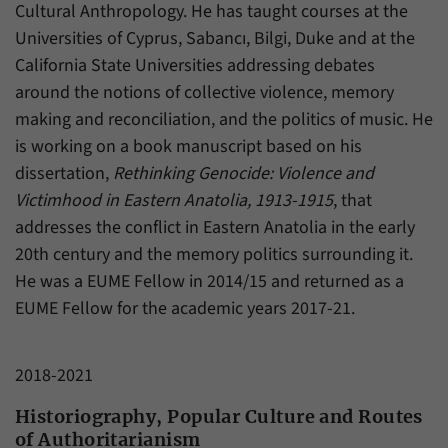
Zweck
generierte ID, für die historische Speicherung
Cultural Anthropology. He has taught courses at the
Ihrer vorgenommen Einstellungen, falls der
Universities of Cyprus, Sabancı, Bilgi, Duke and at the
Name
_pk_ref
Webseiten-Betreiber dies eingestellt hat.
California State Universities addressing debates
Anbieter
Matomo
around the notions of collective violence, memory
making and reconciliation, and the politics of music. He
Laufzeit
6 Monate
is working on a book manuscript based on his
Mit diesem Cookie können wir speichern, von
dissertation,
Rethinking Genocide: Violence and
welcher Internetseite oder Suchmaschine
Victimhood in Eastern Anatolia, 1913-1915
, that
Zweck
Besucher durch eine Verlinkung auf unsere
addresses the conflict in Eastern Anatolia in the early
Internetseite weitergeleitet wurden.
20th century and the memory politics surrounding it.
He was a EUME Fellow in 2014/15 and returned as a
Name
_pk_ses
EUME Fellow for the academic years 2017-21.
Anbieter
Matomo
2018-2021
Laufzeit
30 Minuten
Historiography, Popular Culture and Routes
Mit diesem Cookie können wir für kurze Zeit
of Authoritarianism