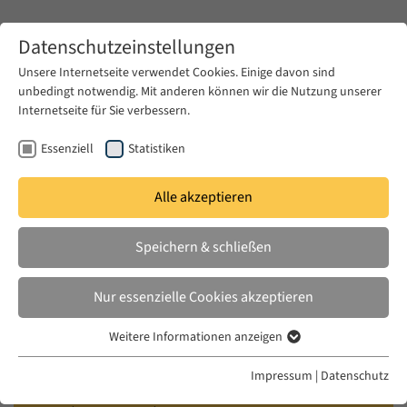
Zum Hauptinhalt springen
Datenschutzeinstellungen
Unsere Internetseite verwendet Cookies. Einige davon sind
unbedingt notwendig. Mit anderen können wir die Nutzung unserer
Zum Hauptinhalt springen
Internetseite für Sie verbessern.
EUME
Fellows
Essenziell
Statistiken
Alle akzeptieren
EUME
2020/ 2021
Speichern & schließen
Yektan Türkyilmaz
Nur essenzielle Cookies akzeptieren
Historiography, Popular Culture and Routes of
Weitere Informationen anzeigen
Essenziell
Authoritarianism
Essenzielle Cookies werden für grundlegende Funktionen der
Impressum
|
Datenschutz
Previous Fellowships: 2019/ 2020, 2018/ 2019,
Webseite benötigt. Dadurch ist gewährleistet, dass die Webseite