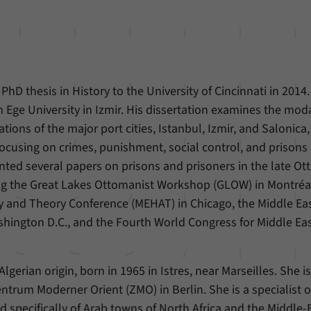
PhD thesis in History to the University of Cincinnati in 2014
 Ege University in Izmir. His dissertation examines the moda
tions of the major port cities, Istanbul, Izmir, and Salonica,
ocusing on crimes, punishment, social control, and prisons 
ted several papers on prisons and prisoners in the late O
ing the Great Lakes Ottomanist Workshop (GLOW) in Montréa
ory and Theory Conference (MEHAT) in Chicago, the Middle Ea
shington D.C., and the Fourth World Congress for Middle Ea
Algerian origin, born in 1965 in Istres, near Marseilles. She i
entrum Moderner Orient (ZMO) in Berlin. She is a specialist o
 specifically of Arab towns of North Africa and the Middle-