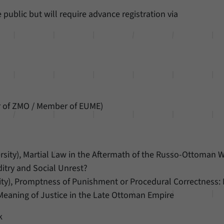
public but will require advance registration via
r of ZMO / Member of EUME)
rsity), Martial Law in the Aftermath of the Russo-Ottoman W
itry and Social Unrest?
ty), Promptness of Punishment or Procedural Correctness: 
Meaning of Justice in the Late Ottoman Empire
k