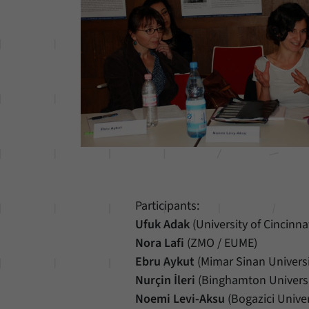
Participants:
Ufuk Adak
(University of Cincinn
Nora Lafi
(ZMO / EUME)
Ebru Aykut
(Mimar Sinan Universi
Nurçin İleri
(Binghamton Universit
Noemi Levi-Aksu
(Bogazici Univer