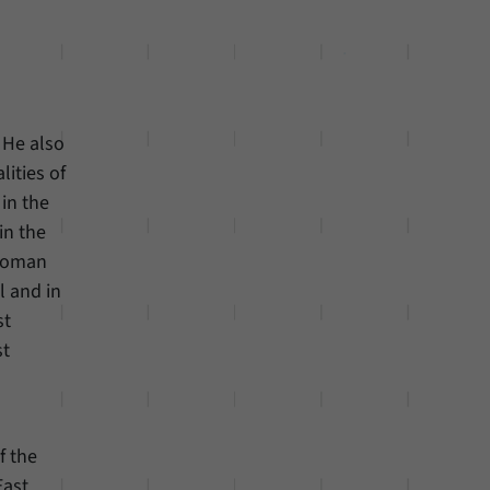
. He also
lities of
 in the
in the
ttoman
l and in
st
st
s
f the
East