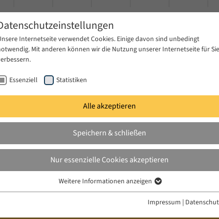
Datenschutzeinstellungen
Unsere Internetseite verwendet Cookies. Einige davon sind unbedingt
notwendig. Mit anderen können wir die Nutzung unserer Internetseite für Si
verbessern.
Essenziell
Statistiken
Alle akzeptieren
gen
Publikationen
Projekte
News & Presse
Speichern & schließen
Nur essenzielle Cookies akzeptieren
Weitere Informationen anzeigen
Essenziell
Essenzielle Cookies werden für grundlegende Funktionen der Webseite
Impressum
|
Datenschut
benötigt. Dadurch ist gewährleistet, dass die Webseite einwandfrei