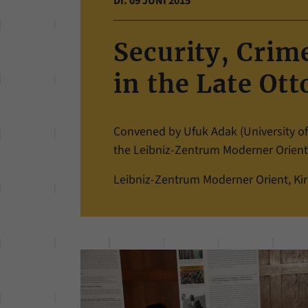
DI. 09 JUNI 2015
Security, Crim
in the Late Ot
Convened by Ufuk Adak (University of
the Leibniz-Zentrum Moderner Orient
Leibniz-Zentrum Moderner Orient, Kir