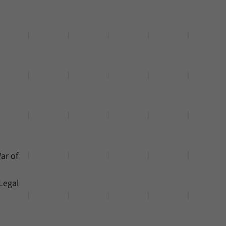
ar of
Legal