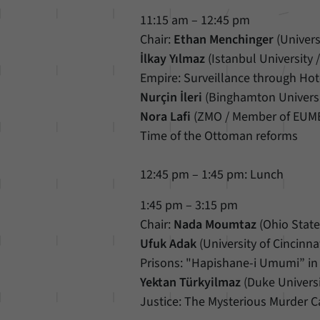
11:15 am – 12:45 pm
Chair:
Ethan Menchinger
(Univer
İlkay Yılmaz
(Istanbul University
Empire: Surveillance through Hot
Nurçin İleri
(Binghamton University
Nora Lafi
(ZMO / Member of EUME),
Time of the Ottoman reforms
12:45 pm – 1:45 pm: Lunch
1:45 pm – 3:15 pm
Chair:
Nada Moumtaz
(Ohio State
Ufuk Adak
(University of Cincinn
Prisons: "Hapishane-i Umumi” in 
Yektan Türkyilmaz
(Duke Universi
Justice: The Mysterious Murder 