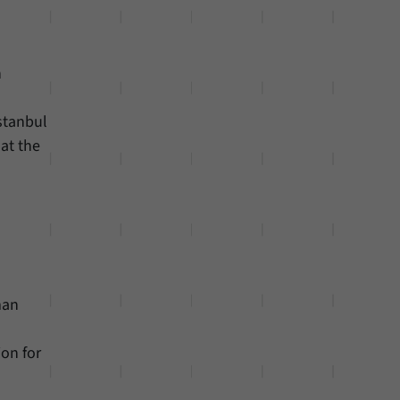
n
Istanbul
at the
man
ion for