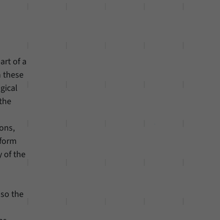
art of a
n these
gical
 the
ons,
eform
 of the
lso the