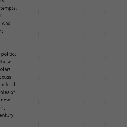
as
ttempts,
f
p was
ns
politics
 these
olars
iscuss
hat kind
oles of
e new
es,
century