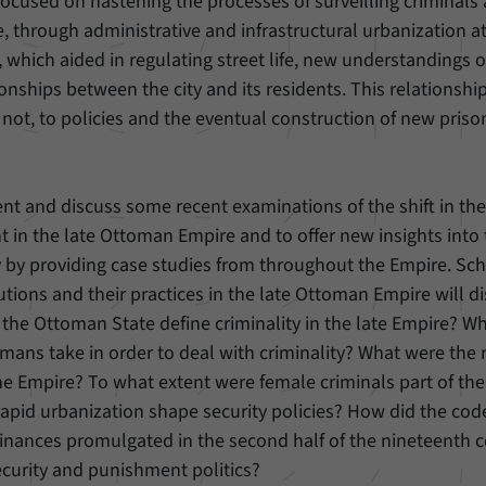
ocused on hastening the processes of surveilling criminals 
, through administrative and infrastructural urbanization a
r, which aided in regulating street life, new understandings o
ionships between the city and its residents. This relationshi
not, to policies and the eventual construction of new priso
t and discuss some recent examinations of the shift in the 
t in the late Ottoman Empire and to offer new insights into
y by providing case studies from throughout the Empire. Sch
utions and their practices in the late Ottoman Empire will d
the Ottoman State define criminality in the late Empire? W
mans take in order to deal with criminality? What were the r
he Empire? To what extent were female criminals part of th
rapid urbanization shape security policies? How did the cod
dinances promulgated in the second half of the nineteenth 
urity and punishment politics?