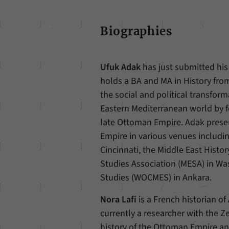
Biographies
Ufuk Adak
has just submitted his 
holds a BA and MA in History from
the social and political transforma
Eastern Mediterranean world by f
late Ottoman Empire. Adak presen
Empire in various venues includ
Cincinnati, the Middle East Hist
Studies Association (MESA) in Wa
Studies (WOCMES) in Ankara.
Nora Lafi
is a French historian of 
currently a researcher with the Z
history of the Ottoman Empire and