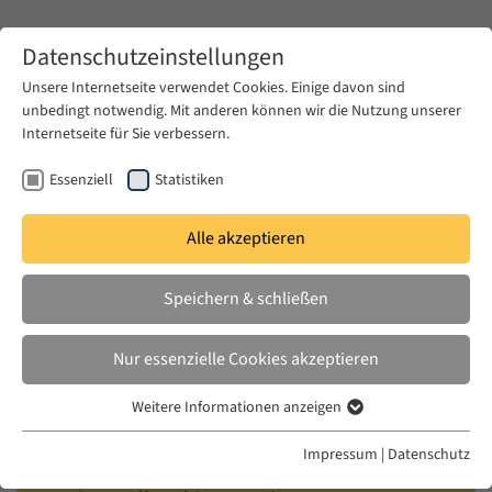
Zum Hauptinhalt springen
Datenschutzeinstellungen
Unsere Internetseite verwendet Cookies. Einige davon sind
unbedingt notwendig. Mit anderen können wir die Nutzung unserer
Zum Hauptinhalt springen
Internetseite für Sie verbessern.
EUME
Fellows
Essenziell
Statistiken
Alle akzeptieren
EUME
2025/ 2026
Speichern & schließen
Wendy Doyon
Nur essenzielle Cookies akzeptieren
Ghost Writers of Upper Egypt: Arabic
Weitere Informationen anzeigen
Essenziell
Archaeological Diaries and Archives in
Essenzielle Cookies werden für grundlegende Funktionen der
Translation
Impressum
|
Datenschutz
Webseite benötigt. Dadurch ist gewährleistet, dass die Webseite