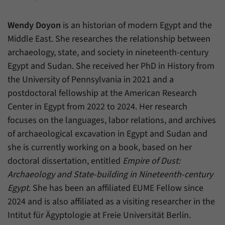
Zweck
generierte ID, für die historische Speicherung
Ihrer vorgenommen Einstellungen, falls der
Name
_pk_ref
Wendy Doyon
is an historian of modern Egypt and the
Webseiten-Betreiber dies eingestellt hat.
Middle East. She researches the relationship between
Anbieter
Matomo
archaeology, state, and society in nineteenth-century
Laufzeit
6 Monate
Egypt and Sudan. She received her PhD in History from
the University of Pennsylvania in 2021 and a
Mit diesem Cookie können wir speichern, von
postdoctoral fellowship at the American Research
welcher Internetseite oder Suchmaschine
Zweck
Center in Egypt from 2022 to 2024. Her research
Besucher durch eine Verlinkung auf unsere
Internetseite weitergeleitet wurden.
focuses on the languages, labor relations, and archives
of archaeological excavation in Egypt and Sudan and
she is currently working on a book, based on her
Name
_pk_ses
doctoral dissertation, entitled
Empire of Dust:
Anbieter
Matomo
Archaeology and State-building in Nineteenth-century
Egypt
. She has been an affiliated EUME Fellow since
Laufzeit
30 Minuten
2024 and is also affiliated as a visiting researcher in the
Intitut für Ägyptologie at Freie Universität Berlin.
Mit diesem Cookie können wir für kurze Zeit