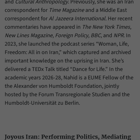
Daten über den aktuellen Aufenthalt von
and
Cultural Anthropology
. Previously, she was an Iran
Zweck
Besuchern auf unserer Internetseite
correspondent for
Time Magazine
and a Middle East
speichern.
correspondent for
Al Jazeera International
. Her recent
commentaries have appeared in
The New York Times
,
New Lines Magazine
,
Foreign Policy
,
BBC
, and
NPR
. In
2023, she launched the podcast series “Woman, Life,
Freedom: All in on Iran,” which captured and archived
important knowledge on the uprising in Iran. She’s
delivered a TEDx Talk titled “Dance for Life.” In the
academic years 2026-28, Nahid is a EUME Fellow of the
the Alexander von Humboldt Foundation, jointly
hosted by the Forum Transregionale Studien and the
Humboldt-Universität zu Berlin.
Joyous Iran: Performing Politics, Mediating