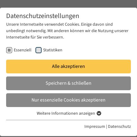
Zum Hauptinhalt springen
Datenschutzeinstellungen
Unsere Internetseite verwendet Cookies. Einige davon sind
unbedingt notwendig. Mit anderen können wir die Nutzung unserer
Zum Hauptinhalt springen
Internetseite für Sie verbessern.
EUME
Fellows
Essenziell
Statistiken
Alle akzeptieren
EUME
2025/ 2026
Speichern & schließen
Nahid Siamdoust
Nur essenzielle Cookies akzeptieren
Joyous Iran: Performing Politics, Mediating
Weitere Informationen anzeigen
Essenziell
Authenticity
Essenzielle Cookies werden für grundlegende Funktionen der
Impressum
|
Datenschutz
Webseite benötigt. Dadurch ist gewährleistet, dass die Webseite