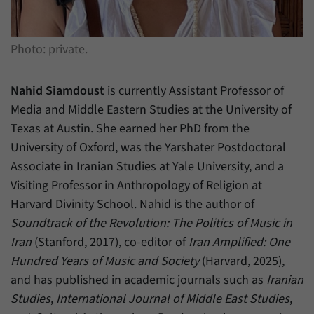
Zweck
generierte ID, für die historische Speicherung
Ihrer vorgenommen Einstellungen, falls der
Name
_pk_ref
Webseiten-Betreiber dies eingestellt hat.
Photo: private.
Anbieter
Matomo
Laufzeit
6 Monate
Nahid Siamdoust
is currently Assistant Professor of
Media and Middle Eastern Studies at the University of
Mit diesem Cookie können wir speichern, von
Texas at Austin. She earned her PhD from the
welcher Internetseite oder Suchmaschine
Zweck
University of Oxford, was the Yarshater Postdoctoral
Besucher durch eine Verlinkung auf unsere
Internetseite weitergeleitet wurden.
Associate in Iranian Studies at Yale University, and a
Visiting Professor in Anthropology of Religion at
Harvard Divinity School. Nahid is the author of
Name
_pk_ses
Soundtrack of the Revolution: The Politics of Music in
Anbieter
Matomo
Iran
(Stanford, 2017), co-editor of
Iran Amplified: One
Hundred Years of Music and Society
(Harvard, 2025),
Laufzeit
30 Minuten
and has published in academic journals such as
Iranian
Studies
,
International Journal of Middle East Studies
,
Mit diesem Cookie können wir für kurze Zeit