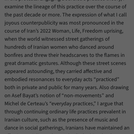
Zweck
generierte ID, für die historische Speicherung
examine the lineage of this practice over the course of
Ihrer vorgenommen Einstellungen, falls der
Name
_pk_ref
the past decade or more. The expression of what I call
Webseiten-Betreiber dies eingestellt hat.
joyous counterpublicity was most pronounced in the
Anbieter
Matomo
course of Iran’s 2022 Woman, Life, Freedom uprising,
Laufzeit
6 Monate
when the world witnessed street gatherings of
hundreds of Iranian women who danced around
Mit diesem Cookie können wir speichern, von
bonfires and threw their headscarves to the flames in
welcher Internetseite oder Suchmaschine
Zweck
great dramatic gestures. Although these street scenes
Besucher durch eine Verlinkung auf unsere
Internetseite weitergeleitet wurden.
appeared astounding, they carried affective and
embodied resonances to everyday acts “practiced”
both in private and public for many years. Also drawing
Name
_pk_ses
on Asef Bayat’s notion of “non-movements” and
Anbieter
Matomo
Michel de Certeau’s “everyday practices,” I argue that
through continuing ordinary life practices prevalent in
Laufzeit
30 Minuten
Iranian culture, such as the presence of music and
dance in social gatherings, Iranians have maintained an
Mit diesem Cookie können wir für kurze Zeit