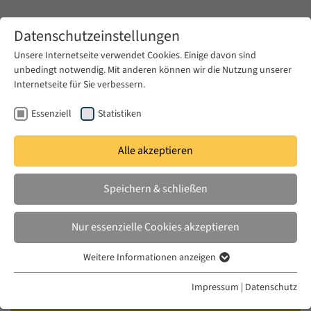
Zum Hauptinhalt springen
Datenschutzeinstellungen
Unsere Internetseite verwendet Cookies. Einige davon sind
unbedingt notwendig. Mit anderen können wir die Nutzung unserer
Zum Hauptinhalt springen
Internetseite für Sie verbessern.
EUME
Veranstaltungen
Kalender
Essenziell
Statistiken
Alle akzeptieren
EUME BERLINER SEMINAR
MI. 04 FEB. 2026
|
17:00–18:30
Speichern & schließen
Mourning Iran: Performing
Nur essenzielle Cookies akzeptieren
Politics, Mediating Authenticity
Weitere Informationen anzeigen
Essenziell
Nahid Siamdoust (EUME Fellow of the Alexander
Essenzielle Cookies werden für grundlegende Funktionen der
Impressum
|
Datenschutz
Webseite benötigt. Dadurch ist gewährleistet, dass die Webseite
von Humboldt Foundation 2026-28), Chair: Diana