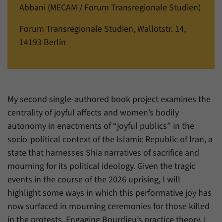
einwandfrei funktioniert.
Abbani (MECAM / Forum Transregionale Studien)
Name
Cookie-Informationen anzeigen
cookie_optin
Forum Transregionale Studien, Wallotstr. 14,
14193 Berlin
Anbieter
Forum Transregionale Studien e.V.
Statistiken
Mit diesen Cookies können wir Statistiken über die Nutzung der
Laufzeit
1 Jahr
Inhalte unserer Internetseite erstellen. Die Statistiken verwalten
wir auf der Plattform Matomo. Sie stehen nur dem Forum
Dieses Cookie wird verwendet, um Ihre
Transregionale Studien e.V. zur Verfügung und werden nicht
Zweck
Cookie-Einstellungen für diese Website zu
My second single-authored book project examines the
weitergegeben.
speichern.
centrality of joyful affects and women’s bodily
Name
Cookie-Informationen anzeigen
_pk_id
autonomy in enactments of “joyful publics” in the
socio-political context of the Islamic Republic of Iran, a
Name
SgCookieOptin.lastPreferences
Anbieter
Matomo
state that harnesses Shia narratives of sacrifice and
Anbieter
Forum Transregionale Studien e.V.
mourning for its political ideology. Given the tragic
Laufzeit
13 Monate
events in the course of the 2026 uprising, I will
Laufzeit
1 Jahr
Mit diesem Cookie können wir Informationen
highlight some ways in which this performative joy has
Zweck
über Benutzer unserer Internetseite
Dieser Wert speichert Ihre Consent-
now surfaced in mourning ceremonies for those killed
speichern, zum Beispiel die Besucher-ID.
Einstellungen. Unter anderem eine zufällig
in the protests. Engaging Bourdieu’s practice theory, I