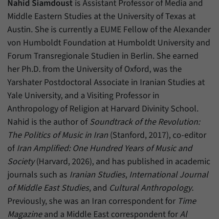
Nahid Siamdoust
is Assistant Professor of Media and
Middle Eastern Studies at the University of Texas at
Austin. She is currently a EUME Fellow of the Alexander
von Humboldt Foundation at Humboldt University and
Forum Transregionale Studien in Berlin. She earned
her Ph.D. from the University of Oxford, was the
Yarshater Postdoctoral Associate in Iranian Studies at
Yale University, and a Visiting Professor in
Anthropology of Religion at Harvard Divinity School.
Nahid is the author of
Soundtrack of the Revolution:
The Politics of Music in Iran
(Stanford, 2017), co-editor
of
Iran Amplified: One Hundred Years of Music and
Society
(Harvard, 2026), and has published in academic
journals such as
Iranian Studies
,
International Journal
of Middle East Studies
, and
Cultural Anthropology
.
Previously, she was an Iran correspondent for
Time
Magazine
and a Middle East correspondent for
Al