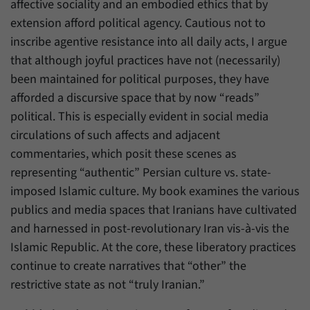
Daten über den aktuellen Aufenthalt von
affective sociality and an embodied ethics that by
Zweck
Besuchern auf unserer Internetseite
extension afford political agency. Cautious not to
speichern.
inscribe agentive resistance into all daily acts, I argue
that although joyful practices have not (necessarily)
been maintained for political purposes, they have
afforded a discursive space that by now “reads”
political. This is especially evident in social media
circulations of such affects and adjacent
commentaries, which posit these scenes as
representing “authentic” Persian culture vs. state-
imposed Islamic culture. My book examines the various
publics and media spaces that Iranians have cultivated
and harnessed in post-revolutionary Iran vis-à-vis the
Islamic Republic. At the core, these liberatory practices
continue to create narratives that “other” the
restrictive state as not “truly Iranian.”