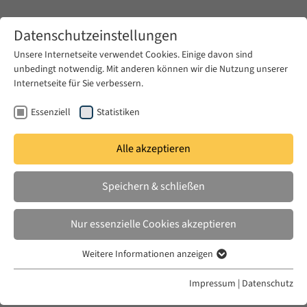
Zum Hauptinhalt springen
Datenschutzeinstellungen
Unsere Internetseite verwendet Cookies. Einige davon sind
unbedingt notwendig. Mit anderen können wir die Nutzung unserer
Zum Hauptinhalt springen
Internetseite für Sie verbessern.
EUME
Fellows
Essenziell
Statistiken
Alle akzeptieren
EUME
2021/ 2022
Speichern & schließen
Sara Mourad
Nur essenzielle Cookies akzeptieren
Confide in Me: Feminism and the Making of the
Weitere Informationen anzeigen
Essenziell
Female Subject
Essenzielle Cookies werden für grundlegende Funktionen der
Impressum
|
Datenschutz
Webseite benötigt. Dadurch ist gewährleistet, dass die Webseite