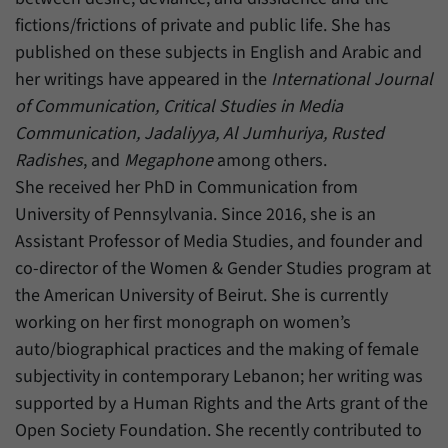
Zweck
generierte ID, für die historische Speicherung
fictions/frictions of private and public life. She has
Ihrer vorgenommen Einstellungen, falls der
Name
_pk_ref
Webseiten-Betreiber dies eingestellt hat.
published on these subjects in English and Arabic and
her writings have appeared in the
International Journal
Anbieter
Matomo
of Communication, Critical Studies in Media
Laufzeit
6 Monate
Communication, Jadaliyya, Al Jumhuriya, Rusted
Radishes
, and
Megaphone
among others.
Mit diesem Cookie können wir speichern, von
She received her PhD in Communication from
welcher Internetseite oder Suchmaschine
Zweck
Besucher durch eine Verlinkung auf unsere
University of Pennsylvania. Since 2016, she is an
Internetseite weitergeleitet wurden.
Assistant Professor of Media Studies, and founder and
co-director of the Women & Gender Studies program at
the American University of Beirut. She is currently
Name
_pk_ses
working on her first monograph on women’s
Anbieter
Matomo
auto/biographical practices and the making of female
subjectivity in contemporary Lebanon; her writing was
Laufzeit
30 Minuten
supported by a Human Rights and the Arts grant of the
Mit diesem Cookie können wir für kurze Zeit
Open Society Foundation. She recently contributed to