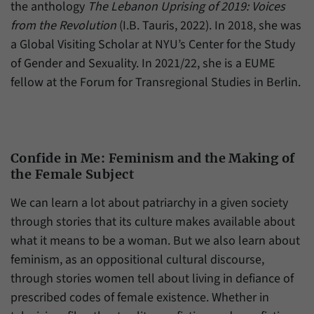
Daten über den aktuellen Aufenthalt von
the anthology
The Lebanon Uprising of 2019: Voices
Zweck
Besuchern auf unserer Internetseite
from the Revolution
(I.B. Tauris, 2022). In 2018, she was
speichern.
a Global Visiting Scholar at NYU’s Center for the Study
of Gender and Sexuality. In 2021/22, she is a EUME
fellow at the Forum for Transregional Studies in Berlin.
Confide in Me: Feminism and the Making of
the Female Subject
We can learn a lot about patriarchy in a given society
through stories that its culture makes available about
what it means to be a woman. But we also learn about
feminism, as an oppositional cultural discourse,
through stories women tell about living in defiance of
prescribed codes of female existence. Whether in