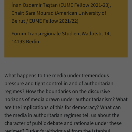
einwandfrei funktioniert.
İnan Özdemir Taştan (EUME Fellow 2021-23),
Chair: Sara Mourad (American University of
Name
Cookie-Informationen anzeigen
cookie_optin
Beirut / EUME Fellow 2021/22)
Anbieter
Forum Transregionale Studien e.V.
Statistiken
Forum Transregionale Studien, Wallotstr. 14,
Mit diesen Cookies können wir Statistiken über die Nutzung der
Laufzeit
1 Jahr
14193 Berlin
Inhalte unserer Internetseite erstellen. Die Statistiken verwalten
wir auf der Plattform Matomo. Sie stehen nur dem Forum
Dieses Cookie wird verwendet, um Ihre
Transregionale Studien e.V. zur Verfügung und werden nicht
Zweck
Cookie-Einstellungen für diese Website zu
weitergegeben.
speichern.
Name
Cookie-Informationen anzeigen
_pk_id
What happens to the media under tremendous
Name
SgCookieOptin.lastPreferences
pressure and tight control in and of authoritarian
Anbieter
Matomo
regimes? How the boundaries on the discursive
Anbieter
Forum Transregionale Studien e.V.
Laufzeit
13 Monate
horizons of media drawn under authoritarianism? What
are the implications of this for democracy? What can
Laufzeit
1 Jahr
Mit diesem Cookie können wir Informationen
the media in authoritarian regimes tell us about the
Zweck
über Benutzer unserer Internetseite
Dieser Wert speichert Ihre Consent-
character of public debate and rationale under these
speichern, zum Beispiel die Besucher-ID.
Einstellungen. Unter anderem eine zufällig
regimes? Turkey's withdrawal from the Istanbul