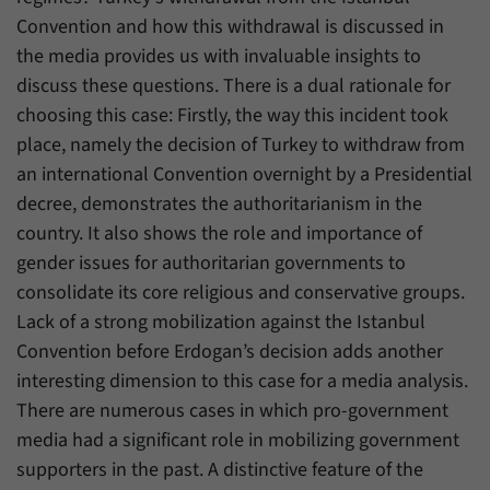
Zweck
generierte ID, für die historische Speicherung
Convention and how this withdrawal is discussed in
Ihrer vorgenommen Einstellungen, falls der
Name
_pk_ref
the media provides us with invaluable insights to
Webseiten-Betreiber dies eingestellt hat.
discuss these questions. There is a dual rationale for
Anbieter
Matomo
choosing this case: Firstly, the way this incident took
Laufzeit
6 Monate
place, namely the decision of Turkey to withdraw from
an international Convention overnight by a Presidential
Mit diesem Cookie können wir speichern, von
decree, demonstrates the authoritarianism in the
welcher Internetseite oder Suchmaschine
Zweck
Besucher durch eine Verlinkung auf unsere
country. It also shows the role and importance of
Internetseite weitergeleitet wurden.
gender issues for authoritarian governments to
consolidate its core religious and conservative groups.
Lack of a strong mobilization against the Istanbul
Name
_pk_ses
Convention before Erdogan’s decision adds another
Anbieter
Matomo
interesting dimension to this case for a media analysis.
There are numerous cases in which pro-government
Laufzeit
30 Minuten
media had a significant role in mobilizing government
Mit diesem Cookie können wir für kurze Zeit
supporters in the past. A distinctive feature of the