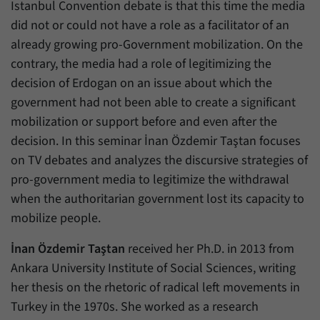
Daten über den aktuellen Aufenthalt von
Istanbul Convention debate is that this time the media
Zweck
Besuchern auf unserer Internetseite
did not or could not have a role as a facilitator of an
speichern.
already growing pro-Government mobilization. On the
contrary, the media had a role of legitimizing the
decision of Erdogan on an issue about which the
government had not been able to create a significant
mobilization or support before and even after the
decision. In this seminar İnan Özdemir Taştan focuses
on TV debates and analyzes the discursive strategies of
pro-government media to legitimize the withdrawal
when the authoritarian government lost its capacity to
mobilize people.
İnan Özdemir Taştan
received her Ph.D. in 2013 from
Ankara University Institute of Social Sciences, writing
her thesis on the rhetoric of radical left movements in
Turkey in the 1970s. She worked as a research