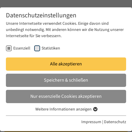
Zum Hauptinhalt springen
Datenschutzeinstellungen
Unsere Internetseite verwendet Cookies. Einige davon sind
unbedingt notwendig. Mit anderen können wir die Nutzung unserer
Zum Hauptinhalt springen
Internetseite für Sie verbessern.
EUME
Veranstaltungen
Kalender
Essenziell
Statistiken
Alle akzeptieren
EUME BERLINER SEMINAR
MI. 10 NOV. 2021
|
17:00–18:30
Speichern & schließen
Discursive Strategies of the Pro-
Nur essenzielle Cookies akzeptieren
Government Media in Justification
Weitere Informationen anzeigen
of Turkey’s Withdrawal from the
Essenziell
Istanbul Convention
Essenzielle Cookies werden für grundlegende Funktionen der
Impressum
|
Datenschutz
Webseite benötigt. Dadurch ist gewährleistet, dass die Webseite