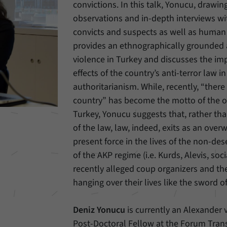
Einstellungen, falls der Webseiten-Betreiber dies
convictions. In this talk, Yonucu, drawi
Name
_pk_ref
eingestellt hat.
observations and in-depth interviews wit
Anbieter
Matomo
convicts and suspects as well as human 
provides an ethnographically grounded a
Laufzeit
6 Monate
violence in Turkey and discusses the i
effects of the country’s anti-terror law in
Mit diesem Cookie können wir speichern, von
welcher Internetseite oder Suchmaschine Besucher
authoritarianism. While, recently, “there 
Zweck
durch eine Verlinkung auf unsere Internetseite
country” has become the motto of the o
weitergeleitet wurden.
Turkey, Yonucu suggests that, rather th
of the law, law, indeed, exits as an ove
Name
_pk_ses
present force in the lives of the non-de
of the AKP regime (i.e. Kurds, Alevis, soc
Anbieter
Matomo
recently alleged coup organizers and the
hanging over their lives like the sword 
Laufzeit
30 Minuten
Mit diesem Cookie können wir für kurze Zeit Daten
Deniz Yonucu
is currently an Alexander
Zweck
über den aktuellen Aufenthalt von Besuchern auf
Post-Doctoral Fellow at the Forum Tran