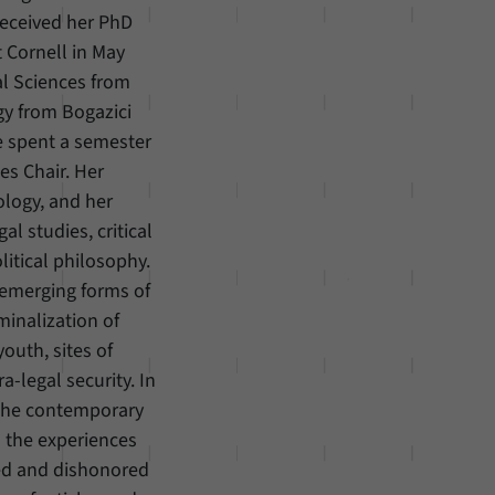
eceived her PhD
 Cornell in May
al Sciences from
gy from Bogazici
he spent a semester
es Chair. Her
ology, and her
al studies, critical
litical philosophy.
 emerging forms of
minalization of
outh, sites of
a-legal security. In
 the contemporary
n the experiences
zed and dishonored