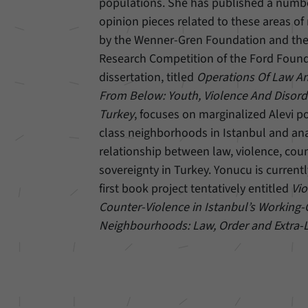
populations. She has published a number
opinion pieces related to these areas of
by the Wenner-Gren Foundation and the
Research Competition of the Ford Found
dissertation, titled
Operations Of Law An
From Below: Youth, Violence And Disord
Turkey
, focuses on marginalized Alevi 
class neighborhoods in Istanbul and an
relationship between law, violence, cou
sovereignty in Turkey. Yonucu is current
first book project tentatively entitled
Vi
Counter-Violence in Istanbul’s Working-C
Neighbourhoods: Law, Order and Extra-L