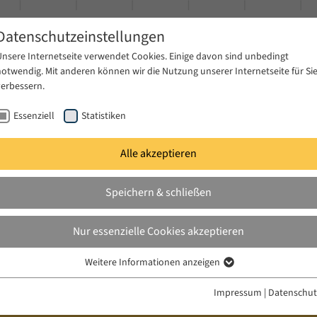
Datenschutzeinstellungen
Unsere Internetseite verwendet Cookies. Einige davon sind unbedingt
notwendig. Mit anderen können wir die Nutzung unserer Internetseite für Si
verbessern.
Essenziell
Statistiken
Alle akzeptieren
gen
Publikationen
Projekte
News & Presse
Speichern & schließen
Nur essenzielle Cookies akzeptieren
Weitere Informationen anzeigen
Essenziell
Essenzielle Cookies werden für grundlegende Funktionen der Webseite
Impressum
|
Datenschut
benötigt. Dadurch ist gewährleistet, dass die Webseite einwandfrei