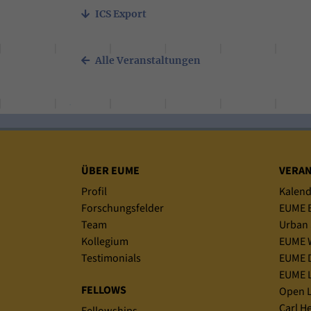
ICS Export
Alle Veranstaltungen
Sitemap
ÜBER EUME
VERA
Profil
Kalend
Forschungsfelder
EUME B
Team
Urban 
Kollegium
EUME 
Testimonials
EUME D
EUME L
FELLOWS
Open L
Carl H