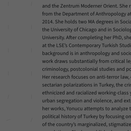
unserer Internetseite speichern.
and the Zentrum Moderner Orient. She r
from the Department of Anthropology at
2014. She holds two MA degrees in Soci
the University of Chicago and in Sociolo
University. After completing her PhD, s
at the LSE’s Contemporary Turkish Studi
background is in anthropology and soci
work draws substantially from critical leg
criminology, postcolonial studies and po
Her research focuses on anti-terror law,
sectarian polarizations in Turkey, the cri
ethnicized and racialized working-class y
urban segregation and violence, and extr
her works, Yonucu attempts to analyze
political history of Turkey by focusing o
of the country’s marginalized, stigmati