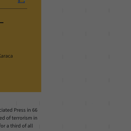
-
Karaca
iated Press in 66
ed of terrorism in
r a third of all