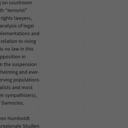
ng on courtroom
h “terrorist”
rights lawyers,
nalysis of legal
mplementations and
 relation to rising
is no law in this
pposition in
an the suspension
rwhelming and ever-
serving populations
ialists and most
ir sympathizers),
of Damocles.
 von Humboldt
sregionale Studien