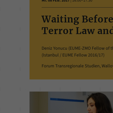
MI. 08 FEB. 2017
|
16:00–17:30
Waiting Before
Terror Law and
Deniz Yonucu (EUME-ZMO Fellow of th
(Istanbul / EUME Fellow 2016/17)
Forum Transregionale Studien, Wallots