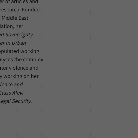
 of articles and
 research. Funded
 Middle East
ation, her
d Sovereignty
er In Urban
populated working
alyses the complex
nter violence and
ly working on her
olence and
lass Alevi
egal Security
.