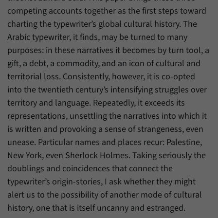
Zweck
generierte ID, für die historische Speicherung
competing accounts together as the first steps toward
Ihrer vorgenommen Einstellungen, falls der
Name
_pk_ref
charting the typewriter’s global cultural history. The
Webseiten-Betreiber dies eingestellt hat.
Arabic typewriter, it finds, may be turned to many
Anbieter
Matomo
purposes: in these narratives it becomes by turn tool, a
Laufzeit
6 Monate
gift, a debt, a commodity, and an icon of cultural and
territorial loss. Consistently, however, it is co-opted
Mit diesem Cookie können wir speichern, von
into the twentieth century’s intensifying struggles over
welcher Internetseite oder Suchmaschine
Zweck
territory and language. Repeatedly, it exceeds its
Besucher durch eine Verlinkung auf unsere
Internetseite weitergeleitet wurden.
representations, unsettling the narratives into which it
is written and provoking a sense of strangeness, even
unease. Particular names and places recur: Palestine,
Name
_pk_ses
New York, even Sherlock Holmes. Taking seriously the
Anbieter
Matomo
doublings and coincidences that connect the
typewriter’s origin-stories, I ask whether they might
Laufzeit
30 Minuten
alert us to the possibility of another mode of cultural
history, one that is itself uncanny and estranged.
Mit diesem Cookie können wir für kurze Zeit