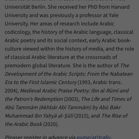
Universität Berlin. She received her PhD from Harvard
University and was previously a professor at Yale
University. Her areas of research include Arabic
codicology, the history of the Arabic language, classical
Arabic poetry and its social context, early Arabic book-
culture viewed within the history of media, and the role
of classical Arabic literature at the crossroads of
premodern global literature. She is the author of
The
Development of the Arabic Scripts: From the Nabatean
Era to the First Islamic Century
(1993, Arabic trans.
2004),
Medieval Arabic Praise Poetry: Ibn al-Rūmī and
the Patron’s Redemption
(2003),
The Life and Times of
Abū Tammām (Akhbār Abī Tammām) by Abū Bakr
Muhammad ibn Yaḥyā al-Ṣūlī
(2015), and
The Rise of
the Arabic Book
(2020).
Pleaser register in advance via
eume(at)trafo-