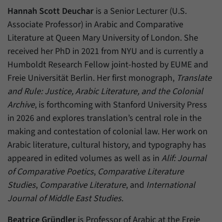
Daten über den aktuellen Aufenthalt von
Zweck
Hannah Scott Deuchar
is a Senior Lecturer (U.S.
Besuchern auf unserer Internetseite
speichern.
Associate Professor) in Arabic and Comparative
Literature at Queen Mary University of London. She
received her PhD in 2021 from NYU and is currently a
Humboldt Research Fellow joint-hosted by EUME and
Freie Universität Berlin. Her first monograph,
Translate
and Rule: Justice, Arabic Literature, and the Colonial
Archive
, is forthcoming with Stanford University Press
in 2026 and explores translation’s central role in the
making and contestation of colonial law. Her work on
Arabic literature, cultural history, and typography has
appeared in edited volumes as well as in
Alif: Journal
of Comparative Poetics
,
Comparative Literature
Studies
,
Comparative Literature
, and
International
Journal of Middle East Studies
.
Beatrice Gründler
is Professor of Arabic at the Freie