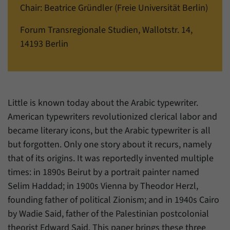
einwandfrei funktioniert.
Chair: Beatrice Gründler (Freie Universität Berlin)
Name
Cookie-Informationen anzeigen
cookie_optin
Forum Transregionale Studien, Wallotstr. 14,
14193 Berlin
Anbieter
Forum Transregionale Studien e.V.
Statistiken
Mit diesen Cookies können wir Statistiken über die Nutzung der
Laufzeit
1 Jahr
Inhalte unserer Internetseite erstellen. Die Statistiken verwalten
wir auf der Plattform Matomo. Sie stehen nur dem Forum
Dieses Cookie wird verwendet, um Ihre
Transregionale Studien e.V. zur Verfügung und werden nicht
Zweck
Cookie-Einstellungen für diese Website zu
Little is known today about the Arabic typewriter.
weitergegeben.
speichern.
American typewriters revolutionized clerical labor and
Name
Cookie-Informationen anzeigen
_pk_id
became literary icons, but the Arabic typewriter is all
but forgotten. Only one story about it recurs, namely
Name
SgCookieOptin.lastPreferences
Anbieter
Matomo
that of its origins. It was reportedly invented multiple
Anbieter
Forum Transregionale Studien e.V.
times: in 1890s Beirut by a portrait painter named
Laufzeit
13 Monate
Selim Haddad; in 1900s Vienna by Theodor Herzl,
Laufzeit
1 Jahr
Mit diesem Cookie können wir Informationen
founding father of political Zionism; and in 1940s Cairo
Zweck
über Benutzer unserer Internetseite
Dieser Wert speichert Ihre Consent-
by Wadie Said, father of the Palestinian postcolonial
speichern, zum Beispiel die Besucher-ID.
Einstellungen. Unter anderem eine zufällig
theorist Edward Said. This paper brings these three