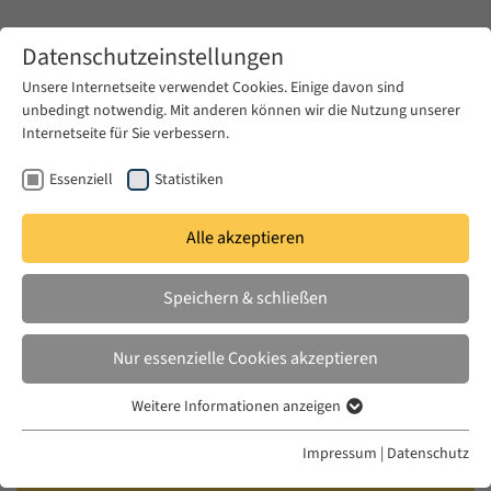
Zum Hauptinhalt springen
Datenschutzeinstellungen
Unsere Internetseite verwendet Cookies. Einige davon sind
unbedingt notwendig. Mit anderen können wir die Nutzung unserer
Zum Hauptinhalt springen
Internetseite für Sie verbessern.
EUME
Veranstaltungen
Kalender
Essenziell
Statistiken
Alle akzeptieren
EUME BERLINER SEMINAR
MI. 17 DEZ. 2025
|
17:00–18:30
Speichern & schließen
The Arabic Typewriter: Towards a
Nur essenzielle Cookies akzeptieren
Global History
Weitere Informationen anzeigen
Essenziell
Hannah Scott Deuchar (EUME Fellow of the
Essenzielle Cookies werden für grundlegende Funktionen der
Impressum
|
Datenschutz
Webseite benötigt. Dadurch ist gewährleistet, dass die Webseite
Alexander von Humboldt Foundation 2025-27),