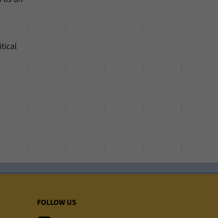
tical
FOLLOW US