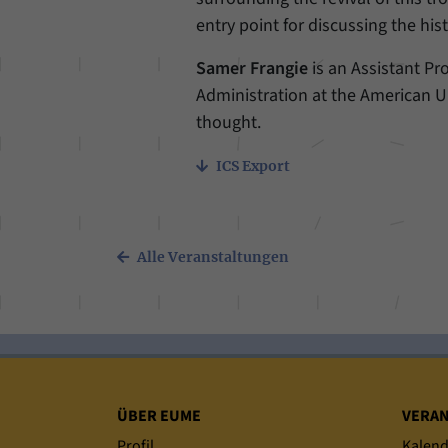
entry point for discussing the his
Samer Frangie
is an Assistant Pr
Administration at the American Uni
thought.
ICS Export
Alle Veranstaltungen
Sitemap
ÜBER EUME
VERA
Profil
Kalend