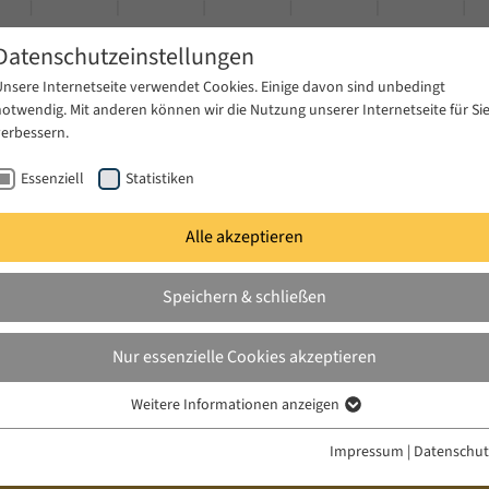
Datenschutzeinstellungen
Unsere Internetseite verwendet Cookies. Einige davon sind unbedingt
notwendig. Mit anderen können wir die Nutzung unserer Internetseite für Si
verbessern.
Essenziell
Statistiken
Alle akzeptieren
gen
Publikationen
Projekte
News & Presse
Speichern & schließen
Nur essenzielle Cookies akzeptieren
Weitere Informationen anzeigen
Essenziell
Essenzielle Cookies werden für grundlegende Funktionen der Webseite
Impressum
|
Datenschut
benötigt. Dadurch ist gewährleistet, dass die Webseite einwandfrei