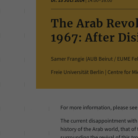
DI. 15 JULI 2014
|
14:00–16:00
The Arab Revol
1967: After Di
Samer Frangie (AUB Beirut / EUME Fell
Freie Universität Berlin | Centre for M
For more information, please see
The current disappointment with t
history of the Arab world, that of
surrounding the revival of this 