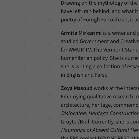
Drawing on the mythology of the 
have left Iran behind, and what i
poetry of Forugh Farrokhzad, it a
Armita Mirkarimi
is a writer and
studied Government and Creative
for WMUR-TV, The Vermont Standa
humanitarian policy. She is curren
she is writing a collection of ess
in English and Farsi.
Zoya Masoud
works at the inters
Employing qualitative research me
architecture, heritage, commemor
Dislocated. Heritage Constructio
Gruyter/Brill. Currently, she is c
Hauntings of Absent Cultural Her
the ERC project BEYONDREST at t