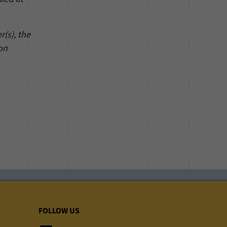
(s), the
 on
FOLLOW US