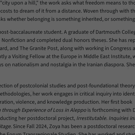
Einstellungen, falls der Webseiten-Betreiber dies
"city upon a hill," the work asks what freedom means to t
Name
_pk_ref
eingestellt hat.
t costs to dream of it from a distance. Woven through with t
Anbieter
Matomo
sks whether belonging is something inherited, or something 
Laufzeit
6 Monate
 post-baccalaureate student. A graduate of Dartmouth Colle
 Nonfiction and completed dual honors theses. She has re
Mit diesem Cookie können wir speichern, von
rd, and The Granite Post, along with working in Congress 
welcher Internetseite oder Suchmaschine Besucher
Zweck
tly a Visiting Fellow at the Europe in Middle East Institute,
durch eine Verlinkung auf unsere Internetseite
ays on nationalism and nostalgia in the Iranian diaspora. She
weitergeleitet wurden.
Name
_pk_ses
ection of postcolonial studies and post-foundational theory
thodologies, her work engages in critical inquiry into identi
Anbieter
Matomo
ation, violence, and knowledge production. Her first book
Laufzeit
30 Minuten
n through Experience of Loss in Aleppo
is forthcoming with 
onducting her postdoctoral project,
Irrestitutable. Inquiries in
Mit diesem Cookie können wir für kurze Zeit Daten
itage
. Since Fall 2024, Zoya has been a postdoctoral researc
Zweck
über den aktuellen Aufenthalt von Besuchern auf
he Forum Transregionale Studien. She has worked and stud