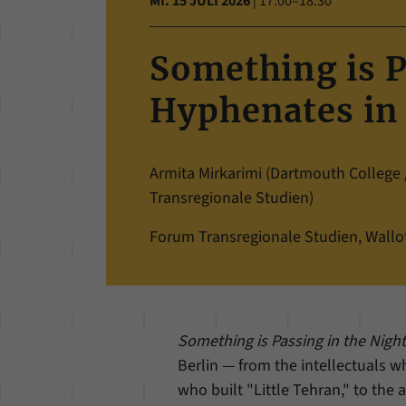
MI. 15 JULI 2026
|
17:00–18:30
Something is P
Hyphenates in
Armita Mirkarimi (Dartmouth College
Transregionale Studien)
Forum Transregionale Studien, Wallots
Something is Passing in the Nigh
Berlin — from the intellectuals w
who built "Little Tehran," to the 