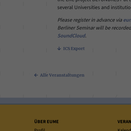
several Universities and institut
Please register in advance via
eum
Berliner Seminar will be recorded
SoundCloud
.
ICS Export
Alle Veranstaltungen
Sitemap
ÜBER EUME
VERA
Profil
Kalend