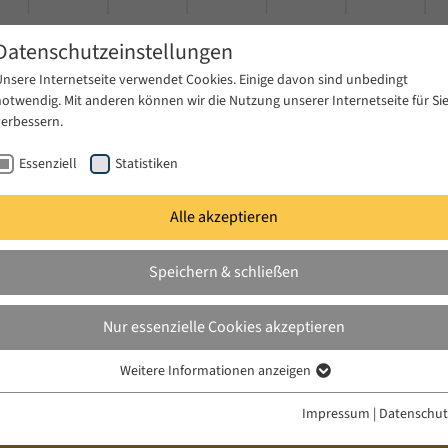
Datenschutzeinstellungen
Unsere Internetseite verwendet Cookies. Einige davon sind unbedingt
notwendig. Mit anderen können wir die Nutzung unserer Internetseite für Si
verbessern.
Essenziell
Statistiken
Alle akzeptieren
gen
Publikationen
Projekte
News & Presse
Speichern & schließen
Nur essenzielle Cookies akzeptieren
Weitere Informationen anzeigen
Essenziell
Essenzielle Cookies werden für grundlegende Funktionen der Webseite
Impressum
|
Datenschut
benötigt. Dadurch ist gewährleistet, dass die Webseite einwandfrei