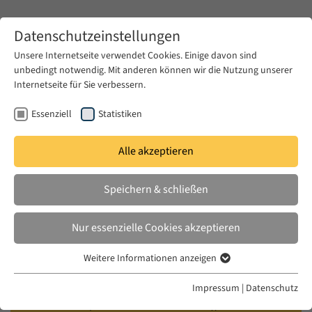
Zum Hauptinhalt springen
Datenschutzeinstellungen
Unsere Internetseite verwendet Cookies. Einige davon sind
unbedingt notwendig. Mit anderen können wir die Nutzung unserer
Zum Hauptinhalt springen
Internetseite für Sie verbessern.
EUME
Veranstaltungen
Kalender
Essenziell
Statistiken
Alle akzeptieren
EUME BERLINER SEMINAR
MI. 01 JULI 2026
|
17:00–18:30
Speichern & schließen
Narratives of Female Criminality in
Nur essenzielle Cookies akzeptieren
Turkish Literature and the Press: A
Weitere Informationen anzeigen
Comparative Analysis (1870-1935)
Essenziell
Essenzielle Cookies werden für grundlegende Funktionen der
Impressum
|
Datenschutz
Webseite benötigt. Dadurch ist gewährleistet, dass die Webseite
Gizem Sivri (Freie Universität Berlin), Chair: