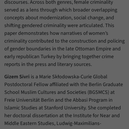
Daten über den aktuellen Aufenthalt von
discourses. Across both genres, female criminality
Zweck
Besuchern auf unserer Internetseite
served as a lens through which broader overlapping
speichern.
concepts about modernization, social change, and
shifting gendered criminality were articulated. This
paper demonstrates how narratives of women’s
criminality contributed to the construction and policing
of gender boundaries in the late Ottoman Empire and
early republican Turkey by bringing together crime
reports in the press and literary sources.
Gizem Sivri
is a Marie Skłodowska-Curie Global
Postdoctoral Fellow affiliated with the Berlin Graduate
School Muslim Cultures and Societies (BGSMCS) at
Freie Universität Berlin and the Abbasi Program in
Islamic Studies at Stanford University. She completed
her doctoral dissertation at the Institute for Near and
Middle Eastern Studies, Ludwig-Maximilians-