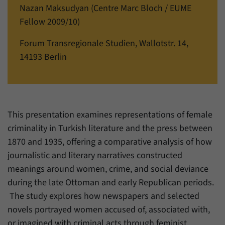
einwandfrei funktioniert.
Nazan Maksudyan (Centre Marc Bloch / EUME
Fellow 2009/10)
Name
Cookie-Informationen anzeigen
cookie_optin
Forum Transregionale Studien, Wallotstr. 14,
Anbieter
Forum Transregionale Studien e.V.
Statistiken
14193 Berlin
Mit diesen Cookies können wir Statistiken über die Nutzung der
Laufzeit
1 Jahr
Inhalte unserer Internetseite erstellen. Die Statistiken verwalten
wir auf der Plattform Matomo. Sie stehen nur dem Forum
Dieses Cookie wird verwendet, um Ihre
Transregionale Studien e.V. zur Verfügung und werden nicht
Zweck
Cookie-Einstellungen für diese Website zu
weitergegeben.
speichern.
This presentation examines representations of female
Name
Cookie-Informationen anzeigen
_pk_id
criminality in Turkish literature and the press between
1870 and 1935, offering a comparative analysis of how
Name
SgCookieOptin.lastPreferences
Anbieter
Matomo
journalistic and literary narratives constructed
Anbieter
Forum Transregionale Studien e.V.
meanings around women, crime, and social deviance
Laufzeit
13 Monate
during the late Ottoman and early Republican periods.
Laufzeit
1 Jahr
Mit diesem Cookie können wir Informationen
The study explores how newspapers and selected
Zweck
über Benutzer unserer Internetseite
Dieser Wert speichert Ihre Consent-
novels portrayed women accused of, associated with,
speichern, zum Beispiel die Besucher-ID.
Einstellungen. Unter anderem eine zufällig
or imagined with criminal acts through feminist