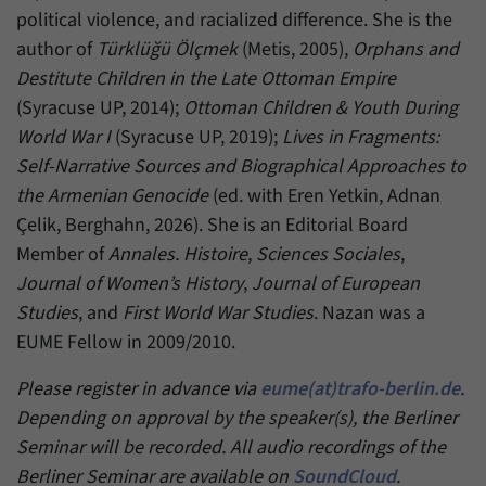
political violence, and racialized difference. She is the
author of
Türklüğü Ölçmek
(Metis, 2005),
Orphans and
Destitute Children in the Late Ottoman Empire
(Syracuse UP, 2014);
Ottoman Children & Youth During
World War I
(Syracuse UP, 2019);
Lives in Fragments:
Self-Narrative Sources and Biographical Approaches to
the Armenian Genocide
(ed. with Eren Yetkin, Adnan
Çelik, Berghahn, 2026). She is an Editorial Board
Member of
Annales. Histoire
,
Sciences Sociales
,
Journal of Women’s History
,
Journal of European
Studies
, and
First World War Studies
. Nazan was a
EUME Fellow in 2009/2010.
Please register in advance via
eume(at)trafo-berlin.de
.
Depending on approval by the speaker(s), the Berliner
Seminar will be recorded. All audio recordings of the
Berliner Seminar are available on
SoundCloud
.