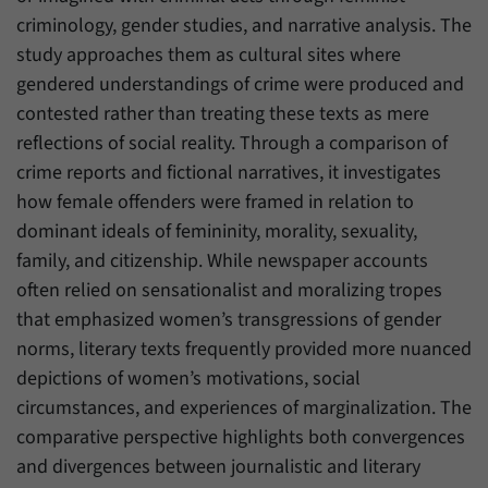
Zweck
generierte ID, für die historische Speicherung
criminology, gender studies, and narrative analysis. The
Ihrer vorgenommen Einstellungen, falls der
Name
_pk_ref
study approaches them as cultural sites where
Webseiten-Betreiber dies eingestellt hat.
gendered understandings of crime were produced and
Anbieter
Matomo
contested rather than treating these texts as mere
Laufzeit
6 Monate
reflections of social reality. Through a comparison of
crime reports and fictional narratives, it investigates
Mit diesem Cookie können wir speichern, von
how female offenders were framed in relation to
welcher Internetseite oder Suchmaschine
Zweck
dominant ideals of femininity, morality, sexuality,
Besucher durch eine Verlinkung auf unsere
Internetseite weitergeleitet wurden.
family, and citizenship. While newspaper accounts
often relied on sensationalist and moralizing tropes
that emphasized women’s transgressions of gender
Name
_pk_ses
norms, literary texts frequently provided more nuanced
Anbieter
Matomo
depictions of women’s motivations, social
circumstances, and experiences of marginalization. The
Laufzeit
30 Minuten
comparative perspective highlights both convergences
Mit diesem Cookie können wir für kurze Zeit
and divergences between journalistic and literary