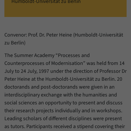
einwandfrei funktioniert.
Humboldt-Universität zu Berlin
Name
Cookie-Informationen anzeigen
cookie_optin
Anbieter
Forum Transregionale Studien e.V.
Statistiken
Convenor: Prof. Dr. Peter Heine (Humboldt-Universität
Mit diesen Cookies können wir Statistiken über die Nutzung der
Laufzeit
1 Jahr
Inhalte unserer Internetseite erstellen. Die Statistiken verwalten
zu Berlin)
wir auf der Plattform Matomo. Sie stehen nur dem Forum
Dieses Cookie wird verwendet, um Ihre
Transregionale Studien e.V. zur Verfügung und werden nicht
The Summer Academy “Processes and
Zweck
Cookie-Einstellungen für diese Website zu
weitergegeben.
Counterprocesses of Modernisation” was held from 14
speichern.
July to 24 July, 1997 under the direction of Professor Dr
Name
Cookie-Informationen anzeigen
_pk_id
Peter Heine at the Humboldt-Universität zu Berlin. 20
Name
SgCookieOptin.lastPreferences
Anbieter
Matomo
doctorands and post-doctorands were given in an
interdisciplinary exchange with the humanities and
Anbieter
Forum Transregionale Studien e.V.
Laufzeit
13 Monate
social sciences an opportunity to present and discuss
Laufzeit
1 Jahr
their research projects individually and in workshops.
Mit diesem Cookie können wir Informationen
Zweck
über Benutzer unserer Internetseite
Leading scholars of different disciplines were present
Dieser Wert speichert Ihre Consent-
speichern, zum Beispiel die Besucher-ID.
as tutors. Participants received a stipend covering their
Einstellungen. Unter anderem eine zufällig