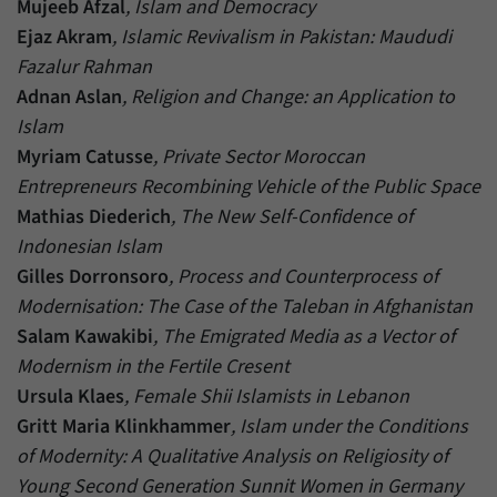
Mujeeb Afzal
, Islam and Democracy
Ejaz Akram
, Islamic Revivalism in Pakistan: Maududi
Fazalur Rahman
Adnan Aslan
, Religion and Change: an Application to
Islam
Myriam Catusse
, Private Sector Moroccan
Entrepreneurs Recombining Vehicle of the Public Space
Mathias Diederich
, The New Self-Confidence of
Indonesian Islam
Gilles Dorronsoro
, Process and Counterprocess of
Modernisation: The Case of the Taleban in Afghanistan
Salam Kawakibi
, The Emigrated Media as a Vector of
Modernism in the Fertile Cresent
Ursula Klaes
, Female Shii Islamists in Lebanon
Gritt Maria Klinkhammer
, Islam under the Conditions
of Modernity: A Qualitative Analysis on Religiosity of
Young Second Generation Sunnit Women in Germany