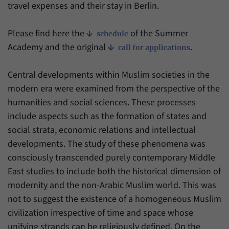
Zweck
generierte ID, für die historische Speicherung
travel expenses and their stay in Berlin.
Ihrer vorgenommen Einstellungen, falls der
Name
_pk_ref
Webseiten-Betreiber dies eingestellt hat.
Please find here the
of the Summer
schedule
Anbieter
Matomo
Academy and the original
.
call for applications
Laufzeit
6 Monate
Central developments within Muslim societies in the
Mit diesem Cookie können wir speichern, von
modern era were examined from the perspective of the
welcher Internetseite oder Suchmaschine
humanities and social sciences. These processes
Zweck
Besucher durch eine Verlinkung auf unsere
include aspects such as the formation of states and
Internetseite weitergeleitet wurden.
social strata, economic relations and intellectual
developments. The study of these phenomena was
Name
_pk_ses
consciously transcended purely contemporary Middle
East studies to include both the historical dimension of
Anbieter
Matomo
modernity and the non-Arabic Muslim world. This was
Laufzeit
30 Minuten
not to suggest the existence of a homogeneous Muslim
civilization irrespective of time and space whose
Mit diesem Cookie können wir für kurze Zeit
unifying strands can be religiously defined. On the