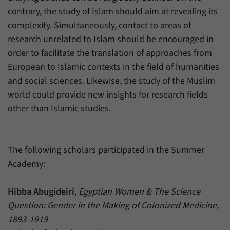
Daten über den aktuellen Aufenthalt von
Zweck
contrary, the study of Islam should aim at revealing its
Besuchern auf unserer Internetseite
speichern.
complexity. Simultaneously, contact to areas of
research unrelated to Islam should be encouraged in
order to facilitate the translation of approaches from
European to Islamic contexts in the field of humanities
and social sciences. Likewise, the study of the Muslim
world could provide new insights for research fields
other than Islamic studies.
The following scholars participated in the Summer
Academy:
Hibba Abugideiri
,
Egyptian Women & The Science
Question: Gender in the Making of Colonized Medicine,
1893-1919