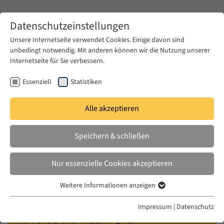
Zum Hauptinhalt springen
Datenschutzeinstellungen
Unsere Internetseite verwendet Cookies. Einige davon sind
unbedingt notwendig. Mit anderen können wir die Nutzung unserer
Zum Hauptinhalt springen
Internetseite für Sie verbessern.
EUME
Veranstaltungen
Kalender
Essenziell
Statistiken
Alle akzeptieren
EUME SUMMER ACADEMY
MO. 14 JULI 1997 – DO. 24 JULI 1997
Speichern & schließen
Processes and Counterprocesses of
Nur essenzielle Cookies akzeptieren
Modernisation
Weitere Informationen anzeigen
Essenziell
AKMI Summer Academy
Essenzielle Cookies werden für grundlegende Funktionen der
Impressum
|
Datenschutz
Webseite benötigt. Dadurch ist gewährleistet, dass die Webseite