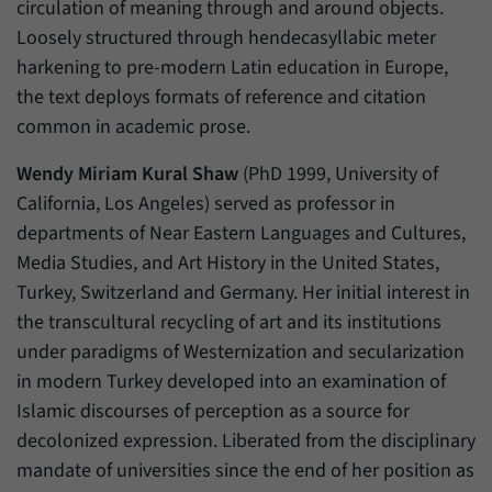
Daten über den aktuellen Aufenthalt von
circulation of meaning through and around objects.
Zweck
Besuchern auf unserer Internetseite
Loosely structured through hendecasyllabic meter
speichern.
harkening to pre-modern Latin education in Europe,
the text deploys formats of reference and citation
common in academic prose.
Wendy Miriam Kural Shaw
(PhD 1999, University of
California, Los Angeles) served as professor in
departments of Near Eastern Languages and Cultures,
Media Studies, and Art History in the United States,
Turkey, Switzerland and Germany. Her initial interest in
the transcultural recycling of art and its institutions
under paradigms of Westernization and secularization
in modern Turkey developed into an examination of
Islamic discourses of perception as a source for
decolonized expression. Liberated from the disciplinary
mandate of universities since the end of her position as