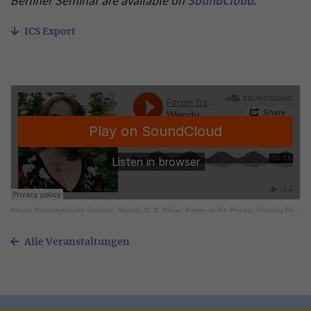
Berliner Seminar are available on
SoundCloud
.
ICS Export
Forum Transregionale Studien
·
Wendy M. K. Shaw: Power to the Poetry: Floating Feathers of How to Exhibit Islamically
Alle Veranstaltungen