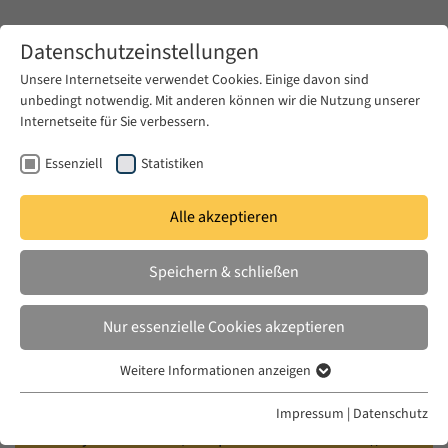
Zum Hauptinhalt springen
Datenschutzeinstellungen
Unsere Internetseite verwendet Cookies. Einige davon sind
unbedingt notwendig. Mit anderen können wir die Nutzung unserer
Zum Hauptinhalt springen
Internetseite für Sie verbessern.
EUME
Veranstaltungen
Kalender
Essenziell
Statistiken
Alle akzeptieren
EUME BERLINER SEMINAR
MI. 29 OKT. 2025
|
17:00–18:30
Speichern & schließen
Power to the Poetry: Floating
Nur essenzielle Cookies akzeptieren
Feathers of How to Exhibit
Weitere Informationen anzeigen
Islamically
Essenziell
Essenzielle Cookies werden für grundlegende Funktionen der
Impressum
|
Datenschutz
Webseite benötigt. Dadurch ist gewährleistet, dass die Webseite
Wendy M. K. Shaw (Independent Researcher),