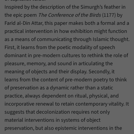
Zweck
generierte ID, für die historische Speicherung
Inspired by the description of the Simurgh’s feather in
Ihrer vorgenommen Einstellungen, falls der
Name
_pk_ref
the epic poem
The Conference of the Birds
(1177) by
Webseiten-Betreiber dies eingestellt hat.
Farid al-Din Attar, this paper makes both a formal and a
Anbieter
Matomo
practical intervention in how exhibition might function
Laufzeit
6 Monate
as a means of communicating through Islamic thought.
First, it learns from the poetic modality of speech
Mit diesem Cookie können wir speichern, von
dominant in pre-modern cultures to rethink the role of
welcher Internetseite oder Suchmaschine
Zweck
pleasure, memory, and sound in articulating the
Besucher durch eine Verlinkung auf unsere
Internetseite weitergeleitet wurden.
meaning of objects and their display. Secondly, it
learns from the content of pre-modern poetry to think
of preservation as a dynamic rather than a static
Name
_pk_ses
practice, always dependent on ritual, physical, and
Anbieter
Matomo
incorporative renewal to retain contemporary vitality. It
suggests that decolonization requires not only
Laufzeit
30 Minuten
material interventions in systems of object
Mit diesem Cookie können wir für kurze Zeit
preservation, but also epistemic interventions in the