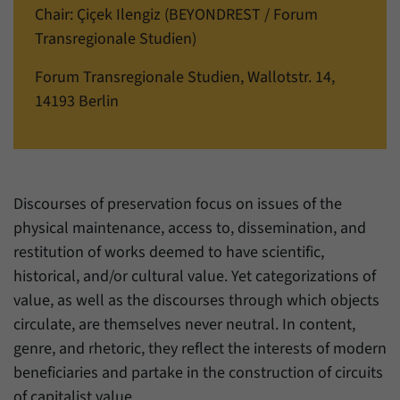
einwandfrei funktioniert.
Chair: Çiçek Ilengiz (BEYONDREST / Forum
Transregionale Studien)
Name
Cookie-Informationen anzeigen
cookie_optin
Forum Transregionale Studien, Wallotstr. 14,
Anbieter
Forum Transregionale Studien e.V.
Statistiken
14193 Berlin
Mit diesen Cookies können wir Statistiken über die Nutzung der
Laufzeit
1 Jahr
Inhalte unserer Internetseite erstellen. Die Statistiken verwalten
wir auf der Plattform Matomo. Sie stehen nur dem Forum
Dieses Cookie wird verwendet, um Ihre
Transregionale Studien e.V. zur Verfügung und werden nicht
Zweck
Cookie-Einstellungen für diese Website zu
weitergegeben.
speichern.
Discourses of preservation focus on issues of the
Name
Cookie-Informationen anzeigen
_pk_id
physical maintenance, access to, dissemination, and
restitution of works deemed to have scientific,
Name
SgCookieOptin.lastPreferences
Anbieter
Matomo
historical, and/or cultural value. Yet categorizations of
Anbieter
Forum Transregionale Studien e.V.
value, as well as the discourses through which objects
Laufzeit
13 Monate
circulate, are themselves never neutral. In content,
Laufzeit
1 Jahr
Mit diesem Cookie können wir Informationen
genre, and rhetoric, they reflect the interests of modern
Zweck
über Benutzer unserer Internetseite
Dieser Wert speichert Ihre Consent-
beneficiaries and partake in the construction of circuits
speichern, zum Beispiel die Besucher-ID.
Einstellungen. Unter anderem eine zufällig
of capitalist value.