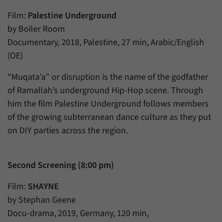
Zweck
generierte ID, für die historische Speicherung
Ihrer vorgenommen Einstellungen, falls der
Film:
Palestine Underground
Name
_pk_ref
Webseiten-Betreiber dies eingestellt hat.
by Boiler Room
Anbieter
Matomo
Documentary, 2018, Palestine, 27 min, Arabic/English
(OE)
Laufzeit
6 Monate
“Muqata’a” or disruption is the name of the godfather
Mit diesem Cookie können wir speichern, von
of Ramallah’s underground Hip-Hop scene. Through
welcher Internetseite oder Suchmaschine
Zweck
him the film Palestine Underground follows members
Besucher durch eine Verlinkung auf unsere
Internetseite weitergeleitet wurden.
of the growing subterranean dance culture as they put
on DIY parties across the region.
Name
_pk_ses
Second Screening (8:00 pm)
Anbieter
Matomo
Film:
SHAYNE
Laufzeit
30 Minuten
by Stephan Geene
Mit diesem Cookie können wir für kurze Zeit
Docu-drama, 2019, Germany, 120 min,