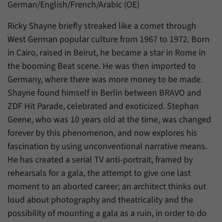
Daten über den aktuellen Aufenthalt von
German/English/French/Arabic (OE)
Zweck
Besuchern auf unserer Internetseite
speichern.
Ricky Shayne briefly streaked like a comet through
West German popular culture from 1967 to 1972. Born
in Cairo, raised in Beirut, he became a star in Rome in
the booming Beat scene. He was then imported to
Germany, where there was more money to be made.
Shayne found himself in Berlin between BRAVO and
ZDF Hit Parade, celebrated and exoticized. Stephan
Geene, who was 10 years old at the time, was changed
forever by this phenomenon, and now explores his
fascination by using unconventional narrative means.
He has created a serial TV anti-portrait, framed by
rehearsals for a gala, the attempt to give one last
moment to an aborted career; an architect thinks out
loud about photography and theatricality and the
possibility of mounting a gala as a ruin, in order to do