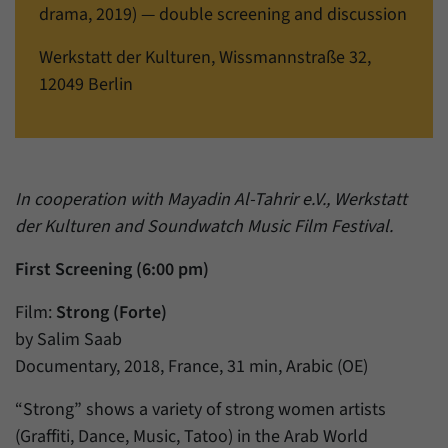
einwandfrei funktioniert.
drama, 2019) — double screening and discussion
Name
Cookie-Informationen anzeigen
cookie_optin
Werkstatt der Kulturen, Wissmannstraße 32,
12049 Berlin
Anbieter
Forum Transregionale Studien e.V.
Statistiken
Mit diesen Cookies können wir Statistiken über die Nutzung der
Laufzeit
1 Jahr
Inhalte unserer Internetseite erstellen. Die Statistiken verwalten
wir auf der Plattform Matomo. Sie stehen nur dem Forum
Dieses Cookie wird verwendet, um Ihre
Transregionale Studien e.V. zur Verfügung und werden nicht
Zweck
Cookie-Einstellungen für diese Website zu
In cooperation with Mayadin Al-Tahrir e.V., Werkstatt
weitergegeben.
speichern.
der Kulturen and Soundwatch Music Film Festival.
Name
Cookie-Informationen anzeigen
_pk_id
First Screening (6:00 pm)
Name
SgCookieOptin.lastPreferences
Anbieter
Matomo
Film:
Strong (Forte)
Anbieter
Forum Transregionale Studien e.V.
Laufzeit
13 Monate
by Salim Saab
Documentary, 2018, France, 31 min, Arabic (OE)
Laufzeit
1 Jahr
Mit diesem Cookie können wir Informationen
Zweck
über Benutzer unserer Internetseite
“Strong” shows a variety of strong women artists
Dieser Wert speichert Ihre Consent-
speichern, zum Beispiel die Besucher-ID.
Einstellungen. Unter anderem eine zufällig
(Graffiti, Dance, Music, Tatoo) in the Arab World