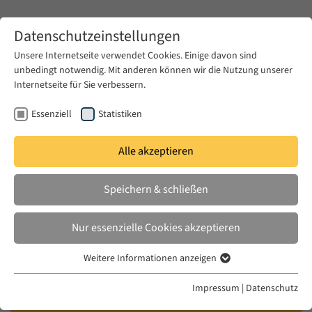
Zum Hauptinhalt springen
Datenschutzeinstellungen
Unsere Internetseite verwendet Cookies. Einige davon sind
unbedingt notwendig. Mit anderen können wir die Nutzung unserer
Zum Hauptinhalt springen
Internetseite für Sie verbessern.
EUME
Veranstaltungen
Kalender
Essenziell
Statistiken
Alle akzeptieren
EUME DISCUSSION
DO. 21 NOV. 2019
|
18:00–23:00
Speichern & schließen
Musical Disruptions
Nur essenzielle Cookies akzeptieren
Weitere Informationen anzeigen
STRONG by Salim Saab & PALESTINE
Essenziell
UNDERGROUND by Boiler Room (documentaries,
Essenzielle Cookies werden für grundlegende Funktionen der
Impressum
|
Datenschutz
Webseite benötigt. Dadurch ist gewährleistet, dass die Webseite
2018) and SHAYNE by Stephan Geene (docu