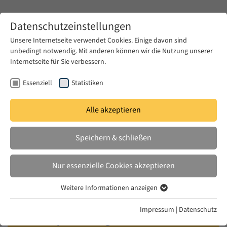
Zum Hauptinhalt springen
Datenschutzeinstellungen
Unsere Internetseite verwendet Cookies. Einige davon sind
unbedingt notwendig. Mit anderen können wir die Nutzung unserer
Zum Hauptinhalt springen
Internetseite für Sie verbessern.
EUME
Veranstaltungen
Kalender
Essenziell
Statistiken
Alle akzeptieren
URBAN STUDIES SEMINAR
MO. 14 MAI 2018
|
17:00–19:00
Speichern & schließen
Memory and the City: Musealizing
Nur essenzielle Cookies akzeptieren
Difficult Pasts in Istanbul,
Weitere Informationen anzeigen
Çanakkale and Kars / Exhibitions
Essenziell
as Conflict Zones: Memory,
Essenzielle Cookies werden für grundlegende Funktionen der
Impressum
|
Datenschutz
Webseite benötigt. Dadurch ist gewährleistet, dass die Webseite
Identity Building and Genocide in