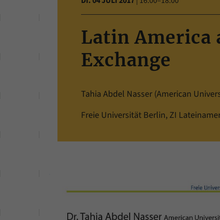
DI. 04 JULI 2017
|
16:00–18:00
Latin America 
Exchange
Tahia Abdel Nasser (American Universi
Freie Universität Berlin, ZI Lateiname