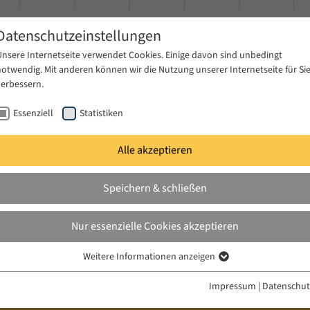
Datenschutzeinstellungen
Unsere Internetseite verwendet Cookies. Einige davon sind unbedingt
notwendig. Mit anderen können wir die Nutzung unserer Internetseite für Si
verbessern.
Essenziell
Statistiken
Alle akzeptieren
gen
Publikationen
Projekte
News & Presse
Speichern & schließen
Nur essenzielle Cookies akzeptieren
Weitere Informationen anzeigen
Essenziell
Essenzielle Cookies werden für grundlegende Funktionen der Webseite
Impressum
|
Datenschut
benötigt. Dadurch ist gewährleistet, dass die Webseite einwandfrei