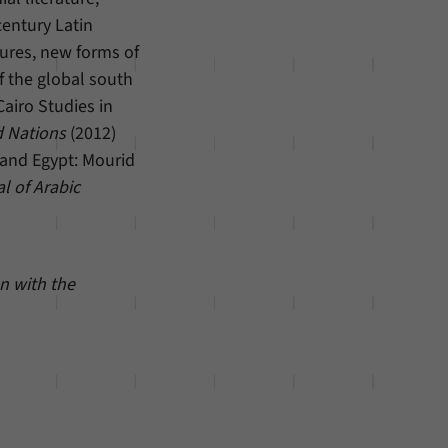
century Latin
tures, new forms of
f the global south
Cairo Studies in
d Nations
(2012)
 and Egypt: Mourid
l of Arabic
n with the