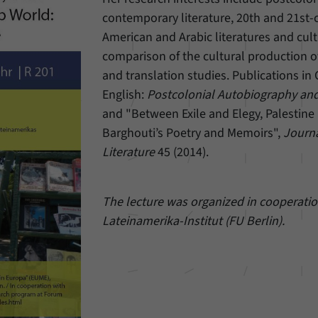
Einstellungen, falls der Webseiten-Betreiber dies
Name
_pk_ref
contemporary literature, 20th and 21st-
eingestellt hat.
American and Arabic literatures and cul
Anbieter
Matomo
comparison of the cultural production o
Laufzeit
6 Monate
and translation studies. Publications in 
English:
Postcolonial Autobiography an
Mit diesem Cookie können wir speichern, von
and "Between Exile and Elegy, Palestine
welcher Internetseite oder Suchmaschine Besucher
Zweck
Barghouti’s Poetry and Memoirs",
Journa
durch eine Verlinkung auf unsere Internetseite
weitergeleitet wurden.
Literature
45 (2014).
Name
_pk_ses
The lecture was organized in cooperatio
Lateinamerika-Institut (FU Berlin).
Anbieter
Matomo
Laufzeit
30 Minuten
Mit diesem Cookie können wir für kurze Zeit Daten
Zweck
über den aktuellen Aufenthalt von Besuchern auf