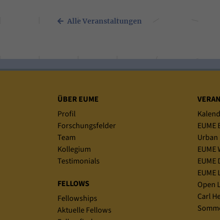
Alle Veranstaltungen
Sitemap
ÜBER EUME
VERA
Profil
Kalend
Forschungsfelder
EUME B
Team
Urban 
Kollegium
EUME 
Testimonials
EUME D
EUME L
FELLOWS
Open L
Carl H
Fellowships
Somme
Aktuelle Fellows