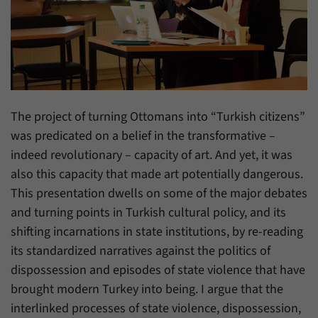
Zweck
generierte ID, für die historische Speicherung
Ihrer vorgenommen Einstellungen, falls der
Name
_pk_ref
Webseiten-Betreiber dies eingestellt hat.
Anbieter
Matomo
Laufzeit
6 Monate
The project of turning Ottomans into “Turkish citizens”
Mit diesem Cookie können wir speichern, von
was predicated on a belief in the transformative –
welcher Internetseite oder Suchmaschine
Zweck
Besucher durch eine Verlinkung auf unsere
indeed revolutionary – capacity of art. And yet, it was
Internetseite weitergeleitet wurden.
also this capacity that made art potentially dangerous.
This presentation dwells on some of the major debates
and turning points in Turkish cultural policy, and its
Name
_pk_ses
shifting incarnations in state institutions, by re-reading
Anbieter
Matomo
its standardized narratives against the politics of
dispossession and episodes of state violence that have
Laufzeit
30 Minuten
brought modern Turkey into being. I argue that the
Mit diesem Cookie können wir für kurze Zeit
interlinked processes of state violence, dispossession,