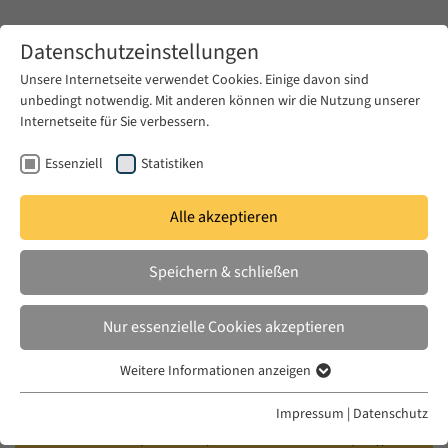
Zum Hauptinhalt springen
Datenschutzeinstellungen
Unsere Internetseite verwendet Cookies. Einige davon sind
unbedingt notwendig. Mit anderen können wir die Nutzung unserer
Zum Hauptinhalt springen
Internetseite für Sie verbessern.
EUME
Veranstaltungen
Kalender
Essenziell
Statistiken
Alle akzeptieren
EUME BERLINER SEMINAR
MI. 10 MAI 2017
|
18:00–19:30
Speichern & schließen
Governing Culture, Producing
Nur essenzielle Cookies akzeptieren
Citizens? Dispossession, Erasure,
Weitere Informationen anzeigen
and Art in Turkey
Essenziell
Essenzielle Cookies werden für grundlegende Funktionen der
Impressum
|
Datenschutz
Webseite benötigt. Dadurch ist gewährleistet, dass die Webseite
Banu Karaca (Istanbul, EUME Fellow 2016/17),