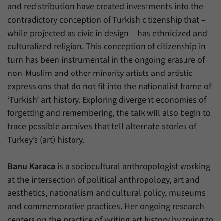
Daten über den aktuellen Aufenthalt von
and redistribution have created investments into the
Zweck
Besuchern auf unserer Internetseite
contradictory conception of Turkish citizenship that –
speichern.
while projected as civic in design – has ethnicized and
culturalized religion. This conception of citizenship in
turn has been instrumental in the ongoing erasure of
non-Muslim and other minority artists and artistic
expressions that do not fit into the nationalist frame of
‘Turkish’ art history. Exploring divergent economies of
forgetting and remembering, the talk will also begin to
trace possible archives that tell alternate stories of
Turkey’s (art) history.
Banu Karaca
is a sociocultural anthropologist working
at the intersection of political anthropology, art and
aesthetics, nationalism and cultural policy, museums
and commemorative practices. Her ongoing research
centers on the practice of writing art history by trying to