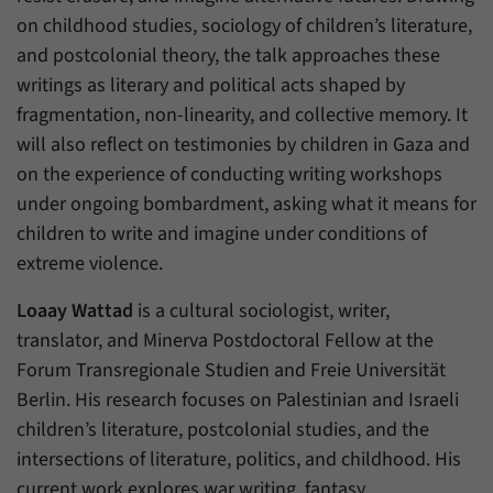
Zweck
generierte ID, für die historische Speicherung
on childhood studies, sociology of children’s literature,
Ihrer vorgenommen Einstellungen, falls der
Name
_pk_ref
and postcolonial theory, the talk approaches these
Webseiten-Betreiber dies eingestellt hat.
writings as literary and political acts shaped by
Anbieter
Matomo
fragmentation, non-linearity, and collective memory. It
Laufzeit
6 Monate
will also reflect on testimonies by children in Gaza and
on the experience of conducting writing workshops
Mit diesem Cookie können wir speichern, von
under ongoing bombardment, asking what it means for
welcher Internetseite oder Suchmaschine
Zweck
children to write and imagine under conditions of
Besucher durch eine Verlinkung auf unsere
Internetseite weitergeleitet wurden.
extreme violence.
Loaay Wattad
is a cultural sociologist, writer,
Name
_pk_ses
translator, and Minerva Postdoctoral Fellow at the
Forum Transregionale Studien and Freie Universität
Anbieter
Matomo
Berlin. His research focuses on Palestinian and Israeli
Laufzeit
30 Minuten
children’s literature, postcolonial studies, and the
intersections of literature, politics, and childhood. His
Mit diesem Cookie können wir für kurze Zeit
current work explores war writing, fantasy,