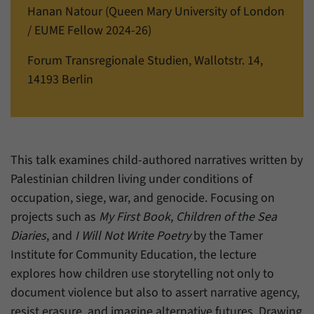
einwandfrei funktioniert.
Hanan Natour (Queen Mary University of London
/ EUME Fellow 2024-26)
Name
Cookie-Informationen anzeigen
cookie_optin
Forum Transregionale Studien, Wallotstr. 14,
Anbieter
Forum Transregionale Studien e.V.
Statistiken
14193 Berlin
Mit diesen Cookies können wir Statistiken über die Nutzung der
Laufzeit
1 Jahr
Inhalte unserer Internetseite erstellen. Die Statistiken verwalten
wir auf der Plattform Matomo. Sie stehen nur dem Forum
Dieses Cookie wird verwendet, um Ihre
Transregionale Studien e.V. zur Verfügung und werden nicht
Zweck
Cookie-Einstellungen für diese Website zu
weitergegeben.
speichern.
This talk examines child-authored narratives written by
Name
Cookie-Informationen anzeigen
_pk_id
Palestinian children living under conditions of
occupation, siege, war, and genocide. Focusing on
Name
SgCookieOptin.lastPreferences
Anbieter
Matomo
projects such as
My First Book
,
Children of the Sea
Anbieter
Forum Transregionale Studien e.V.
Diaries
, and
I Will Not Write Poetry
by the Tamer
Laufzeit
13 Monate
Institute for Community Education, the lecture
Laufzeit
1 Jahr
Mit diesem Cookie können wir Informationen
explores how children use storytelling not only to
Zweck
über Benutzer unserer Internetseite
Dieser Wert speichert Ihre Consent-
document violence but also to assert narrative agency,
speichern, zum Beispiel die Besucher-ID.
Einstellungen. Unter anderem eine zufällig
resist erasure, and imagine alternative futures. Drawing