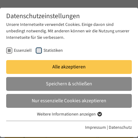
Zum Hauptinhalt springen
Datenschutzeinstellungen
Unsere Internetseite verwendet Cookies. Einige davon sind
unbedingt notwendig. Mit anderen können wir die Nutzung unserer
Zum Hauptinhalt springen
Internetseite für Sie verbessern.
EUME
Veranstaltungen
Kalender
Essenziell
Statistiken
Alle akzeptieren
EUME BERLINER SEMINAR
MI. 10 JUNI 2026
|
17:00–18:30
Speichern & schließen
Gaza’s Children Write Back: Child-
Nur essenzielle Cookies akzeptieren
Authored Writing, War, and
Weitere Informationen anzeigen
Political Agency
Essenziell
Essenzielle Cookies werden für grundlegende Funktionen der
Impressum
|
Datenschutz
Webseite benötigt. Dadurch ist gewährleistet, dass die Webseite
Loaay Wattad (EUME Fellow 2023-26), Chair: