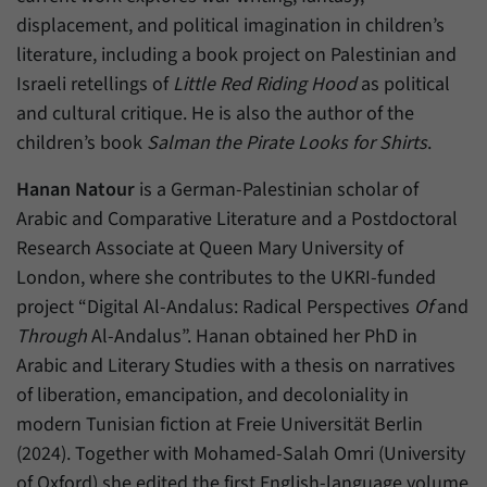
Daten über den aktuellen Aufenthalt von
Zweck
displacement, and political imagination in children’s
Besuchern auf unserer Internetseite
speichern.
literature, including a book project on Palestinian and
Israeli retellings of
Little Red Riding Hood
as political
and cultural critique. He is also the author of the
children’s book
Salman the Pirate Looks for Shirts
.
Hanan Natour
is a German-Palestinian scholar of
Arabic and Comparative Literature and a Postdoctoral
Research Associate at Queen Mary University of
London, where she contributes to the UKRI-funded
project “Digital Al-Andalus: Radical Perspectives
Of
and
Through
Al-Andalus”. Hanan obtained her PhD in
Arabic and Literary Studies with a thesis on narratives
of liberation, emancipation, and decoloniality in
modern Tunisian fiction at Freie Universität Berlin
(2024). Together with Mohamed-Salah Omri (University
of Oxford) she edited the first English-language volume