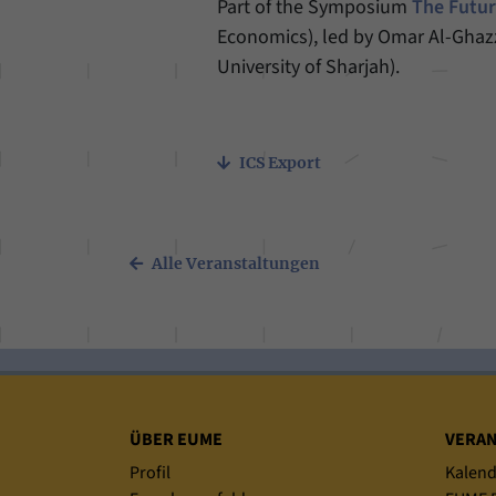
Part of the Symposium
The Futur
Economics), led by Omar Al-Ghazz
University of Sharjah).
ICS Export
Alle Veranstaltungen
Sitemap
ÜBER EUME
VERA
Profil
Kalend