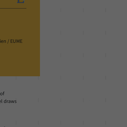
ien / EUME
of
el draws