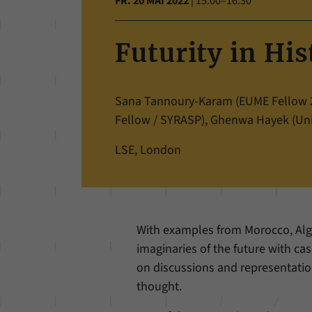
FR. 20 MAI 2022
|
15:00–16:30
Futurity in His
Sana Tannoury-Karam (EUME Fellow 2
Fellow / SYRASP), Ghenwa Hayek (Univer
LSE, London
With examples from Morocco, Alger
imaginaries of the future with ca
on discussions and representation
thought.