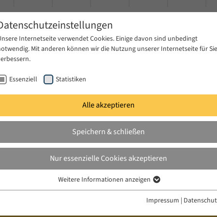
Datenschutzeinstellungen
Unsere Internetseite verwendet Cookies. Einige davon sind unbedingt
notwendig. Mit anderen können wir die Nutzung unserer Internetseite für Si
verbessern.
Essenziell
Statistiken
Alle akzeptieren
gen
Publikationen
Projekte
News & Presse
Speichern & schließen
Nur essenzielle Cookies akzeptieren
Weitere Informationen anzeigen
Essenziell
Essenzielle Cookies werden für grundlegende Funktionen der Webseite
Impressum
|
Datenschut
benötigt. Dadurch ist gewährleistet, dass die Webseite einwandfrei