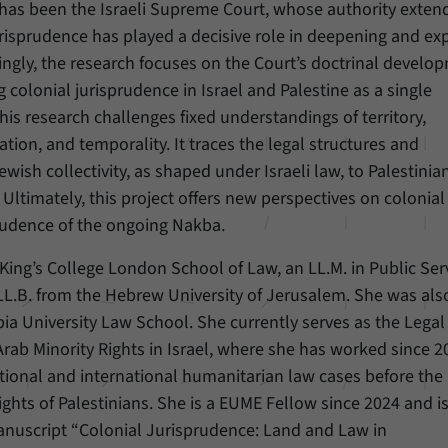
Einstellungen, falls der Webseiten-Betreiber dies
ect has been the Israeli Supreme Court, whose authority exten
Name
_pk_ref
eingestellt hat.
isprudence has played a decisive role in deepening and e
Anbieter
Matomo
cordingly, the research focuses on the Court’s doctrinal devel
 colonial jurisprudence in Israel and Palestine as a single
Laufzeit
6 Monate
his research challenges fixed understandings of territory,
ization, and temporality. It traces the legal structures and
Mit diesem Cookie können wir speichern, von
welcher Internetseite oder Suchmaschine Besucher
wish collectivity, as shaped under Israeli law, to Palestinia
Zweck
durch eine Verlinkung auf unsere Internetseite
ltimately, this project offers new perspectives on colonial
weitergeleitet wurden.
sprudence of the ongoing Nakba.
ing’s College London School of Law, an LL.M. in Public Ser
Name
_pk_ses
L.B. from the Hebrew University of Jerusalem. She was als
Anbieter
Matomo
a University Law School. She currently serves as the Legal
Arab Minority Rights in Israel, where she has worked since 2
Laufzeit
30 Minuten
ional and international humanitarian law cases before the I
ghts of Palestinians. She is a EUME Fellow since 2024 and i
Mit diesem Cookie können wir für kurze Zeit Daten
Zweck
über den aktuellen Aufenthalt von Besuchern auf
anuscript “Colonial Jurisprudence: Land and Law in