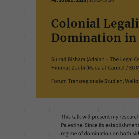
MI. 10 DEZ. 2025
|
17:00–18:30
Colonial Legali
Domination in 
Suhad Bishara (Adalah – The Legal Cen
Himmat Zoubi (Mada al-Carmel / EUM
Forum Transregionale Studien, Wallots
This talk will present my research
Palestine. Since its establishment,
regime of domination on both sid