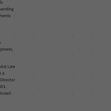
ds
xpanding
opments
n
 power,
vice Law
o a
 Director
001.
sraeli
s