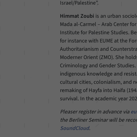
Israel/Palestine”.
Himmat Zoubi
is an urban sociol
Mada al-Carmel – Arab Center for 
Institute for Palestine Studies. 
for instance with EUME at the Fo
Authoritarianism and Counterstrat
Moderner Orient (ZMO). She holds
Criminology and Gender Studies. 
indigenous knowledge and resista
cultural cities, colonialism, and
remaking of Hayfa into Haifa (194
survival. In the academic year 20
Pleaser register in advance via
eu
the Berliner Seminar will be reco
SoundCloud
.