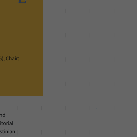
), Chair:
and
itorial
stinian