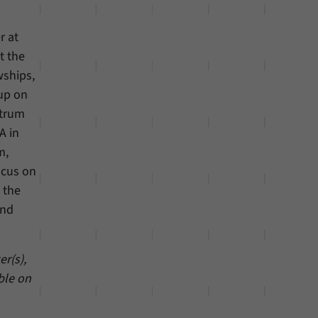
r at
t the
wships,
oup on
ntrum
A in
m,
ocus on
 the
and
r(s),
ble on