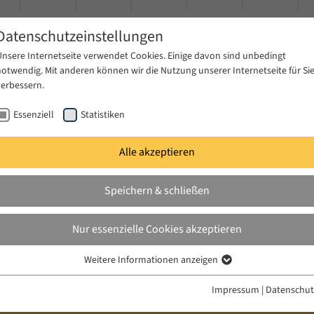
Datenschutzeinstellungen
Unsere Internetseite verwendet Cookies. Einige davon sind unbedingt
notwendig. Mit anderen können wir die Nutzung unserer Internetseite für Si
verbessern.
Essenziell
Statistiken
Alle akzeptieren
gen
Publikationen
Projekte
News & Presse
Speichern & schließen
Nur essenzielle Cookies akzeptieren
Weitere Informationen anzeigen
Essenziell
Essenzielle Cookies werden für grundlegende Funktionen der Webseite
Impressum
|
Datenschut
benötigt. Dadurch ist gewährleistet, dass die Webseite einwandfrei