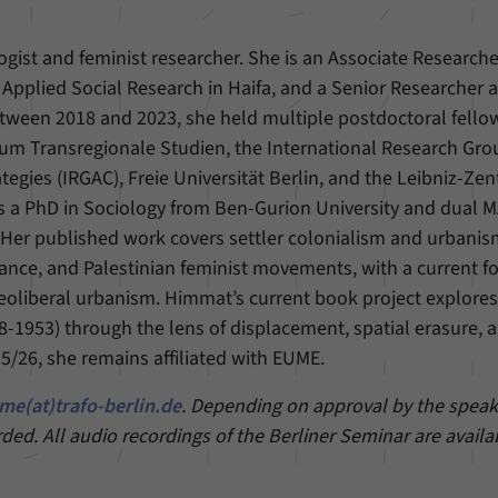
unserer Internetseite speichern.
ogist and feminist researcher. She is an Associate Researche
Applied Social Research in Haifa, and a Senior Researcher a
Between 2018 and 2023, she held multiple postdoctoral fello
rum Transregionale Studien, the International Research Gr
egies (IRGAC), Freie Universität Berlin, and the Leibniz-Ze
 a PhD in Sociology from Ben-Gurion University and dual M
Her published work covers settler colonialism and urbanis
nce, and Palestinian feminist movements, with a current f
 neoliberal urbanism. Himmat’s current book project explores
8-1953) through the lens of displacement, spatial erasure, 
25/26, she remains affiliated with EUME.
me(at)trafo-berlin.de
. Depending on approval by the speake
rded. All audio recordings of the Berliner Seminar are availa