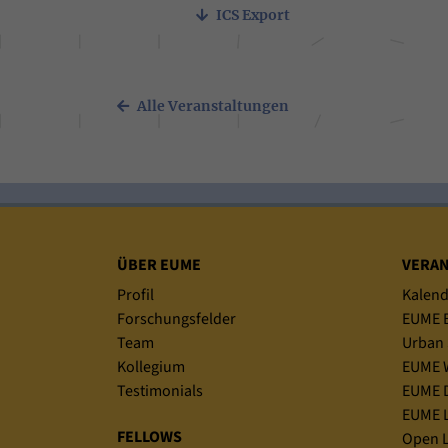
ICS Export
Alle Veranstaltungen
Sitemap
ÜBER EUME
VERA
Profil
Kalend
Forschungsfelder
EUME B
Team
Urban 
Kollegium
EUME 
Testimonials
EUME D
EUME L
FELLOWS
Open L