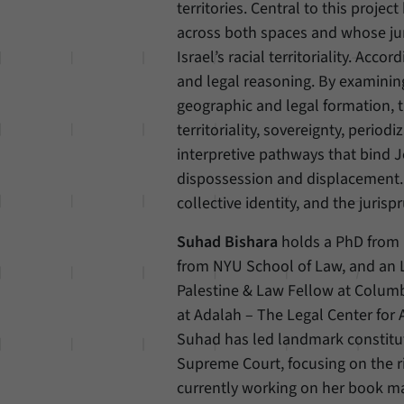
territories. Central to this proj
across both spaces and whose jur
Israel’s racial territoriality. Ac
and legal reasoning. By examining
geographic and legal formation, t
territoriality, sovereignty, period
interpretive pathways that bind Je
dispossession and displacement. U
collective identity, and the juri
Suhad Bishara
holds a PhD from K
from NYU School of Law, and an L
Palestine & Law Fellow at Columbi
at Adalah – The Legal Center for 
Suhad has led landmark constitut
Supreme Court, focusing on the ri
currently working on her book m