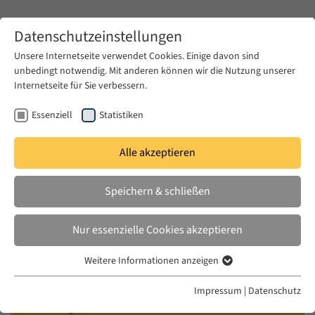
Zum Hauptinhalt springen
Datenschutzeinstellungen
Unsere Internetseite verwendet Cookies. Einige davon sind
unbedingt notwendig. Mit anderen können wir die Nutzung unserer
Zum Hauptinhalt springen
Internetseite für Sie verbessern.
EUME
Veranstaltungen
Kalender
Essenziell
Statistiken
Alle akzeptieren
EUME LECTURE
SA. 30 OKT. 2021
|
19:15–20:45
Speichern & schließen
Beyond Prison Literature: Sound,
Nur essenzielle Cookies akzeptieren
Media, Generation
Weitere Informationen anzeigen
Essenziell
Lecture of Anne-Marie McManus (Forum
Essenzielle Cookies werden für grundlegende Funktionen der
Impressum
|
Datenschutz
Webseite benötigt. Dadurch ist gewährleistet, dass die Webseite
Transregionale Studien / EUME Fellow)