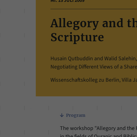
MI. 15 JULI 2009
Allegory and t
Scripture
Husain Qutbuddin and Walid Salehin, 
Negotiating Different Views of a Shar
Wissenschaftskolleg zu Berlin, Villa Ja
Program
The workshop "Allegory and the P
in the fields of Quranic and Bibl