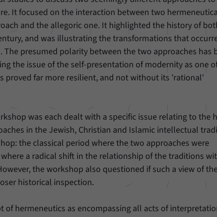
Einstellungen, falls der Webseiten-Betreiber dies
Name
_pk_ref
re. It focused on the interaction between two hermeneutica
eingestellt hat.
ach and the allegoric one. It highlighted the history of bot
Anbieter
Matomo
entury, and was illustrating the transformations that occurr
Laufzeit
6 Monate
on. The presumed polarity between the two approaches has 
sing the issue of the self-presentation of modernity as one o
Mit diesem Cookie können wir speichern, von
s proved far more resilient, and not without its 'rational'
welcher Internetseite oder Suchmaschine Besucher
Zweck
durch eine Verlinkung auf unsere Internetseite
weitergeleitet wurden.
kshop was each dealt with a specific issue relating to the h
aches in the Jewish, Christian and Islamic intellectual tradi
Name
_pk_ses
shop: the classical period where the two approaches were
Anbieter
Matomo
here a radical shift in the relationship of the traditions wi
wever, the workshop also questioned if such a view of the
Laufzeit
30 Minuten
oser historical inspection.
Mit diesem Cookie können wir für kurze Zeit Daten
Zweck
über den aktuellen Aufenthalt von Besuchern auf
 of hermeneutics as encompassing all acts of interpretati