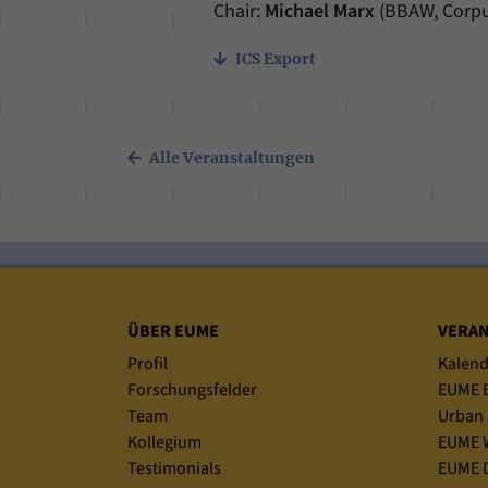
Chair:
Michael Marx
(BBAW, Corpu
ICS Export
Alle Veranstaltungen
Sitemap
ÜBER EUME
VERA
Profil
Kalend
Forschungsfelder
EUME B
Team
Urban 
Kollegium
EUME 
Testimonials
EUME D