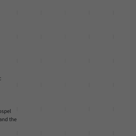
c
c
ospel
and the