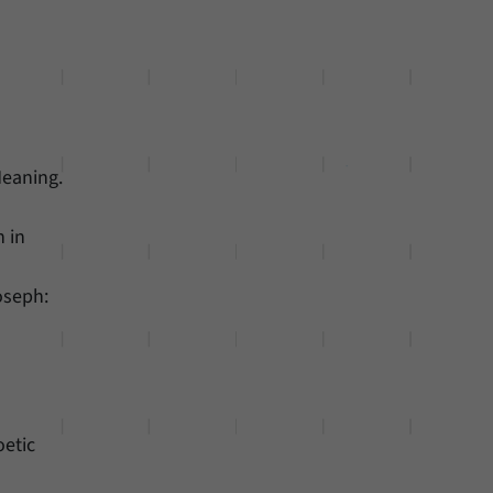
Meaning.
h in
oseph:
oetic