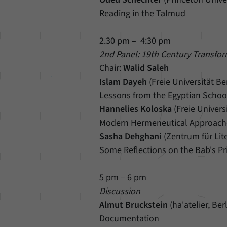
Reading in the Talmud
2.30 pm – 4:30 pm
2nd Panel: 19th Century Transfo
Chair:
Walid Saleh
Islam Dayeh
(Freie Universität Be
Lessons from the Egyptian Scho
Hannelies Koloska
(Freie Univers
Modern Hermeneutical Approach
Sasha Dehghani
(Zentrum für Lit
Some Reflections on the Bab's Pr
5 pm – 6 pm
Discussion
Almut Bruckstein
(ha'atelier, Be
Documentation