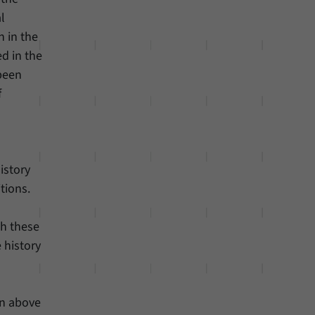
l
h in the
ed in the
been
f
istory
tions.
th these
 history
on above