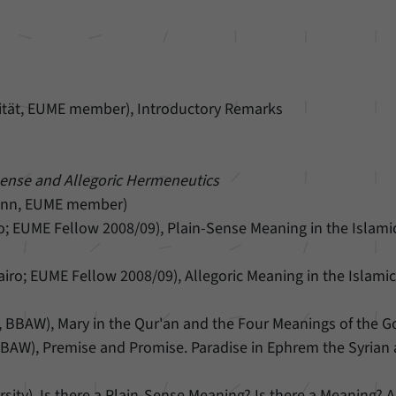
sität, EUME member), Introductory Remarks
-Sense and Allegoric Hermeneutics
Bonn, EUME member)
o; EUME Fellow 2008/09), Plain-Sense Meaning in the Islami
ro; EUME Fellow 2008/09), Allegoric Meaning in the Islami
 BBAW), Mary in the Qur'an and the Four Meanings of the G
AW), Premise and Promise. Paradise in Ephrem the Syrian 
sity), Is there a Plain-Sense Meaning? Is there a Meaning? A