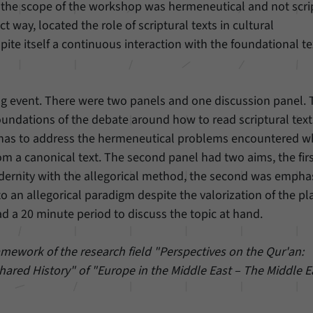
unserer Internetseite speichern.
 the scope of the workshop was hermeneutical and not scri
t way, located the role of scriptural texts in cultural
ite itself a continuous interaction with the foundational te
 event. There were two panels and one discussion panel. T
oundations of the debate around how to read scriptural texts
 has to address the hermeneutical problems encountered 
om a canonical text. The second panel had two aims, the fir
dernity with the allegorical method, the second was empha
to an allegorical paradigm despite the valorization of the pl
 a 20 minute period to discuss the topic at hand.
mework of the research field "Perspectives on the Qur'an:
Shared History" of "Europe in the Middle East – The Middle E