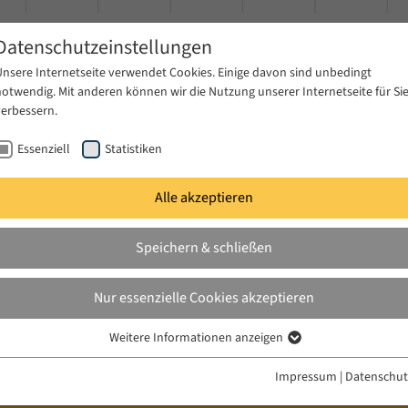
Datenschutzeinstellungen
Unsere Internetseite verwendet Cookies. Einige davon sind unbedingt
notwendig. Mit anderen können wir die Nutzung unserer Internetseite für Si
verbessern.
Essenziell
Statistiken
Alle akzeptieren
gen
Publikationen
Projekte
News & Presse
Speichern & schließen
Nur essenzielle Cookies akzeptieren
Weitere Informationen anzeigen
Essenziell
Essenzielle Cookies werden für grundlegende Funktionen der Webseite
Impressum
|
Datenschut
benötigt. Dadurch ist gewährleistet, dass die Webseite einwandfrei