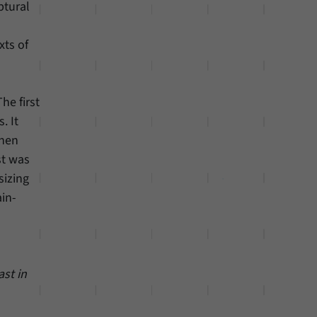
ptural
xts of
he first
. It
when
st was
sizing
ain-
ast in