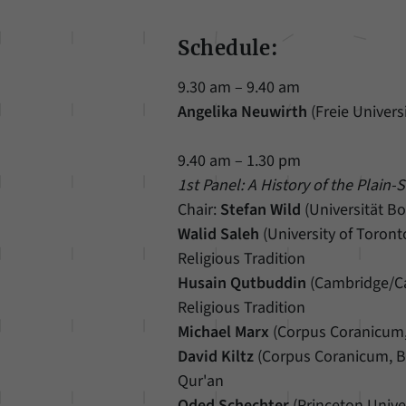
Schedule:
9.30 am – 9.40 am
Angelika Neuwirth
(Freie Univer
9.40 am – 1.30 pm
1st Panel: A History of the Plain
Chair:
Stefan Wild
(Universität 
Walid Saleh
(University of Toront
Religious Tradition
Husain Qutbuddin
(Cambridge/Cai
Religious Tradition
Michael Marx
(Corpus Coranicum,
David Kiltz
(Corpus Coranicum, BB
Qur'an
Oded Schechter
(Princeton Univer