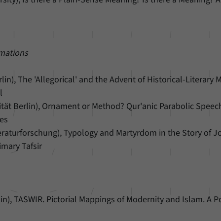
rmations
rlin), The 'Allegorical' and the Advent of Historical-Literary 
ol
ität Berlin), Ornament or Method? Qur'anic Parabolic Speec
es
eraturforschung), Typology and Martyrdom in the Story of J
imary Tafsir
rlin), TASWIR. Pictorial Mappings of Modernity and Islam. A P