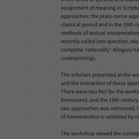
assignment of meaning in Scriptu
approaches: the plain-sense appro
classical period and in the 19th c
methods of textual interpretati
recently called into question, rai
complete 'rationality'. Allegory ha
underpinnings.
The scholars presented at the wor
and the interaction of these appro
There were two foci for the work
formulated, and the 19th century w
two approaches was witnessed. Ho
of hermeneutics is validated by cl
The workshop viewed the concept