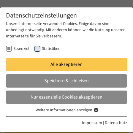
Zum Hauptinhalt springen
Datenschutzeinstellungen
Unsere Internetseite verwendet Cookies. Einige davon sind
unbedingt notwendig. Mit anderen können wir die Nutzung unserer
Zum Hauptinhalt springen
Internetseite für Sie verbessern.
EUME
Veranstaltungen
Kalender
Essenziell
Statistiken
Alle akzeptieren
EUME WORKSHOP
MI. 14 JULI 2010 – FR. 16 JULI 2010
Speichern & schließen
Aesthetics, Politics, and Cultural
Nur essenzielle Cookies akzeptieren
Practices in Arab Societies Today
Weitere Informationen anzeigen
Essenziell
Kirsten Scheid (American University in Beirut /
Essenzielle Cookies werden für grundlegende Funktionen der
Impressum
|
Datenschutz
Webseite benötigt. Dadurch ist gewährleistet, dass die Webseite
EUME Fellow 2009/10) and Jessica Winegar