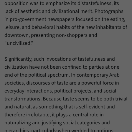
Zweck
generierte ID, für die historische Speicherung
opposition was to emphasize its distastefulness, its
Ihrer vorgenommen Einstellungen, falls der
lack of aesthetic and civilizational merit. Photographs
Name
_pk_ref
Webseiten-Betreiber dies eingestellt hat.
in pro-government newspapers focused on the eating,
Anbieter
Matomo
leisure, and behavioral habits of the new inhabitants of
downtown, presenting non-shoppers and
Laufzeit
6 Monate
“uncivilized.”
Mit diesem Cookie können wir speichern, von
welcher Internetseite oder Suchmaschine
Significantly, such invocations of tastefulness and
Zweck
Besucher durch eine Verlinkung auf unsere
civilization have not been confined to parties at one
Internetseite weitergeleitet wurden.
end of the political spectrum. In contemporary Arab
societies, discourses of taste are a powerful force in
Name
_pk_ses
everyday interactions, political projects, and social
transformations. Because taste seems to be both trivial
Anbieter
Matomo
and natural, as something that is self-evident and
Laufzeit
30 Minuten
therefore irrefutable, it plays a central role in
naturalizing and justifying social categories and
Mit diesem Cookie können wir für kurze Zeit
hierarchies, particularly when wedded to notions