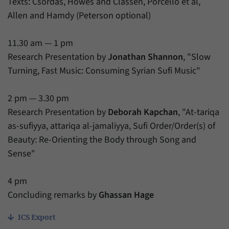
Texts: Csordas, Howes and Classen, Porcello et al,
Allen and Hamdy (Peterson optional)
11.30 am — 1 pm
Research Presentation by
Jonathan Shannon
, "Slow
Turning, Fast Music: Consuming Syrian Sufi Music"
2 pm — 3.30 pm
Research Presentation by
Deborah Kapchan
, "At-tariqa
as-sufiyya, attariqa al-jamaliyya, Sufi Order/Order(s) of
Beauty: Re-Orienting the Body through Song and
Sense"
4 pm
Concluding remarks by
Ghassan Hage
ICS Export