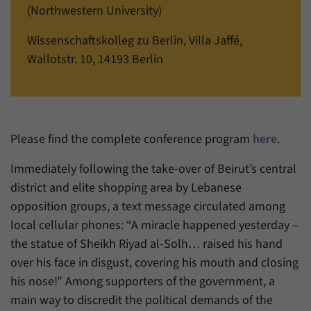
einwandfrei funktioniert.
(Northwestern University)
Name
Cookie-Informationen anzeigen
cookie_optin
Wissenschaftskolleg zu Berlin, Villa Jaffé,
Wallotstr. 10, 14193 Berlin
Anbieter
Forum Transregionale Studien e.V.
Statistiken
Mit diesen Cookies können wir Statistiken über die Nutzung der
Laufzeit
1 Jahr
Inhalte unserer Internetseite erstellen. Die Statistiken verwalten
wir auf der Plattform Matomo. Sie stehen nur dem Forum
Dieses Cookie wird verwendet, um Ihre
Transregionale Studien e.V. zur Verfügung und werden nicht
Zweck
Cookie-Einstellungen für diese Website zu
Please find the complete conference program
here
.
weitergegeben.
speichern.
Immediately following the take-over of Beirut’s central
Name
Cookie-Informationen anzeigen
_pk_id
district and elite shopping area by Lebanese
Name
SgCookieOptin.lastPreferences
Anbieter
Matomo
opposition groups, a text message circulated among
local cellular phones: “A miracle happened yesterday –
Anbieter
Forum Transregionale Studien e.V.
Laufzeit
13 Monate
the statue of Sheikh Riyad al-Solh… raised his hand
Laufzeit
1 Jahr
over his face in disgust, covering his mouth and closing
Mit diesem Cookie können wir Informationen
Zweck
über Benutzer unserer Internetseite
his nose!” Among supporters of the government, a
Dieser Wert speichert Ihre Consent-
speichern, zum Beispiel die Besucher-ID.
main way to discredit the political demands of the
Einstellungen. Unter anderem eine zufällig