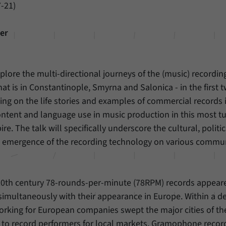
-21)
er
xplore the multi-directional journeys of the (music) recording
at is in Constantinople, Smyrna and Salonica - in the first 
ng on the life stories and examples of commercial records it 
ontent and language use in music production in this most tu
e. The talk will specifically underscore the cultural, politic
e emergence of the recording technology on various commun
 20th century 78-rounds-per-minute (78RPM) records appeare
simultaneously with their appearance in Europe. Within a d
king for European companies swept the major cities of the
 to record performers for local markets. Gramophone recor