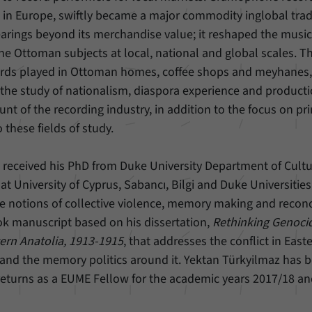
d in Europe, swiftly became a major commodity inglobal tra
ings beyond its merchandise value; it reshaped the music, 
e Ottoman subjects at local, national and global scales. Thi
ords played in Ottoman homes, coffee shops and meyhanes,
he study of nationalism, diaspora experience and productio
nt of the recording industry, in addition to the focus on pri
o these fields of study.
z
received his PhD from Duke University Department of Cultu
at University of Cyprus, Sabancı, Bilgi and Duke Universitie
 notions of collective violence, memory making and reconci
k manuscript based on his dissertation,
Rethinking Genocid
ern Anatolia, 1913-1915
, that addresses the conflict in East
 and the memory politics around it. Yektan Türkyilmaz has 
eturns as a EUME Fellow for the academic years 2017/18 an