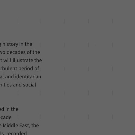
 history in the
two decades of the
will illustrate the
rbulent period of
al and identitarian
ities and social
d in the
ecade
 Middle East, the
ds, recorded