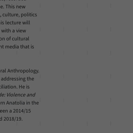
de. This new
culture, politics
s lecture will
 with a view
n of cultural
nt media that is
ral Anthropology.
s addressing the
liation. He is
e: Violence and
ern Anatolia in the
been a 2014/15
d 2018/19.