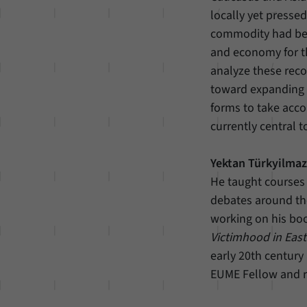
locally yet presse
commodity had bear
and economy for th
analyze these rec
toward expanding t
forms to take accou
currently central t
Yektan Türkyilma
He taught courses 
debates around the
working on his boo
Victimhood in East
early 20th century
EUME Fellow and r