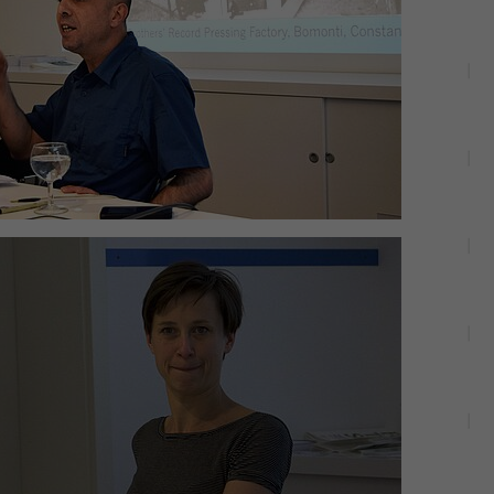
Einstellungen, falls der Webseiten-Betreiber dies
Name
_pk_ref
eingestellt hat.
Anbieter
Matomo
Laufzeit
6 Monate
Mit diesem Cookie können wir speichern, von
welcher Internetseite oder Suchmaschine Besucher
Zweck
durch eine Verlinkung auf unsere Internetseite
weitergeleitet wurden.
Name
_pk_ses
Anbieter
Matomo
Laufzeit
30 Minuten
Mit diesem Cookie können wir für kurze Zeit Daten
Zweck
über den aktuellen Aufenthalt von Besuchern auf