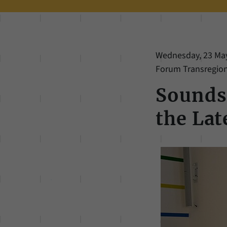
Wednesday, 23 May 
Forum Transregiona
Sounds
the La