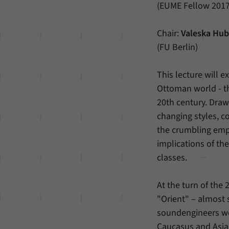
(EUME Fellow 2017
Chair:
Valeska Hub
(FU Berlin)
This lecture will e
Ottoman world - th
20th century. Drawi
changing styles, c
the crumbling empir
implications of th
classes.
At the turn of the
"Orient" – almost 
soundengineers wor
Caucasus and Asia