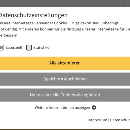
Datenschutzeinstellungen
Unsere Internetseite verwendet Cookies. Einige davon sind unbedingt
notwendig. Mit anderen können wir die Nutzung unserer Internetseite für Si
verbessern.
Essenziell
Statistiken
Alle akzeptieren
gen
Publikationen
Projekte
News & Presse
Speichern & schließen
nar
Sommersemester 2018
Nur essenzielle Cookies akzeptieren
ilmaz
Weitere Informationen anzeigen
Essenziell
Essenzielle Cookies werden für grundlegende Funktionen der Webseite
Impressum
|
Datenschut
benötigt. Dadurch ist gewährleistet, dass die Webseite einwandfrei