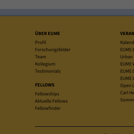
Sitemap
ÜBER EUME
VERA
Profil
Kalend
Forschungsfelder
EUME B
Team
Urban 
Kollegium
EUME 
Testimonials
EUME D
EUME L
FELLOWS
Open L
Carl H
Fellowships
Somme
Aktuelle Fellows
Fellowfinder