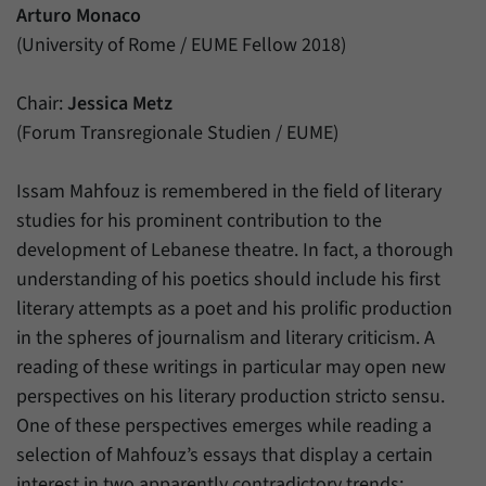
Daten über den aktuellen Aufenthalt von
Zweck
Arturo Monaco
Besuchern auf unserer Internetseite
(University of Rome / EUME Fellow 2018)
speichern.
Chair:
Jessica Metz
(Forum Transregionale Studien / EUME)
Issam Mahfouz is remembered in the field of literary
studies for his prominent contribution to the
development of Lebanese theatre. In fact, a thorough
understanding of his poetics should include his first
literary attempts as a poet and his prolific production
in the spheres of journalism and literary criticism. A
reading of these writings in particular may open new
perspectives on his literary production stricto sensu.
One of these perspectives emerges while reading a
selection of Mahfouz’s essays that display a certain
interest in two apparently contradictory trends: