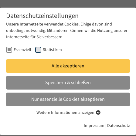
Zum Hauptinhalt springen
Datenschutzeinstellungen
Unsere Internetseite verwendet Cookies. Einige davon sind
unbedingt notwendig. Mit anderen können wir die Nutzung unserer
Zum Hauptinhalt springen
Internetseite für Sie verbessern.
EUME
Veranstaltungen
EUME Berliner Seminar
Sommersemester 2018
Essenziell
Statistiken
Alle akzeptieren
Arturo Monaco
Speichern & schließen
Nur essenzielle Cookies akzeptieren
Wednesday, 11 July 2018, 5.00 pm - 6.30 pm |
Weitere Informationen anzeigen
Essenziell
Forum Transregionale Studien, Wallotstr. 14, 14193
Essenzielle Cookies werden für grundlegende Funktionen der
Impressum
|
Datenschutz
Berlin
Webseite benötigt. Dadurch ist gewährleistet, dass die Webseite