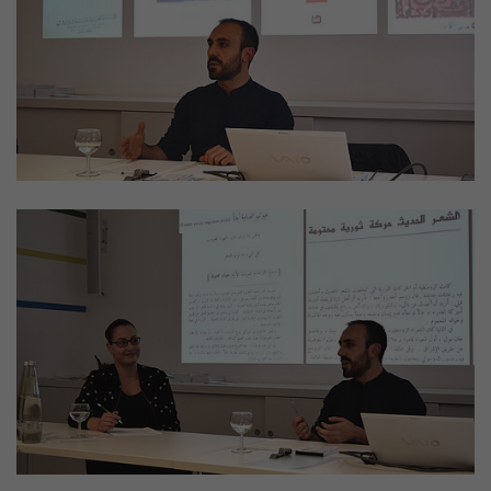
Zweck
generierte ID, für die historische Speicherung
Ihrer vorgenommen Einstellungen, falls der
Name
_pk_ref
Webseiten-Betreiber dies eingestellt hat.
Anbieter
Matomo
Laufzeit
6 Monate
Mit diesem Cookie können wir speichern, von
welcher Internetseite oder Suchmaschine
Zweck
Besucher durch eine Verlinkung auf unsere
Internetseite weitergeleitet wurden.
Name
_pk_ses
Anbieter
Matomo
Laufzeit
30 Minuten
Mit diesem Cookie können wir für kurze Zeit