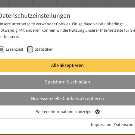
Datenschutzeinstellungen
Unsere Internetseite verwendet Cookies. Einige davon sind unbedingt
notwendig. Mit anderen können wir die Nutzung unserer Internetseite für Si
verbessern.
Essenziell
Statistiken
Alle akzeptieren
gen
Publikationen
Projekte
News & Presse
Speichern & schließen
nar
Sommersemester 2015
Nur essenzielle Cookies akzeptieren
ry
Weitere Informationen anzeigen
Essenziell
Essenzielle Cookies werden für grundlegende Funktionen der Webseite
Impressum
|
Datenschut
benötigt. Dadurch ist gewährleistet, dass die Webseite einwandfrei