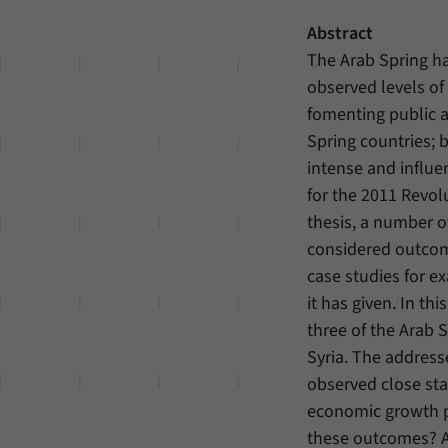
Abstract
The Arab Spring ha
observed levels of 
fomenting public a
Spring countries; 
intense and influe
for the 2011 Revolu
thesis, a number o
considered outcom
case studies for ex
it has given. In th
three of the Arab S
Syria. The address
observed close sta
economic growth pe
these outcomes? A