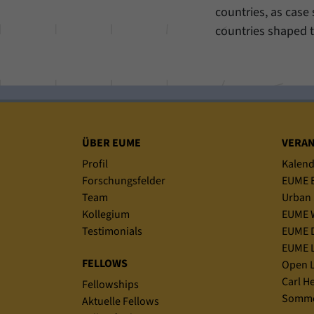
countries, as case 
countries shaped t
Sitemap
ÜBER EUME
VERA
Profil
Kalend
Forschungsfelder
EUME B
Team
Urban 
Kollegium
EUME 
Testimonials
EUME D
EUME L
FELLOWS
Open L
Carl H
Fellowships
Somme
Aktuelle Fellows