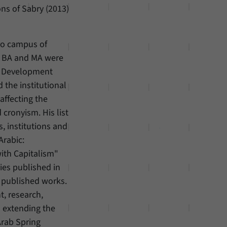
ons of Sabry (2013)
iro campus of
is BA and MA were
al Development
 the institutional
 affecting the
cronyism. His list
, institutions and
Arabic:
ith Capitalism"
ries published in
c published works.
, research,
n extending the
Arab Spring