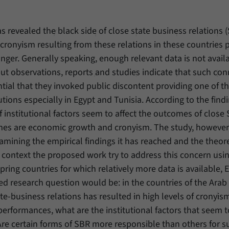
Einstellungen, falls der Webseiten-Betreiber dies
Name
_pk_ref
eingestellt hat.
s revealed the black side of close state business relations 
Anbieter
Matomo
cronyism resulting from these relations in these countries p
Laufzeit
6 Monate
nger. Generally speaking, enough relevant data is not availa
but observations, reports and studies indicate that such co
Mit diesem Cookie können wir speichern, von
ntial that they invoked public discontent providing one of 
welcher Internetseite oder Suchmaschine Besucher
Zweck
durch eine Verlinkung auf unsere Internetseite
tions especially in Egypt and Tunisia. According to the find
weitergeleitet wurden.
f institutional factors seem to affect the outcomes of close
es are economic growth and cronyism. The study, however,
amining the empirical findings it has reached and the theoret
Name
_pk_ses
is context the proposed work try to address this concern usi
Anbieter
Matomo
pring countries for which relatively more data is available, 
ed research question would be: in the countries of the Arab
Laufzeit
30 Minuten
te-business relations has resulted in high levels of cronyis
Mit diesem Cookie können wir für kurze Zeit Daten
rformances, what are the institutional factors that seem 
Zweck
über den aktuellen Aufenthalt von Besuchern auf
re certain forms of SBR more responsible than others for 