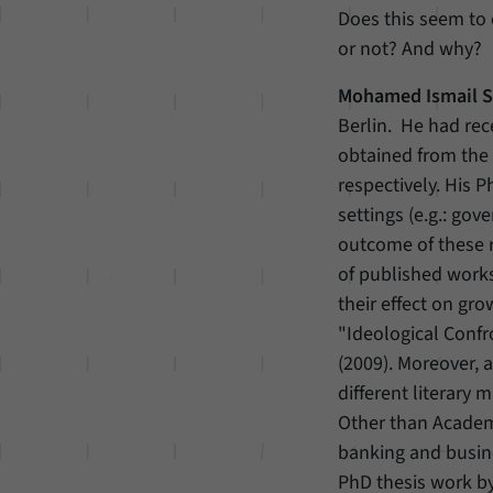
Does this seem to c
or not? And why?
Mohamed Ismail S
Berlin. He had rec
obtained from the
respectively. His 
settings (e.g.: gov
outcome of these 
of published works
their effect on gro
"Ideological Confr
(2009). Moreover, a
different literary
Other than Academ
banking and busine
PhD thesis work by