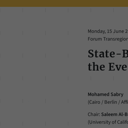
Monday, 15 June 20
Forum Transregiona
State-
the Eve
Mohamed Sabry
(Cairo / Berlin / A
Chair:
Saleem Al-B
(University of Cali