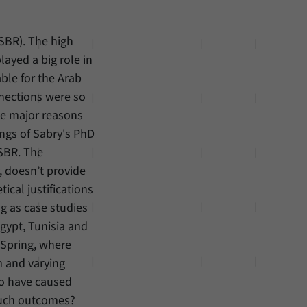
(SBR). The high
layed a big role in
ble for the Arab
nnections were so
the major reasons
ings of Sabry's PhD
 SBR. The
 doesn’t provide
ical justifications
ng as case studies
Egypt, Tunisia and
 Spring, where
m and varying
to have caused
such outcomes?