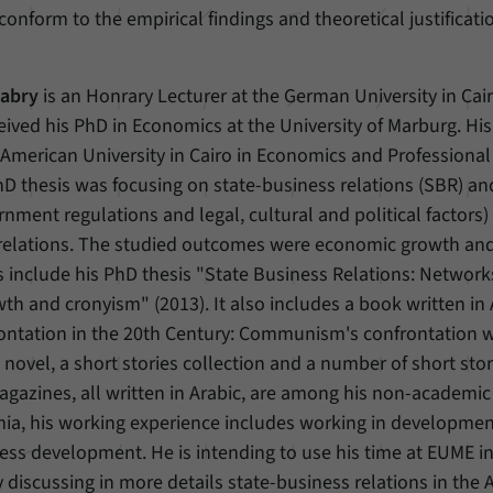
unserer Internetseite speichern.
onform to the empirical findings and theoretical justificati
abry
is an Honrary Lecturer at the German University in Ca
eived his PhD in Economics at the University of Marburg. H
 American University in Cairo in Economics and Profession
PhD thesis was focusing on state-business relations (SBR) and
ernment regulations and legal, cultural and political factors)
relations. The studied outcomes were economic growth and 
 include his PhD thesis "State Business Relations: Networks
wth and cronyism" (2013). It also includes a book written in 
ontation in the 20th Century: Communism's confrontation w
 novel, a short stories collection and a number of short sto
 magazines, all written in Arabic, are among his non-academi
ia, his working experience includes working in development
ss development. He is intending to use his time at EUME i
 discussing in more details state-business relations in the 