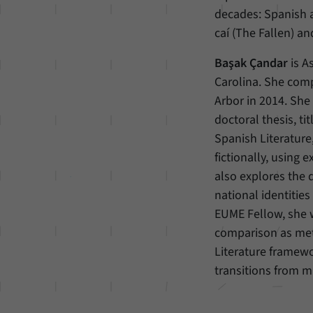
decades: Spanish a
caí (The Fallen) a
Başak Çandar
is A
Carolina. She comp
Arbor in 2014. She
doctoral thesis, t
Spanish Literature
fictionally, using
also explores the d
national identities
EUME Fellow, she w
comparison as met
Literature framewo
transitions from m