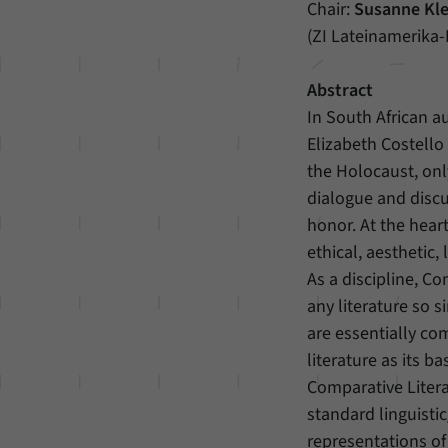
Chair:
Susanne Kle
(ZI Lateinamerika-I
Abstract
In South African a
Elizabeth Costell
the Holocaust, only
dialogue and discu
honor. At the heart
ethical, aesthetic
As a discipline, C
any literature so 
are essentially c
literature as its b
Comparative Litera
standard linguistic
representations of