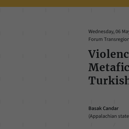
Wednesday, 06 May 
Forum Transregiona
Violen
Metafic
Turkish
Basak Candar
(Appalachian state