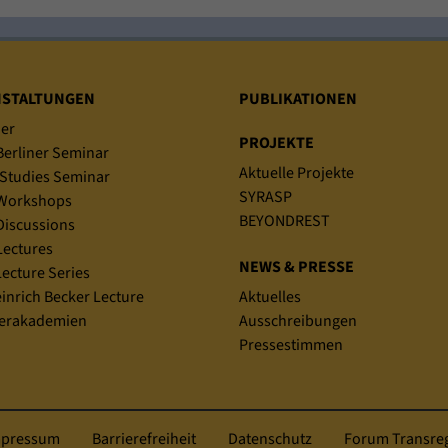
NSTALTUNGEN
PUBLIKATIONEN
er
PROJEKTE
erliner Seminar
Aktuelle Projekte
Studies Seminar
SYRASP
Workshops
BEYONDREST
iscussions
ectures
NEWS & PRESSE
ecture Series
einrich Becker Lecture
Aktuelles
rakademien
Ausschreibungen
Pressestimmen
mpressum
Barrierefreiheit
Datenschutz
Forum Transreg