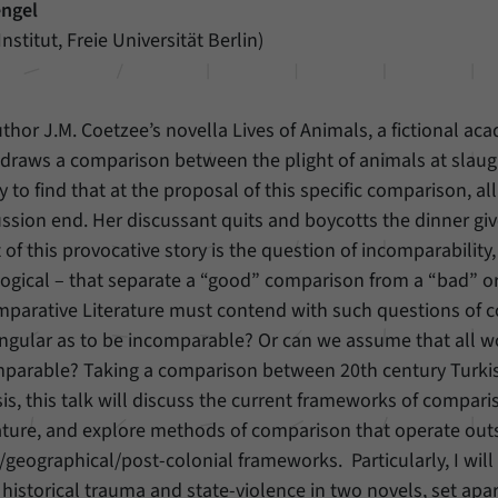
Einstellungen, falls der Webseiten-Betreiber dies
ngel
Name
_pk_ref
eingestellt hat.
nstitut, Freie Universität Berlin)
Anbieter
Matomo
Laufzeit
6 Monate
uthor J.M. Coetzee’s novella Lives of Animals, a fictional a
o draws a comparison between the plight of animals at sla
Mit diesem Cookie können wir speichern, von
welcher Internetseite oder Suchmaschine Besucher
 to find that at the proposal of this specific comparison, all 
Zweck
durch eine Verlinkung auf unsere Internetseite
ssion end. Her discussant quits and boycotts the dinner giv
weitergeleitet wurden.
 of this provocative story is the question of incomparability, 
, logical – that separate a “good” comparison from a “bad” o
Name
_pk_ses
omparative Literature must contend with such questions of c
singular as to be incomparable? Or can we assume that all 
Anbieter
Matomo
omparable? Taking a comparison between 20th century Turki
asis, this talk will discuss the current frameworks of compar
Laufzeit
30 Minuten
ture, and explore methods of comparison that operate outs
Mit diesem Cookie können wir für kurze Zeit Daten
/geographical/post-colonial frameworks. Particularly, I will
Zweck
über den aktuellen Aufenthalt von Besuchern auf
 historical trauma and state-violence in two novels, set apar