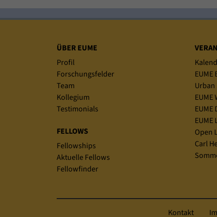
Sitemap
ÜBER EUME
VERA
Profil
Kalend
Forschungsfelder
EUME B
Team
Urban 
Kollegium
EUME 
Testimonials
EUME D
EUME L
FELLOWS
Open L
Carl H
Fellowships
Somme
Aktuelle Fellows
Fellowfinder
Kontakt
I