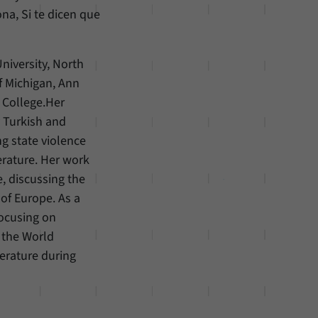
na, Si te dicen que
niversity, North
f Michigan, Ann
 College.Her
y Turkish and
ng state violence
erature. Her work
e, discussing the
 of Europe. As a
focusing on
 the World
terature during