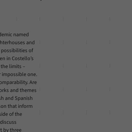
cademic named
ughterhouses and
possibilities of
en in Costello’s
the limits –
r impossible one.
omparability. Are
works and themes
sh and Spanish
ison that inform
ide of the
 discuss
t by three