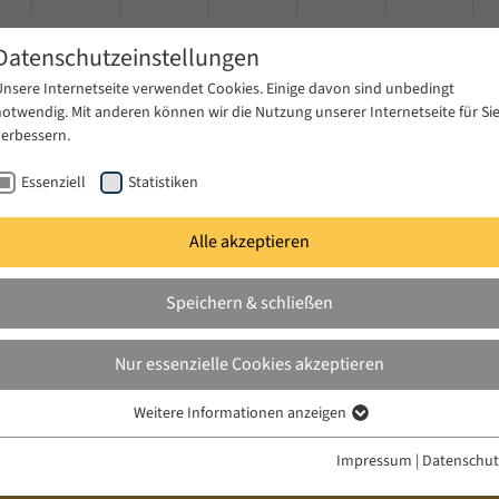
Datenschutzeinstellungen
Unsere Internetseite verwendet Cookies. Einige davon sind unbedingt
notwendig. Mit anderen können wir die Nutzung unserer Internetseite für Si
verbessern.
Essenziell
Statistiken
Alle akzeptieren
gen
Publikationen
Projekte
News & Presse
Speichern & schließen
nar
Sommersemester 2015
Nur essenzielle Cookies akzeptieren
Weitere Informationen anzeigen
Essenziell
Essenzielle Cookies werden für grundlegende Funktionen der Webseite
Impressum
|
Datenschut
benötigt. Dadurch ist gewährleistet, dass die Webseite einwandfrei