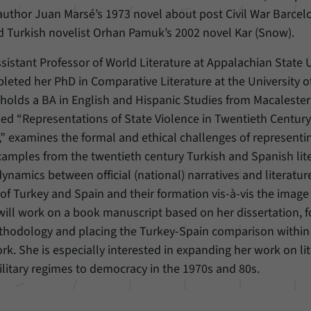
unserer Internetseite speichern.
uthor Juan Marsé’s 1973 novel about post Civil War Barcelo
nd Turkish novelist Orhan Pamuk’s 2002 novel Kar (Snow).
ssistant Professor of World Literature at Appalachian State U
leted her PhD in Comparative Literature at the University o
 holds a BA in English and Hispanic Studies from Macalester
itled “Representations of State Violence in Twentieth Centur
,” examines the formal and ethical challenges of representi
 examples from the twentieth century Turkish and Spanish lit
ynamics between official (national) narratives and literatur
 of Turkey and Spain and their formation vis-à-vis the image
ill work on a book manuscript based on her dissertation, 
hodology and placing the Turkey-Spain comparison within
rk. She is especially interested in expanding her work on li
ilitary regimes to democracy in the 1970s and 80s.