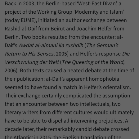
Daten über den aktuellen Aufenthalt von
Back in 2003, the Berlin-based ‘West-East Divan’, a
Zweck
Besuchern auf unserer Internetseite
project of the Working Group ‘Modernity and Islam’
speichern.
(today EUME), initiated an author exchange between
Rashid al-Daif from Beirut and Joachim Helfer from
Berlin. Two books resulted from the encounter: al-
Daif’s
Awdat al-almani ila rushdih
(
The German’s
Return to His Senses
, 2005) and Helfer’s response
Die
Verschwulung der Welt
(
The Queering of the World
,
2006). Both texts caused a heated debate at the time of
their publication: al-Daif’s apparent homophobia
seemed to have found a match in Helfer’s orientalism.
Their exchange certainly complicated the assumption
that an encounter between two intellectuals, two
literary writers from different cultures would ultimately
have to be able to dispel all intervening prejudices. A
decade later, their remarkably candid debate crossed
the Atlantic: in 2015, the English translation of the