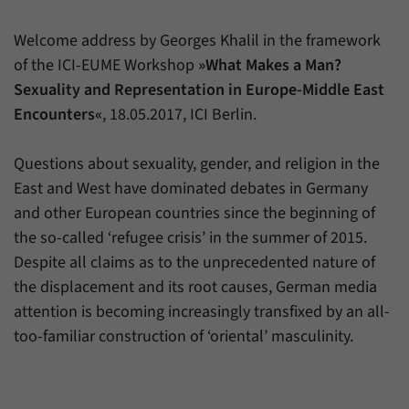
Zweck
generierte ID, für die historische Speicherung
Ihrer vorgenommen Einstellungen, falls der
Name
_pk_ref
Welcome address by Georges Khalil in the framework
Webseiten-Betreiber dies eingestellt hat.
of the ICI-EUME Workshop
»What Makes a Man?
Anbieter
Matomo
Sexuality and Representation in Europe-Middle East
Encounters«
, 18.05.2017, ICI Berlin.
Laufzeit
6 Monate
Mit diesem Cookie können wir speichern, von
Questions about sexuality, gender, and religion in the
welcher Internetseite oder Suchmaschine
Zweck
East and West have dominated debates in Germany
Besucher durch eine Verlinkung auf unsere
and other European countries since the beginning of
Internetseite weitergeleitet wurden.
the so-called ‘refugee crisis’ in the summer of 2015.
Despite all claims as to the unprecedented nature of
Name
_pk_ses
the displacement and its root causes, German media
attention is becoming increasingly transfixed by an all-
Anbieter
Matomo
too-familiar construction of ‘oriental’ masculinity.
Laufzeit
30 Minuten
Mit diesem Cookie können wir für kurze Zeit