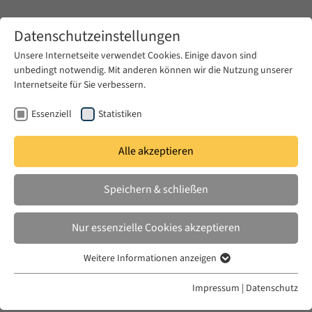
Zum Hauptinhalt springen
Datenschutzeinstellungen
Unsere Internetseite verwendet Cookies. Einige davon sind
unbedingt notwendig. Mit anderen können wir die Nutzung unserer
Zum Hauptinhalt springen
Internetseite für Sie verbessern.
EUME
Publikationen
Essenziell
Statistiken
Alle akzeptieren
KHALIL, GEORGES
Speichern & schließen
What Makes a Man? Welcome
Nur essenzielle Cookies akzeptieren
ICI-EUME Workshop »What Makes a Man?«, 18
May 2017
Weitere Informationen anzeigen
Essenziell
Essenzielle Cookies werden für grundlegende Funktionen der
Impressum
|
Datenschutz
Webseite benötigt. Dadurch ist gewährleistet, dass die Webseite