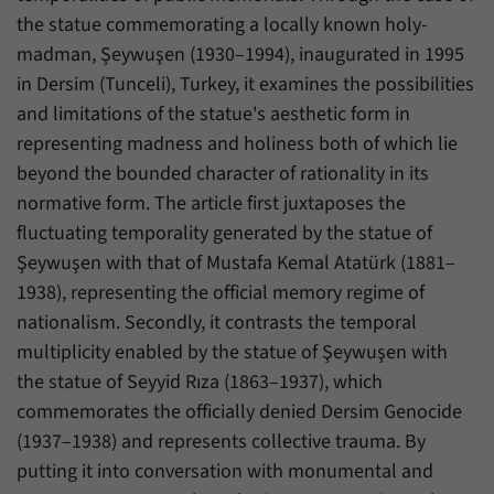
Daten über den aktuellen Aufenthalt von
Zweck
the statue commemorating a locally known holy-
Besuchern auf unserer Internetseite
speichern.
madman, Şeywuşen (1930–1994), inaugurated in 1995
in Dersim (Tunceli), Turkey, it examines the possibilities
and limitations of the statue's aesthetic form in
representing madness and holiness both of which lie
beyond the bounded character of rationality in its
normative form. The article first juxtaposes the
fluctuating temporality generated by the statue of
Şeywuşen with that of Mustafa Kemal Atatürk (1881–
1938), representing the official memory regime of
nationalism. Secondly, it contrasts the temporal
multiplicity enabled by the statue of Şeywuşen with
the statue of Seyyid Rıza (1863–1937), which
commemorates the officially denied Dersim Genocide
(1937–1938) and represents collective trauma. By
putting it into conversation with monumental and