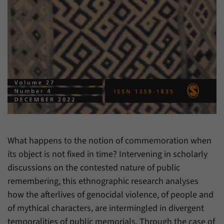
Zweck
generierte ID, für die historische Speicherung
Ihrer vorgenommen Einstellungen, falls der
Name
_pk_ref
Webseiten-Betreiber dies eingestellt hat.
Anbieter
Matomo
Laufzeit
6 Monate
Mit diesem Cookie können wir speichern, von
welcher Internetseite oder Suchmaschine
Zweck
Besucher durch eine Verlinkung auf unsere
Internetseite weitergeleitet wurden.
What happens to the notion of commemoration when
Name
_pk_ses
its object is not fixed in time? Intervening in scholarly
discussions on the contested nature of public
Anbieter
Matomo
remembering, this ethnographic research analyses
Laufzeit
30 Minuten
how the afterlives of genocidal violence, of people and
of mythical characters, are intermingled in divergent
Mit diesem Cookie können wir für kurze Zeit
temporalities of public memorials. Through the case of