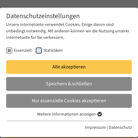
Zum Hauptinhalt springen
Datenschutzeinstellungen
Unsere Internetseite verwendet Cookies. Einige davon sind
unbedingt notwendig. Mit anderen können wir die Nutzung unserer
Zum Hauptinhalt springen
Internetseite für Sie verbessern.
EUME
Publikationen
Essenziell
Statistiken
Alle akzeptieren
İLENGIZ, ÇIÇEK
Speichern & schließen
The Aesthetics of Open-ended
Mourning: The Statue of a Holy-
Nur essenzielle Cookies akzeptieren
madman in Dersim, Turkey
Weitere Informationen anzeigen
Essenziell
in: Journal of Material Culture 27:4, 2022
Essenzielle Cookies werden für grundlegende Funktionen der
Impressum
|
Datenschutz
Webseite benötigt. Dadurch ist gewährleistet, dass die Webseite