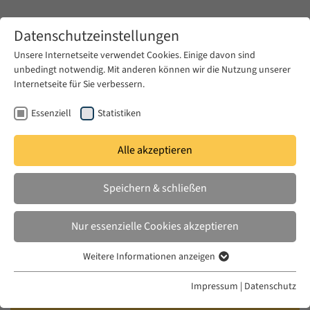
Zum Hauptinhalt springen
Datenschutzeinstellungen
Unsere Internetseite verwendet Cookies. Einige davon sind
unbedingt notwendig. Mit anderen können wir die Nutzung unserer
Zum Hauptinhalt springen
Internetseite für Sie verbessern.
EUME
Publikationen
Essenziell
Statistiken
Alle akzeptieren
BINER, ZERRIN ÖZLEM
Speichern & schließen
States of Dispossession: Violence
and Precarious Coexistence in
Nur essenzielle Cookies akzeptieren
Southeast Turkey
Weitere Informationen anzeigen
Essenziell
University of Pennsylvania Press, 2020
Essenzielle Cookies werden für grundlegende Funktionen der
Impressum
|
Datenschutz
Webseite benötigt. Dadurch ist gewährleistet, dass die Webseite