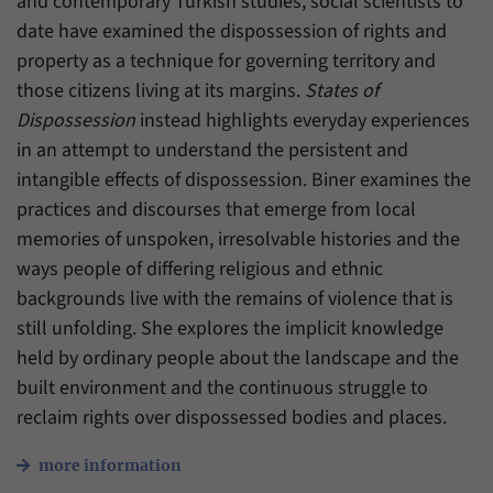
and contemporary Turkish studies, social scientists to
Daten über den aktuellen Aufenthalt von
Zweck
Besuchern auf unserer Internetseite
date have examined the dispossession of rights and
speichern.
property as a technique for governing territory and
those citizens living at its margins.
States of
Dispossession
instead highlights everyday experiences
in an attempt to understand the persistent and
intangible effects of dispossession. Biner examines the
practices and discourses that emerge from local
memories of unspoken, irresolvable histories and the
ways people of differing religious and ethnic
backgrounds live with the remains of violence that is
still unfolding. She explores the implicit knowledge
held by ordinary people about the landscape and the
built environment and the continuous struggle to
reclaim rights over dispossessed bodies and places.
more information