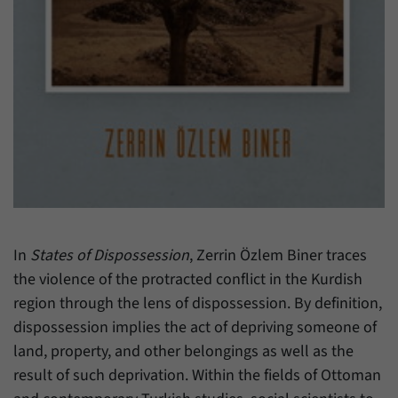
Zweck
generierte ID, für die historische Speicherung
Ihrer vorgenommen Einstellungen, falls der
Name
_pk_ref
Webseiten-Betreiber dies eingestellt hat.
Anbieter
Matomo
Laufzeit
6 Monate
Mit diesem Cookie können wir speichern, von
welcher Internetseite oder Suchmaschine
Zweck
Besucher durch eine Verlinkung auf unsere
Internetseite weitergeleitet wurden.
In
States of Dispossession
, Zerrin Özlem Biner traces
Name
_pk_ses
the violence of the protracted conflict in the Kurdish
region through the lens of dispossession. By definition,
Anbieter
Matomo
dispossession implies the act of depriving someone of
Laufzeit
30 Minuten
land, property, and other belongings as well as the
result of such deprivation. Within the fields of Ottoman
Mit diesem Cookie können wir für kurze Zeit