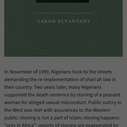
Zweck
generierte ID, für die historische Speicherung
Ihrer vorgenommen Einstellungen, falls der
Name
_pk_ref
Webseiten-Betreiber dies eingestellt hat.
Anbieter
Matomo
Laufzeit
6 Monate
Mit diesem Cookie können wir speichern, von
welcher Internetseite oder Suchmaschine
Zweck
Besucher durch eine Verlinkung auf unsere
Internetseite weitergeleitet wurden.
In November of 1999, Nigerians took to the streets
demanding the re-implementation of shari'ah law in
Name
_pk_ses
their country. Two years later, many Nigerians
supported the death sentence by stoning of a peasant
Anbieter
Matomo
woman for alleged sexual misconduct. Public outcry in
Laufzeit
30 Minuten
the West was met with assurances to the Western
public: stoning is not a part of Islam; stoning happens
Mit diesem Cookie können wir für kurze Zeit
"only in Africa"; reports of stoning are exaggerated by