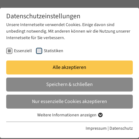
Zum Hauptinhalt springen
Datenschutzeinstellungen
Unsere Internetseite verwendet Cookies. Einige davon sind
unbedingt notwendig. Mit anderen können wir die Nutzung unserer
Zum Hauptinhalt springen
Internetseite für Sie verbessern.
EUME
Publikationen
Essenziell
Statistiken
Alle akzeptieren
ELTANTAWI, SARAH
Speichern & schließen
Shari'ah on Trial Northern:
Nigeria's Islamic Revolution
Nur essenzielle Cookies akzeptieren
University of California Press, 2017
Weitere Informationen anzeigen
Essenziell
Essenzielle Cookies werden für grundlegende Funktionen der
Impressum
|
Datenschutz
Webseite benötigt. Dadurch ist gewährleistet, dass die Webseite