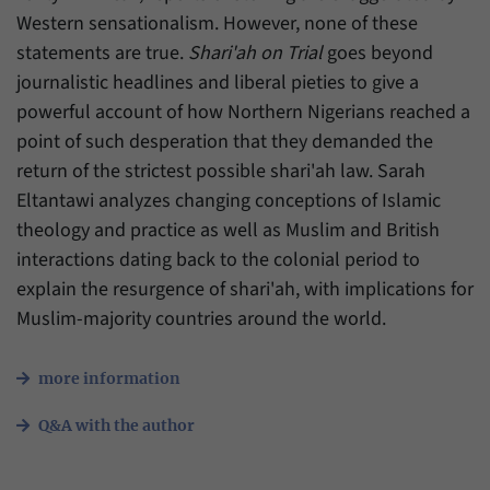
Daten über den aktuellen Aufenthalt von
Zweck
Western sensationalism. However, none of these
Besuchern auf unserer Internetseite
speichern.
statements are true.
Shari'ah on Trial
goes beyond
journalistic headlines and liberal pieties to give a
powerful account of how Northern Nigerians reached a
point of such desperation that they demanded the
return of the strictest possible shari'ah law. Sarah
Eltantawi analyzes changing conceptions of Islamic
theology and practice as well as Muslim and British
interactions dating back to the colonial period to
explain the resurgence of shari'ah, with implications for
Muslim-majority countries around the world.
more information
Q&A with the author