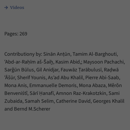
Videos
Pages: 269
Contributiony by: Sinān Anṭūn, Tamim Al-Barghouti,
ʿAbd-ar-Raḥīm aš-Šaiḫ, Kasim Abid,; Maysoon Pachachi,
Sarǧūn Būlus, Gil Anidjar, Fauwāz Ṭarābulusī, Raḍwā
ʿĀšūr, Sherif Younis, As’ad Abu Khalil, Pierre Abi-Saab,
Mona Anis, Emmanuelle Demoris, Mona Abaza, Mêrôn
Benveniśtî, Sārī Ḥanafī, Amnon Raz-Krakotzkin, Sami
Zubaida, Samah Selim, Catherine David, Georges Khalil
and Bernd M.Scherer