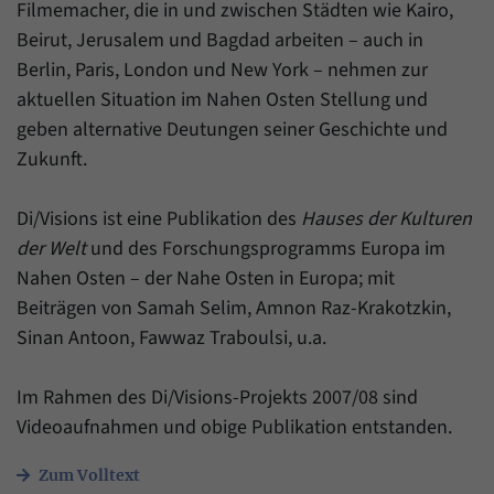
Daten über den aktuellen Aufenthalt von
Filmemacher, die in und zwischen Städten wie Kairo,
Zweck
Besuchern auf unserer Internetseite
Beirut, Jerusalem und Bagdad arbeiten – auch in
speichern.
Berlin, Paris, London und New York – nehmen zur
aktuellen Situation im Nahen Osten Stellung und
geben alternative Deutungen seiner Geschichte und
Zukunft.
Di/Visions ist eine Publikation des
Hauses der Kulturen
der Welt
und des Forschungsprogramms
Europa im
Nahen Osten – der Nahe Osten in Europa
; mit
Beiträgen von Samah Selim, Amnon Raz-Krakotzkin,
Sinan Antoon, Fawwaz Traboulsi, u.a.
Im Rahmen des Di/Visions-Projekts 2007/08 sind
Videoaufnahmen und obige Publikation entstanden.
Zum Volltext