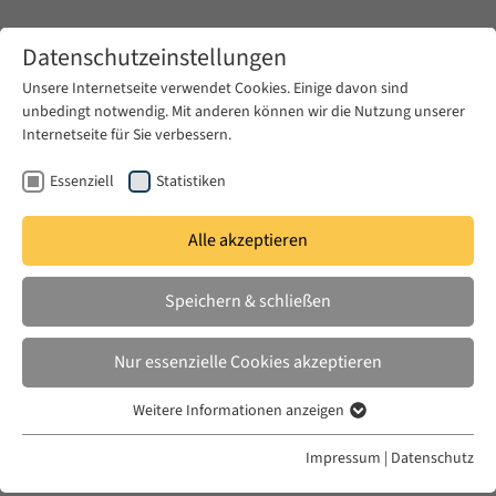
Zum Hauptinhalt springen
Datenschutzeinstellungen
Unsere Internetseite verwendet Cookies. Einige davon sind
unbedingt notwendig. Mit anderen können wir die Nutzung unserer
Zum Hauptinhalt springen
Internetseite für Sie verbessern.
EUME
Publikationen
Essenziell
Statistiken
DAVID, CATHERINE; KHALIL, GEORGES;
Alle akzeptieren
SCHERER, M. BERND (HRSG.)
Speichern & schließen
Di/Visions: Kultur und Politik des
Nahen Ostens
Nur essenzielle Cookies akzeptieren
Wallstein Verlag, Göttingen, 2009
Weitere Informationen anzeigen
Essenziell
Essenzielle Cookies werden für grundlegende Funktionen der
Impressum
|
Datenschutz
Webseite benötigt. Dadurch ist gewährleistet, dass die Webseite