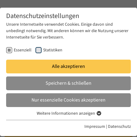
Zum Hauptinhalt springen
Datenschutzeinstellungen
Unsere Internetseite verwendet Cookies. Einige davon sind
unbedingt notwendig. Mit anderen können wir die Nutzung unserer
Zum Hauptinhalt springen
Internetseite für Sie verbessern.
EUME
Publikationen
Essenziell
Statistiken
Alle akzeptieren
WEBER, STEFAN
Speichern & schließen
Damascus: Ottoman Modernity
and Urban Transformation (1808-
Nur essenzielle Cookies akzeptieren
1918)
Weitere Informationen anzeigen
Essenziell
Aarhus University Press, 2010
Essenzielle Cookies werden für grundlegende Funktionen der
Impressum
|
Datenschutz
Webseite benötigt. Dadurch ist gewährleistet, dass die Webseite