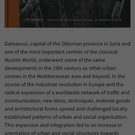
Zweck
generierte ID, für die historische Speicherung
Ihrer vorgenommen Einstellungen, falls der
Name
_pk_ref
Webseiten-Betreiber dies eingestellt hat.
Anbieter
Matomo
Laufzeit
6 Monate
Damascus, capital of the Ottoman province in Syria and
Mit diesem Cookie können wir speichern, von
one of the most important centres of the classical
welcher Internetseite oder Suchmaschine
Muslim World, underwent some of the same
Zweck
Besucher durch eine Verlinkung auf unsere
developments in the 19th century as other urban
Internetseite weitergeleitet wurden.
centres in the Mediterranean area and beyond. In the
course of the industrial revolution in Europe and the
Name
_pk_ses
radical expansion of a worldwide network of traffic and
communication, new ideas, techniques, material goods
Anbieter
Matomo
and architectural forms spread and challenged locally
Laufzeit
30 Minuten
established patterns of urban and social organisation.
This expansion and integration led to an increase in
Mit diesem Cookie können wir für kurze Zeit
orientation of urban and social structures towards