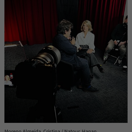
Zweck
generierte ID, für die historische Speicherung
Ihrer vorgenommen Einstellungen, falls der
Name
_pk_ref
Webseiten-Betreiber dies eingestellt hat.
Anbieter
Matomo
Laufzeit
6 Monate
Mit diesem Cookie können wir speichern, von
welcher Internetseite oder Suchmaschine
Zweck
Besucher durch eine Verlinkung auf unsere
Internetseite weitergeleitet wurden.
Name
_pk_ses
Anbieter
Matomo
Laufzeit
30 Minuten
Mit diesem Cookie können wir für kurze Zeit
Moreno Almeida, Cristina / Natour, Hanan