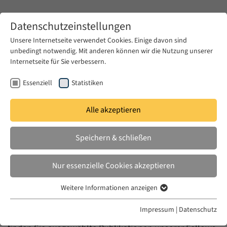
Zum Hauptinhalt springen
Datenschutzeinstellungen
Unsere Internetseite verwendet Cookies. Einige davon sind
unbedingt notwendig. Mit anderen können wir die Nutzung unserer
Zum Hauptinhalt springen
Internetseite für Sie verbessern.
EUME
Publikationen
Essenziell
Statistiken
Publikationen
Alle akzeptieren
Speichern & schließen
Nur essenzielle Cookies akzeptieren
Die Formate
Books
,
Lectures
und
Blog
umfassen
Veröffentlichungen, die aus der Arbeit von EUME und
Weitere Informationen anzeigen
Essenziell
seinem Vorgänger, dem Arbeitskreis Moderne und
Essenzielle Cookies werden für grundlegende Funktionen der
Impressum
|
Datenschutz
Islam (AKMI), hervorgegangen sind. Unter
Fellows
Webseite benötigt. Dadurch ist gewährleistet, dass die Webseite